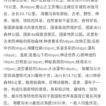
内贡嘎山东坡，距泸定县城53公里、距甘孜州州府康定
76公里，系ldquo;蜀山之王贡嘎山主峰区东坡的冰蚀河
谷，全长30.7公里。 海螺沟具有原始、古老、野性、神
奇、独特、惊险的风采，自然景观千姿百态、奇特罕有，
是国家级重点风景名胜区、国家级自然保护区、国家冰川
森林公园、国家4a级旅游景区、国家地质公园。这里有：
古老而神秘的原始森林;种类繁多的ldquo;动物王国;名扬
中外的ldquo;海螺杜鹃rdquo;;多姿多彩的ldquo;瀑布
rdquo;、温泉;泼墨山下的ldquo;神话世界;心醉神迷的
ldquo;日照金山rdquo;;神秘莫测的ldquo;绿海冰川
rdquo;;凌空垂挂的ldquo;大冰瀑布rdquo;。 海螺沟以大
型低海拔现代冰川著称于世，冰川长14.7公里，冰川伸进
森林6公里，融原始森林、珍稀动植物、温泉、瀑布于一
体，构成壮丽奇特的景观，具有知识性、趣味性、惊险
性、娱乐性等特色而有别于我国和世界各国其它著名风景
区。 海螺沟冰川最低点海拔2850米，一般人均能涉足。