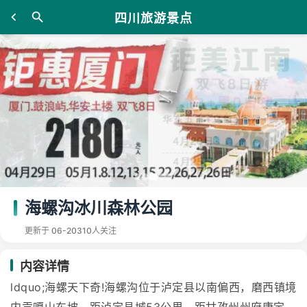
四川旅游景点
海螺沟冰川森林公园
更新于 06-20
310人关注
内容详情
ldquo;海螺天下奇!海螺沟位于泸定县以南偏西，磨西镇境