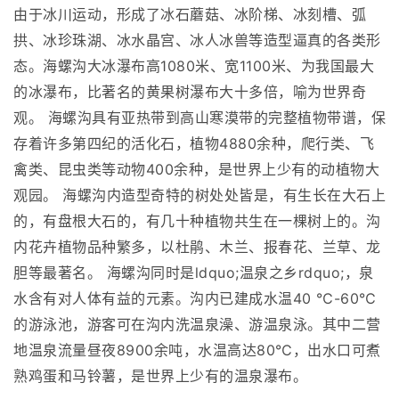
由于冰川运动，形成了冰石蘑菇、冰阶梯、冰刻槽、弧
拱、冰珍珠湖、冰水晶宫、冰人冰兽等造型逼真的各类形
态。海螺沟大冰瀑布高1080米、宽1100米、为我国最大
的冰瀑布，比著名的黄果树瀑布大十多倍，喻为世界奇
观。 海螺沟具有亚热带到高山寒漠带的完整植物带谱，保
存着许多第四纪的活化石，植物4880余种，爬行类、飞
禽类、昆虫类等动物400余种，是世界上少有的动植物大
观园。 海螺沟内造型奇特的树处处皆是，有生长在大石上
的，有盘根大石的，有几十种植物共生在一棵树上的。沟
内花卉植物品种繁多，以杜鹃、木兰、报春花、兰草、龙
胆等最著名。 海螺沟同时是ldquo;温泉之乡rdquo;，泉
水含有对人体有益的元素。沟内已建成水温40 ℃-60℃
的游泳池，游客可在沟内洗温泉澡、游温泉泳。其中二营
地温泉流量昼夜8900余吨，水温高达80℃，出水口可煮
熟鸡蛋和马铃薯，是世界上少有的温泉瀑布。