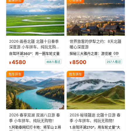
散客拼团
小车拼车
2026·画卷北疆 北疆十日春季
世界旅客的伊犁之约：8天北疆
深度游 小车拼车、纯玩无购
暖心深度游
物！
自驾环湖360°：用一圈车轮丈量
探秘三大雅丹之首：游览被《中
“大西洋最后一滴眼泪”的极致蔚
国国家地理》评选为“中国最美的
4580
8500
468人看过
257人看过
¥
¥
蓝。 赛湖旅拍：甄选多款风格服
三大雅丹”第一名的克拉玛依魔鬼
饰，9张精修美照，定格赛里木湖
城。 中国第一村：探访仅存的图
绝美瞬间。 赛湖坦克300跟车视
瓦人最大村落——禾木村，欣赏
包车拼车
包车拼车
频：专业摄影师...
晨雾与小木...
2026·春享双湖 双湖八日游 春
2026·秘境疆途 北疆十日游 春
季 小车拼车、纯玩无购物！
季 小车拼车、纯玩无购物！
1.阿勒泰网红打卡地：将军山 2.将
1.自驾环湖270°，用车轮丈量“大