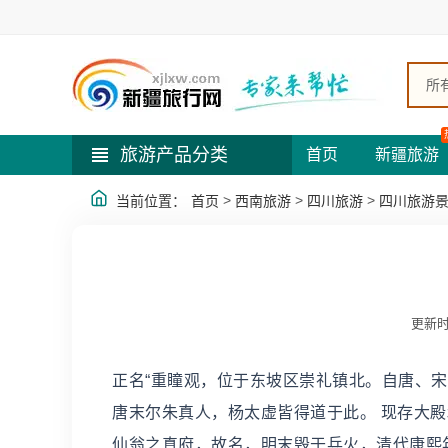
所
旅游产品分类
首页
新疆旅游
>
>
>
当前位置：
首页
西南旅游
四川旅游
四川旅游
更新时
正名“重瞳观，位于东坡区崇礼镇北。自唐、
唐末尔朱真人，杨太虚皆得道于此。 现存大
仙翁之真府，故名，明末毁于兵火，清代康熙