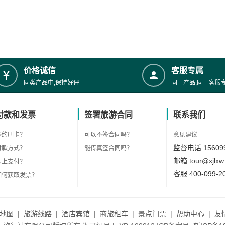
价格诚信
客服专属
同类产品中,保持好评
同一产品,同一客服
付款和发票
签署旅游合同
联系我们
签约刷卡？
可以不签合同吗？
意见建议
监督电话:156099
付款方式？
能传真签合同吗？
邮箱:tour@xjlxw
网上支付？
客服:400-099-2
如何获取发票？
地图
|
旅游线路
|
酒店宾馆
|
商旅租车
|
景点门票
|
帮助中心
|
友