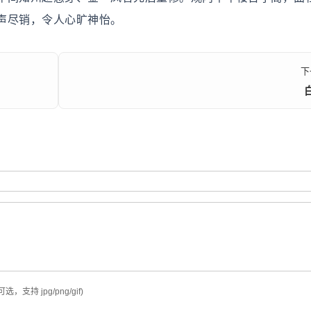
声尽销，令人心旷神怡。
下
可选，支持 jpg/png/gif)