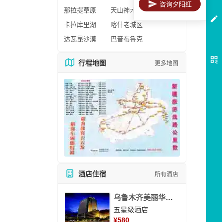
咨询夕阳红
那拉提草原
天山神木园
卡拉库里湖
喀什老城区
达瓦昆沙漠
巴音布鲁克
行程地图
更多地图
酒店住宿
所有酒店
乌鲁木齐美丽华大酒
五星级酒店
¥
580