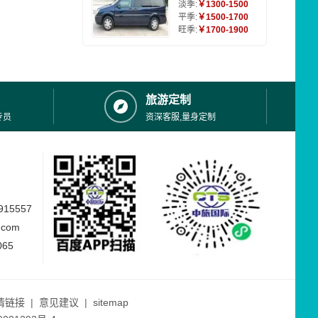
淡季:
￥1300-1500
平季:
￥1500-1700
旺季:
￥1700-1900
旅游定制
专员
资深客服,量身定制
15557
.com
065
情链接
|
意见建议
|
sitemap