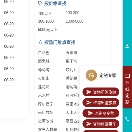
06-20
按价格查找
06-20
100-300
100以下
300-1000
1000-5000
06-20
5000元以上
06-20
按热门景点查找
06-20
白哈巴
五彩滩
06-20
魔鬼城
果子沟
06-20
葡萄沟
坎儿井
定制专家
火焰山
香妃墓
06-20
在
莲花湖
喀纳斯
线
咨询新疆旅游
定
禾木村
可可托海
制
咨询出疆旅游
库尔德宁
赛里木湖
南山牧场
天山天池
咨询夏令营
交河故城
高昌古城
咨询旅游租车
罗布人村寨
胡杨林公园