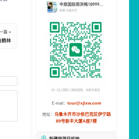
一篇 »
白鹤林
tour@xjlxw.com
E-mail：
乌鲁木齐市沙依巴克区伊宁路
地址：
89号新丰大厦A座7楼
新疆旅游目的地