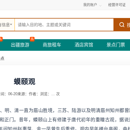
我的账户
经营许可证
有信息
热
热
出疆旅游
商旅租车
酒店宾馆
景点门票
景点
蟆颐观
间：06-20
来源：
作者：
浏览：
...
次
宋、明、清一直为眉山胜境，三苏、陆游以及明清眉州知州都曾
殿和正门。昔年，蟆颐山上有修建于唐代初年的重瞳古观，据说
年间知州赵惠芽、金一凤曾先后重修。观内早年楼台亭阁，曲