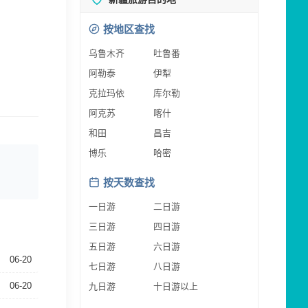
按地区查找
乌鲁木齐
吐鲁番
阿勒泰
伊犁
克拉玛依
库尔勒
阿克苏
喀什
和田
昌吉
博乐
哈密
按天数查找
一日游
二日游
三日游
四日游
五日游
六日游
06-20
七日游
八日游
06-20
九日游
十日游以上