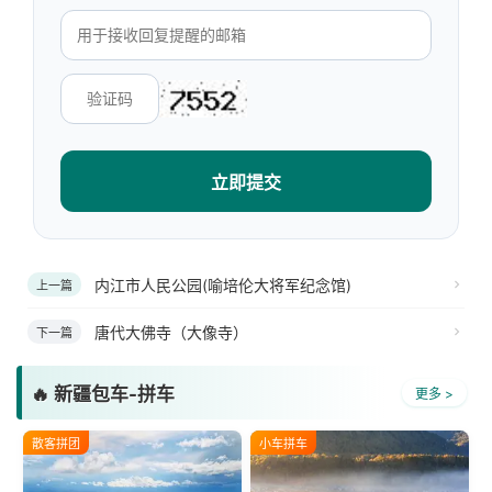
立即提交
内江市人民公园(喻培伦大将军纪念馆)
上一篇
唐代大佛寺（大像寺）
下一篇
🔥 新疆包车-拼车
更多 >
散客拼团
小车拼车