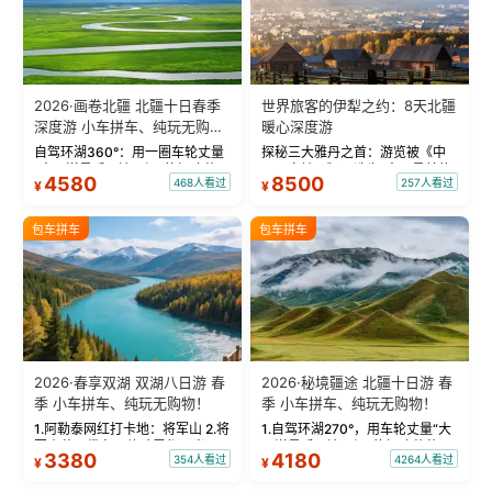
2026·画卷北疆 北疆十日春季
世界旅客的伊犁之约：8天北疆
深度游 小车拼车、纯玩无购
暖心深度游
物！
自驾环湖360°：用一圈车轮丈量
探秘三大雅丹之首：游览被《中
“大西洋最后一滴眼泪”的极致蔚
国国家地理》评选为“中国最美的
4580
8500
468人看过
257人看过
¥
¥
蓝。 赛湖旅拍：甄选多款风格服
三大雅丹”第一名的克拉玛依魔鬼
饰，9张精修美照，定格赛里木湖
城。 中国第一村：探访仅存的图
绝美瞬间。 赛湖坦克300跟车视
瓦人最大村落——禾木村，欣赏
包车拼车
包车拼车
频：专业摄影师...
晨雾与小木...
2026·春享双湖 双湖八日游 春
2026·秘境疆途 北疆十日游 春
季 小车拼车、纯玩无购物！
季 小车拼车、纯玩无购物！
1.阿勒泰网红打卡地：将军山 2.将
1.自驾环湖270°，用车轮丈量“大
军山落日缆车，体验雪都风光 3.
西洋最后一滴眼泪”的极致蔚蓝，
3380
4180
354人看过
4264人看过
¥
¥
将军山，夕阳派对，蹦迪party 4.
让雪山、花海与深邃湖水在转弯
自驾赛里木湖360°环湖 5.二进赛
间连成自由的画卷。 2.特别赠送