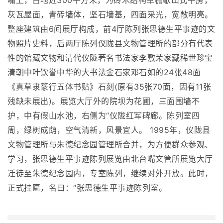
嘴上，占地近300平方米，为砖木结构单檐歇山式平房，
灰瓦屋面，青砖墙体，坚石墙基，四面采光，宽敞明亮。
整座建筑由6间展厅构成，前4厅陈列张思德生平事迹的文
物照片史料，后两厅陈列仪陇县文物管理所的部分有代表
性的馆藏文物和清代仪陇著名书法家李敷荣家藏稀世珍宝
清朝中叶饮誉中华的大书法金石家邓石如的24张48面
《真草隶篆行五体书贴》石刻(原有35张70面，因有11张
残缺未展出)。展览大厅外的院坝为花圃，三面围墙不
护，中有假山水池，右侧为“仪陇红军碑廊。陈列室四
周，绿树成荫，空气清新，风景宜人。 1995年，仪陇县
文物管理所与朱德纪念园管理所合并，为方便群众参观、
学习，张思德生平事迹陈列展览由北台嘴文管所展览大厅
迁徒至朱德纪念园内，专室陈列，继续对外开放。此时，
正式挂匾，名曰：“张思德生平事迹陈列室。