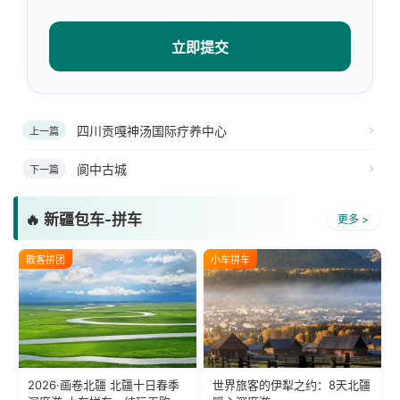
立即提交
四川贡嘎神汤国际疗养中心
上一篇
阆中古城
下一篇
🔥 新疆包车-拼车
更多 >
散客拼团
小车拼车
2026·画卷北疆 北疆十日春季
世界旅客的伊犁之约：8天北疆