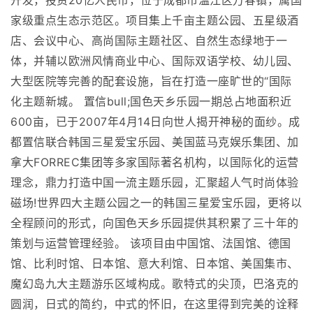
开发，投资20亿人民币，位于成都市温江区万春镇，属国
家级重点生态示范区。项目集上千亩主题公园、五星级酒
店、会议中心、高尚国际主题社区、自然生态绿地于一
体，并辅以欧洲风情商业中心、国际双语学校、幼儿园、
大型医院等完善的配套设施，旨在打造一座旷世的“国际
化主题新城。 置信bull;国色天乡乐园一期总占地面积近
600亩，已于2007年4月14日向世人揭开神秘的面纱。成
都置信联合韩国三星爱宝乐园、美国蓝马克娱乐集团、加
拿大FORREC集团等多家国际著名机构，以国际化的运营
理念，鼎力打造中国一流主题乐园，汇聚超人气时尚体验
磁场!世界四大主题公园之一的韩国三星爱宝乐园，更将以
全程顾问的形式，向国色天乡乐园提供其积累了三十年的
策划与运营管理经验。 该项目由中国馆、法国馆、德国
馆、比利时馆、日本馆、意大利馆、日本馆、美国集市、
魔幻岛九大主题游乐区域构成。歌特式的尖顶，巴洛克的
圆润，日式的简约，中式的怀旧，在这里得到完美的诠释