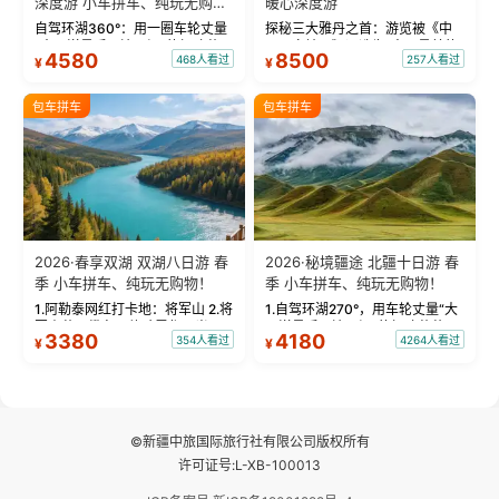
深度游 小车拼车、纯玩无购
暖心深度游
物！
自驾环湖360°：用一圈车轮丈量
探秘三大雅丹之首：游览被《中
“大西洋最后一滴眼泪”的极致蔚
国国家地理》评选为“中国最美的
4580
8500
468人看过
257人看过
¥
¥
蓝。 赛湖旅拍：甄选多款风格服
三大雅丹”第一名的克拉玛依魔鬼
饰，9张精修美照，定格赛里木湖
城。 中国第一村：探访仅存的图
绝美瞬间。 赛湖坦克300跟车视
瓦人最大村落——禾木村，欣赏
包车拼车
包车拼车
频：专业摄影师...
晨雾与小木...
2026·春享双湖 双湖八日游 春
2026·秘境疆途 北疆十日游 春
季 小车拼车、纯玩无购物！
季 小车拼车、纯玩无购物！
1.阿勒泰网红打卡地：将军山 2.将
1.自驾环湖270°，用车轮丈量“大
军山落日缆车，体验雪都风光 3.
西洋最后一滴眼泪”的极致蔚蓝，
3380
4180
354人看过
4264人看过
¥
¥
将军山，夕阳派对，蹦迪party 4.
让雪山、花海与深邃湖水在转弯
自驾赛里木湖360°环湖 5.二进赛
间连成自由的画卷。 2.特别赠送
湖随心游，邂逅湖畔日出浪漫...
那拉提景区3公里内，落地窗三钻
民宿 3.那...
©新疆中旅国际旅行社有限公司版权所有
许可证号:L-XB-100013