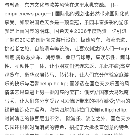
与融合，东方文化与欧美风情在这里水乳交融。 [!--
empirenews.page--] 国际化的规划也必然带来国际化的
享受。如果说国色天乡是一顶皇冠，乐园丰富多彩的游乐
就是上面闪亮的明珠。国色天乡2006年度耗资一亿引进
了超过20项的国际领先游乐设备：极速风车、激流勇进、
挑战者之旅、自旋滑车等设施，让喜欢刺激的人们一high
到底;勇敢救火车、海豚跳、桑巴气球等，集娱乐性、趣味
性、互动性于一体，让小朋友们流连忘返，乐此不疲;高空
观览车、豪华双层转马、转转杯，让人们充分体验家庭游
乐的快乐与温馨hellip;hellip; 而渗透在国色天乡乐园的风
情演艺是皇冠上另一颗闪亮的宝石：俄罗斯国家大马戏魔
马秀，让人们充分享受异国风情所带来的别样感受;华丽的
绿野仙踪花卉巡游，激情四射的弗拉门戈舞hellip;hellip;
时尚演艺的惊喜层出不穷。 除游乐、演艺之外，国色天乡
乐园还根据时尚消费的特色，招揽了大批极富创意的特色