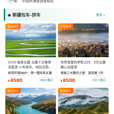
中国死海旅游度假区
下一篇
🔥 新疆包车-拼车
更多 >
散客拼团
小车拼车
2026·画卷北疆 北疆十日春季
世界旅客的伊犁之约：8天北疆
深度游 小车拼车、纯玩无购
暖心深度游
物！
自驾环湖360°：用一圈车轮丈量
探秘三大雅丹之首：游览被《中
“大西洋最后一滴眼泪”的极致蔚
国国家地理》评选为“中国最美的
4580
8500
468人看过
257人看过
¥
¥
蓝。 赛湖旅拍：甄选多款风格服
三大雅丹”第一名的克拉玛依魔鬼
饰，9张精修美照，定格赛里木湖
城。 中国第一村：探访仅存的图
绝美瞬间。 赛湖坦克300跟车视
瓦人最大村落——禾木村，欣赏
包车拼车
包车拼车
频：专业摄影师...
晨雾与小木...