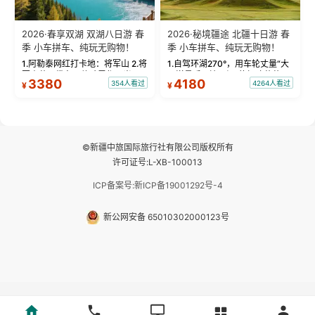
2026·春享双湖 双湖八日游 春
2026·秘境疆途 北疆十日游 春
季 小车拼车、纯玩无购物！
季 小车拼车、纯玩无购物！
1.阿勒泰网红打卡地：将军山 2.将
1.自驾环湖270°，用车轮丈量“大
军山落日缆车，体验雪都风光 3.
西洋最后一滴眼泪”的极致蔚蓝，
3380
4180
354人看过
4264人看过
¥
¥
将军山，夕阳派对，蹦迪party 4.
让雪山、花海与深邃湖水在转弯
自驾赛里木湖360°环湖 5.二进赛
间连成自由的画卷。 2.特别赠送
湖随心游，邂逅湖畔日出浪漫...
那拉提景区3公里内，落地窗三钻
民宿 3.那...
©新疆中旅国际旅行社有限公司版权所有
许可证号:L-XB-100013
ICP备案号:新ICP备19001292号-4
新公网安备 65010302000123号