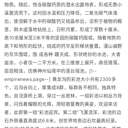
物质。随后，饱含碳酸钙质的潜水出露地表，形成无数小
溪散流而下。这时因水温和压力降低，二氧化碳气体逸
出，使溶解于水中的碳酸钙又结晶析出，淀积于植物的概
茎、倒木或落地枯枝上，日积月累，形成了厚数十厘米、
高10余厘米至2米不等的坚固的碳酸钙围堤。随着地势的
高下和地形的起伏，结成的钙华呈阶梯状叠置。漫山遍野
的灰华围堤，围 成各种 趣天成、形状绝妙的水池，大者
亩余，小者仅一二平方米。在三维窨上展开，高低错落，
层层相连，仿佛神州仙境中的莲台瑶池。[!--
empirenews.page--] 黄龙沟的彩池大小共有2300多
个，沿沟谷向上，聚集成8群，每群各不相同，独具特
色。自涪源桥上溯，穿过一丛密林，一组彩池以树丛为背
景，闪烁着耀眼的光辉，用轻歌曼舞的美姿，欢迎来访
者，此即第一组“彩池迎宾。第二组“飞瀑流浑，彩池的边
石外侧垂直高度达6.8米，创世界地表边石坎最高纪录。