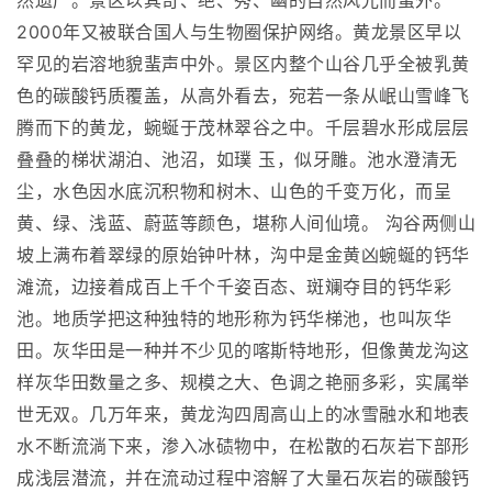
然遗产。景区以其奇、绝、秀、幽的自然风光而蜚外。
2000年又被联合国人与生物圈保护网络。黄龙景区早以
罕见的岩溶地貌蜚声中外。景区内整个山谷几乎全被乳黄
色的碳酸钙质覆盖，从高外看去，宛若一条从岷山雪峰飞
腾而下的黄龙，蜿蜒于茂林翠谷之中。千层碧水形成层层
叠叠的梯状湖泊、池沼，如璞 玉，似牙雕。池水澄清无
尘，水色因水底沉积物和树木、山色的千变万化，而呈
黄、绿、浅蓝、蔚蓝等颜色，堪称人间仙境。 沟谷两侧山
坡上满布着翠绿的原始钟叶林，沟中是金黄凶蜿蜒的钙华
滩流，边接着成百上千个千姿百态、斑斓夺目的钙华彩
池。地质学把这种独特的地形称为钙华梯池，也叫灰华
田。灰华田是一种并不少见的喀斯特地形，但像黄龙沟这
样灰华田数量之多、规模之大、色调之艳丽多彩，实属举
世无双。几万年来，黄龙沟四周高山上的冰雪融水和地表
水不断流淌下来，渗入冰碛物中，在松散的石灰岩下部形
成浅层潜流，并在流动过程中溶解了大量石灰岩的碳酸钙