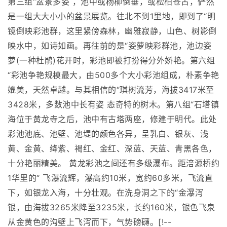
第三组“盆景多姿 ，池中或杨柳倒垂，或松柏苍古，俨然
是一组大大小小的盆景展览。往北不到1里地，即到了“明
镜倒映彩池群，这里紧傍森林，幽雅寂静，山色、树影倒
映水中，如诗如画。再往前的是“姿萝映彩群池，池边姿
萝(一种杜鹃)花开时，彩池即被打扮得分外娇艳。第六组
“彩池争艳规模最大，由500多个大小彩池组成，朴素争艳
媲美，天然卓越。与其相信的“琪树流芳，海拔3417米至
3428米，多数池中长有姿 态奇特的树木。第八组“石塔镇
海位于黄龙寺之后，池中有古塔两座，修建于明代。此处
彩池池底、池壁、池堤的颜色各异，呈乳白、银灰、浅
黄、金黄、绛紫、褐红、金红、深蓝、天蓝、青黑各色，
十分艳丽精美。 黄龙彩池之间还有多级瀑布。距涪源桥约
1华里的“ 飞瀑流辉，瀑高约10米，宽约60多米，飞流直
下，如银龙入海，十分壮观。在洗身洞之下的“金瀑泻
银，由海拔3265米降至3235米，长约160米，银色飞泉
从金黄色的沟壁上飞泻而下，气势磅礴。[!--