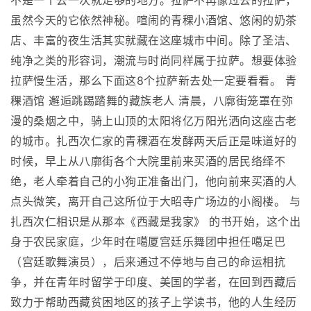
不是一个去一次就足够的地方。拉萨不再像过去的拉萨，
虽然今天的它依然神秘。喧闹的青稞小酒馆、悠闲的奶茶
店、丰富的夜生活其实就藏在这座城市中间。除了圣洁、
纯净之类的形容词，潮流与时尚同样属于拉萨。想要体验
拉萨慢生活，那么下面这8个拉萨新去处一定要看看。 青
稞酒馆 邂逅跳踢踏舞的藏族老人 清晨，八廓街笼罩在弥
漫的桑烟之中，骑上山顶的太阳将亿万阳光洒向这座古老
的城市。扎西次仁家的青稞酒在发酵两天后正是味道好的
时候，早上从八廓街各个大院里前来买酒的居民络绎不
绝，老人牵着自己的小狗正准备出门，他向前来买酒的人
点头微笑，离开自己这所位于大昭寺广场边的小阁楼。 与
扎西次仁相识是从那本《西藏是我家》 的书开始，这个出
身于农民家庭，少年时在噶厦宫廷乐舞团中担任噶足巴
（宫廷歌舞演员），后来通过不停地与自己的命运相抗
争，并在青年时留学于印度、美国的学者，在回到西藏后
致力于帮助西藏贫困地区的孩子上学读书，他的人生经历