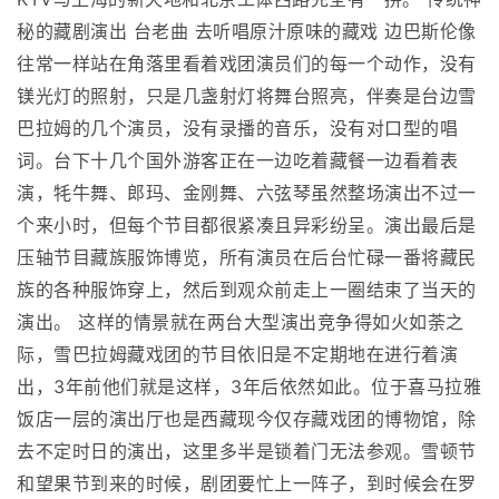
秘的藏剧演出 台老曲 去听唱原汁原味的藏戏 边巴斯伦像
往常一样站在角落里看着戏团演员们的每一个动作，没有
镁光灯的照射，只是几盏射灯将舞台照亮，伴奏是台边雪
巴拉姆的几个演员，没有录播的音乐，没有对口型的唱
词。台下十几个国外游客正在一边吃着藏餐一边看着表
演，牦牛舞、郎玛、金刚舞、六弦琴虽然整场演出不过一
个来小时，但每个节目都很紧凑且异彩纷呈。演出最后是
压轴节目藏族服饰博览，所有演员在后台忙碌一番将藏民
族的各种服饰穿上，然后到观众前走上一圈结束了当天的
演出。 这样的情景就在两台大型演出竞争得如火如荼之
际，雪巴拉姆藏戏团的节目依旧是不定期地在进行着演
出，3年前他们就是这样，3年后依然如此。位于喜马拉雅
饭店一层的演出厅也是西藏现今仅存藏戏团的博物馆，除
去不定时日的演出，这里多半是锁着门无法参观。雪顿节
和望果节到来的时候，剧团要忙上一阵子，到时候会在罗