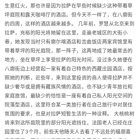
生意红火，那也许是因为拉萨在早些时候缺少这种带着草
坪庭院和露天咖啡厅的酒店。但今天不一样了，在八廓街
的四周，这样的酒店越来越多。 几年前，罗慧从北京来到
拉萨，充裕的阳光将她留在这里，走遍老城区的大街小
巷，她发现当时只有廓尔喀酒店和吉曲饭店两家宾馆里有
带着草坪的阳光庭院，那一阵子，这两地成了她最常去的
地方，坐在草坪上享受拉萨的阳光时间。没过多久她便在
八廓街边上经营起一家有着自己特色的西藏庄园酒店，按
照她的判断，近些年，来到这里投资的商人使得拉萨并不
缺少奢华或是拥有藏族风情的酒店，也不缺少青年旅社和
家庭旅馆，最缺少的恰恰是一座有着自己私人阳光空间的
院落型酒店，这里符合某一类旅行者在自己旅行中对居住
氛围的要求，也是对拉萨短暂生活的一种诠释。 大核桃树
将来到这所庭院里的部分阳光遮挡住，法国老人已经在庄
园里住了3个月，前些天他随夫人去看了不远处的福朋喜