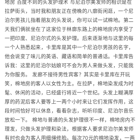
地房 百度不到的头发护理术 与尼泊尔美发师的相识是在
拉萨街头，当时我和朋友正在傍晚的八廓街闲逛，一个尼
泊尔男孩儿指着朋友的头发说，你可以试一试棉地。第二
天我们俩就坐在了这家位于林廓东路上的棉地房内享受了
一把印度、尼泊尔式的头发护理。后来逐渐地与这里的每
一个人熟悉起来，卡里库是其中一个尼泊尔男孩的名字，
他会说变了味儿的英语、藏语和简单的普通话。卡里库告
诉我：这里的尼泊尔姑娘可不会为男人来做头发，只能我
为你服务。 发廊不接待男性宾客？其实是卡里库在开玩
笑，棉地房的客人以女性为主。在拉萨，棉地染发成为时
髦、休闲的活动，已经盛行将近一个世纪。头发上糊满厚
厚的药泥后客人要等上一两个小时来让它们发挥作用，这
段时间恰好可以休息，看看杂志，听听印度、尼泊尔音乐
放松一下。 棉地与普通的头发护理很不一样，棉地房内不
理发，只做头发护理和染法，根据客人要求尼泊尔美发师
有时也会为客人用细绳修脸。每次70元的棉地染发，一两