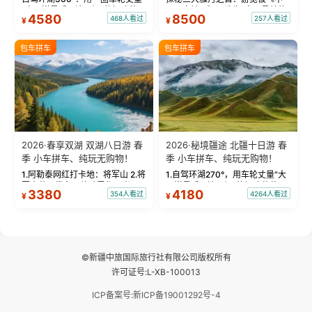
“大西洋最后一滴眼泪”的极致蔚
国国家地理》评选为“中国最美的
4580
8500
468人看过
257人看过
¥
¥
蓝。 赛湖旅拍：甄选多款风格服
三大雅丹”第一名的克拉玛依魔鬼
饰，9张精修美照，定格赛里木湖
城。 中国第一村：探访仅存的图
绝美瞬间。 赛湖坦克300跟车视
瓦人最大村落——禾木村，欣赏
包车拼车
包车拼车
频：专业摄影师...
晨雾与小木...
2026·春享双湖 双湖八日游 春
2026·秘境疆途 北疆十日游 春
季 小车拼车、纯玩无购物！
季 小车拼车、纯玩无购物！
1.阿勒泰网红打卡地：将军山 2.将
1.自驾环湖270°，用车轮丈量“大
军山落日缆车，体验雪都风光 3.
西洋最后一滴眼泪”的极致蔚蓝，
3380
4180
354人看过
4264人看过
¥
¥
将军山，夕阳派对，蹦迪party 4.
让雪山、花海与深邃湖水在转弯
自驾赛里木湖360°环湖 5.二进赛
间连成自由的画卷。 2.特别赠送
湖随心游，邂逅湖畔日出浪漫...
那拉提景区3公里内，落地窗三钻
民宿 3.那...
©新疆中旅国际旅行社有限公司版权所有
许可证号:L-XB-100013
ICP备案号:新ICP备19001292号-4