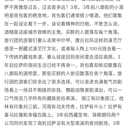
萨不再像是过去，过去是多远？3年。3年前八廓街的小酒
吧是背包客的栖息地，背包客们通常很少嗜酒，他们聚集
在一起谈论着下一步，谈论着精神的归宿，不管怎么说，
酒精是这座城市夜晚的主角，买醉的人散落在每个角落。
旅行团的游客们要么去荣中尔甲、唐古拉风这样的演艺厅
感受一把藏式演艺厅文化，或者每人掏上100元钱去看一
下传统的藏戏表演，要么就是回到房间里去适应高原。3
年后拉萨的夜间生活已经不再单一，背包客却依旧聚集在
八廓街的酒吧里，那些买醉的人依旧散落在各个角落，旅
行团的游客们却多出了很多选择，可以坐进充满氧气的剧
场看上一场目不暇接的杂技、舞蹈加情景剧演出，可以一
口气饱览几乎所有的藏族民俗表演。 丽江有印象丽江，桂
林有印象刘三姐，河南有功夫传奇，拉萨有什么？拉萨有
喜马拉雅和幸福在路上。3年前西藏圣地、珠穆朗玛两个
公司同时发现了商机拉萨没有大型表演的夜间剧场，3年