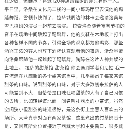
在少数，但继承了将近120种踢踏舞步的却只有他一人。
平日里，洛桑在文化局二楼的一间小郎玛厅里表演他的踢
踏舞蹈，雪顿节快到了，拉萨城周边的林卡会邀请洛桑与
雪巴拉姆的演员一起前去表演。 拉索洛桑随着富有节拍的
音乐在场地中间跳起了踢踏舞，他的皮鞋在木地板上打出
各种各样不同的节奏，引得全场的观众都为他喝彩，那些
酒兴正浓的客人也放下酒杯认真观看他的舞蹈，渐渐地聚
向洛桑跟随他一起跳起了踢踏舞，陶醉在这片人神共娱的
土地上。 拉萨的甜茶馆 甜茶馆 你会遇到学者和尼姑 我一
直流连在八廓街的各个甜茶馆当中，几乎熟悉了每家茶馆
甜茶的口味。说到甜茶的口味，对于大多数初来拉萨的人
可能差别不大，但恰恰是口味让喝甜茶的人有了自己习惯
的去所。比如转经道北面一间名叫扎西夏的小茶馆，虽然
空间狭小但甜茶的味道很好，是这条街上生意人喜欢去的
场所。大清真寺对面有两家茶馆，这里煮出的甜茶奶香十
足，又因其所处位置接近于西藏大学和主要街口，很多藏