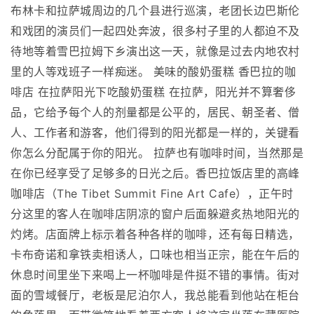
布林卡和拉萨城周边的几个县进行巡演，老团长边巴斯伦
和戏团的演员们一起四处奔波，很多村子里的人都迫不及
待地等着雪巴拉姆下乡演出这一天，就像是过去内地农村
里的人等戏班子一样痴迷。 美味的酸奶蛋糕 香巴拉的咖
啡店 在拉萨阳光下吃酸奶蛋糕 在拉萨，阳光并不算奢侈
品，它给予每个人的剂量都是公平的，居民、朝圣者、僧
人、工作者和游客，他们得到的阳光都是一样的，关键看
你怎么分配属于你的阳光。 拉萨也有咖啡时间，当然那是
在你已经享受了足够多的日光之后。香巴拉饭店里的高峰
咖啡店（The Tibet Summit Fine Art Cafe），正午时
分这里的客人在咖啡店阴凉的窗户后面躲避炙热地阳光的
灼烤。店面牌上标示着各种各样的咖啡，还有每日精选，
卡布奇诺和拿铁卖相诱人，口味也相当正宗，能在午后的
休息时间里坐下来喝上一杯咖啡是件挺不错的事情。街对
面的雪域餐厅，老板是尼泊尔人，我总能看到他站在柜台