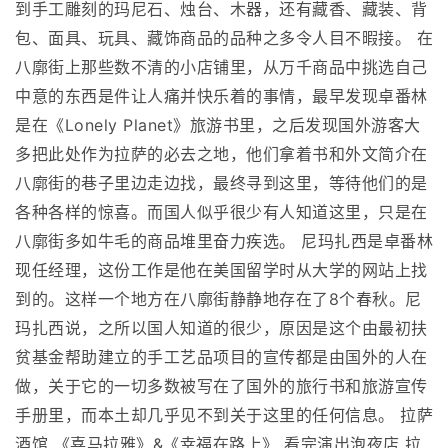
到手工雕刻的玛尼石、烛台、木器，还有藏香、藏装、背
包、面具、玩具、藏饰商品的品种之多令人目不暇接。 在
八廓街上那些数不清的小店铺里，从万千商品中挑选自己
中意的东西是件让人痛并快乐着的事情，最早发现卓番林
是在《Lonely Planet》旅游书里，之后发现国外游客大
多把此处作为拉萨的必去之地，他们拿着书和外文简介在
八廓街的巷子里边走边找，最终寻到这里，等待他们的是
各种各样的惊喜。而国人似乎很少有人知道这里，只是在
八廓街多如牛毛的商品堆里奋力疾选。 尼玛扎西是卓番林
现任经理，这份工作是他在美国留学时从大学的网站上找
到的。这样一个地方在八廓街静静地存在了8个春秋。尼
玛扎西说，之所以国人知道的很少，原因是这个由最初扶
贫基金帮助建立的手工艺品项目的宣传都是由国外的人在
做，关于它的一切多数被写在了国外的旅行书和旅游宣传
手册里，而本土却几乎见不到关于这里的任何信息。 拉萨
酒馆 《喜马拉雅》&《幸福在路上》 看完演出泡夜店 拉