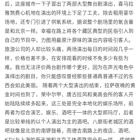
后，这座城市一下子冒出了两部大型舞台剧演出，喜马拉
雅煞费心机地在演出的环境上下足了工夫，除去租用豪华
场地，还专门引进了供氧系统，据说整个剧场里的氧含量
是和北京一样。幸福在路上将各个藏区典型的民俗引入到
自己的节目中，力图用最原汁原味的演出内容吸引客人。
旅游公司的人却比较头痛，两场演出每日的时间段几乎一
样，价格也差不多，在安排观看的时候不免多少有些为
难。我也无法评价两台剧作哪个更好，因为在声光电色中
演绎出的剧目，你只能感叹曾经那些普通再普通不过的东
西会如此美丽。 随着两个大型演出的结束，拉萨夜晚的黄
金时间也到了，荣中尔甲、唐古拉风和美高会所的客人开
始陆陆续续多起来，这三处是完全本地化的娱乐场所，前
两者为综合演艺、娱乐、酒吧于一体的大型郎玛厅，后者
是比较单纯的以个人演出为主的酒吧。八廓街老城区的酒
吧就像是北京的南锣鼓巷，而德吉南路上的夜店、酒吧、
KTV与上海的新天地和北京工体西路完全有一拼。 传统神