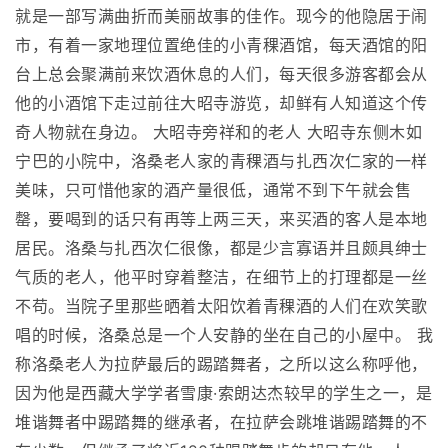
就是一部写满曲折而美丽故事的佳作。现今的他隐居于闹
市，有着一家地理位置绝佳的小青稞酒馆，每天酒馆的阳
台上总会聚满前来饮酒休息的人们，每天很多游客都会从
他的小酒馆下走过前往大昭寺游览，却鲜有人知道这个传
奇人物就在身边。 大昭寺旁祥和的老人 大昭寺东侧木如
宁巴的小院中，洛桑老人家的青稞酒与扎西次仁家的一样
美味，只可惜他家的酒产量很低，通常不到下午就会售
罄，要喝到的话只有再等上两三天，来买酒的客人是本地
居民。洛桑与扎西次仁很像，都是少言寡语并且颇具绅士
气质的老人，他平时穿着整洁，在细节上的打理都是一丝
不苟。当院子里那些晒着太阳饮着青稞酒的人们在欢笑歌
唱的时候，洛桑总是一个人安静的坐在自己的小屋中。 我
称洛桑老人为拉萨最后的踢踏舞者，之所以这么称呼他，
因为他是西藏大学学者雪康·索朗达杰较早的学生之一，是
堆谐舞者中踢踏舞的继承者，在拉萨会跳堆谐踢踏舞的不