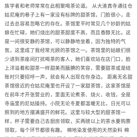
族学者和老师常常在此相聚喝茶论道。 从大清真寺通往仓
姑尼庵的巷子上有一家没有标牌的甜茶馆，门脸很小，走
过去总容易忽略它的存在。茶馆里平时常见几个妙龄的姑
娘在忙碌，她们烧出的甜茶甜度不高，而且香醇无比。这
是一间很安静的茶馆，可以静静地坐着，因为独特的气
氛，这里成了我经常光顾的茶馆之一。茶馆里的姑娘们很
少进到茶座间打扰喝茶的客人，她们喜欢站在店门口，脸
上洋溢着和甜茶一样甜美而腼腆的笑容，需要甜茶或是结
账时只要招呼一声，就会有人出现在你身边。 距离无名甜
茶馆很近的仓姑尼庵里也开设了一家甜茶馆，这家茶馆是
在前年才开张营业的，里面无论煮茶、烧火、收钱，全是
寺庙里的尼姑操持。小院无论冬夏都温暖无比，日光可以
照到的地方摆满盛开的鲜花。这里与较大型的甜茶馆一
样，杯子需要自己去厨房领取，买两磅以上的茶水要购票
领取，每个环节都很有趣。 棉地染发使用的天然染料 棉