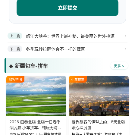
立即提交
怒江大峡谷：世界上最神秘、最美丽的世外桃源
上一篇
冬季玩转拉萨体会不一样的藏区
下一篇
🔥 新疆包车-拼车
更多 >
散客拼团
小车拼车
2026·画卷北疆 北疆十日春季
世界旅客的伊犁之约：8天北疆
深度游 小车拼车、纯玩无购
暖心深度游
物！
自驾环湖360°：用一圈车轮丈量
探秘三大雅丹之首：游览被《中