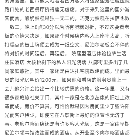
的角落里，面带微笑地看着西方客人将这家坐落在藏医院
路口处的老西餐厅挤得座无虚席。对于来到这里的国外游
客而言，酸奶蛋糕是独一无二的，巧克力蛋糕在拉萨也数
一数二，晚上8点30分以后所有蛋糕对折，不过这要看老
板的心情来决定，如果那个时候店内客人上座率太高，折
扣糕点的告士牌便会成为一纸空文，尼泊尔老板会不停的
将对折的时间延后，再延后。 院落型酒店体验拉萨生活
庄园酒店 大核桃树下的私人阳光院落 八廓街里多出了几
间家庭旅社，其中一家还是由达扎宅院改建而成，里面最
贵的阳光房叫价1200元，如果你和看店的服务员聊上一
会儿他兴许会给出一个比较优惠的价格。这一年里，又有
很多家庭旅社关了门，其中一家是在北京丛康的旧址上改
造而成，房价不算贵，可恰恰就是因为房间里少了些许阳
光而客户稀少，即使它在八廓街上最好的位置也无济于
事。老廓尔喀酒店还是有许多客人光顾，这是一家由早期
尼泊尔领事馆改建而成的酒店。从开业至今廓尔喀酒店都