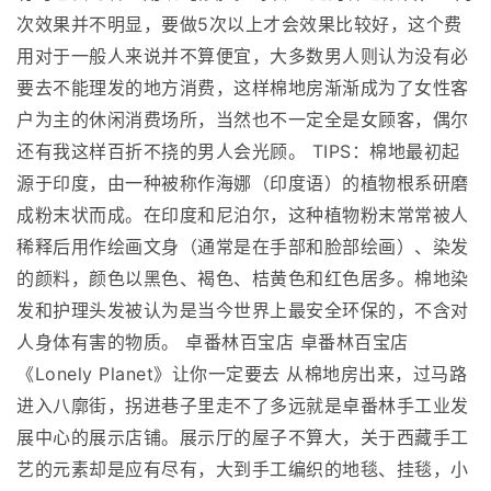
次效果并不明显，要做5次以上才会效果比较好，这个费
用对于一般人来说并不算便宜，大多数男人则认为没有必
要去不能理发的地方消费，这样棉地房渐渐成为了女性客
户为主的休闲消费场所，当然也不一定全是女顾客，偶尔
还有我这样百折不挠的男人会光顾。 TIPS：棉地最初起
源于印度，由一种被称作海娜（印度语）的植物根系研磨
成粉末状而成。在印度和尼泊尔，这种植物粉末常常被人
稀释后用作绘画文身（通常是在手部和脸部绘画）、染发
的颜料，颜色以黑色、褐色、桔黄色和红色居多。棉地染
发和护理头发被认为是当今世界上最安全环保的，不含对
人身体有害的物质。 卓番林百宝店 卓番林百宝店
《Lonely Planet》让你一定要去 从棉地房出来，过马路
进入八廓街，拐进巷子里走不了多远就是卓番林手工业发
展中心的展示店铺。展示厅的屋子不算大，关于西藏手工
艺的元素却是应有尽有，大到手工编织的地毯、挂毯，小