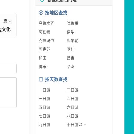
按地区查找
一篇 »
乌鲁木齐
吐鲁番
边文化
阿勒泰
伊犁
克拉玛依
库尔勒
阿克苏
喀什
和田
昌吉
博乐
哈密
按天数查找
一日游
二日游
三日游
四日游
五日游
六日游
七日游
八日游
九日游
十日游以上