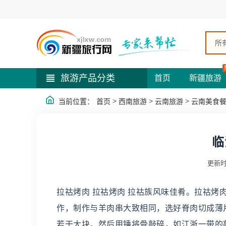
所
旅游产品分类
首页
新疆旅游
>
>
>
当前位置：
首页
西南旅游
云南旅游
云南美食
临
更新时
拉祜烤肉 拉祜烤肉 拉祜族风味佳肴。拉祜
作，制作与羊肉串大致相同，选好脊肉切成薄
若干大块，然后用锤将骨敲碎，如江浙一带的