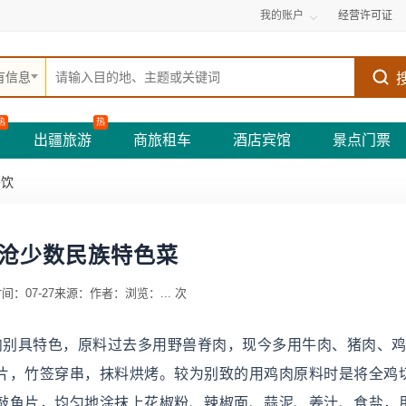
我的账户
经营许可证
有信息
热
热
出疆旅游
商旅租车
酒店宾馆
景点门票
餐饮
沧少数民族特色菜
间：07-27
来源：
作者：
浏览：
...
次
烤肉别具特色，原料过去多用野兽脊肉，现今多用牛肉、猪肉、
片，竹签穿串，抹料烘烤。较为别致的用鸡肉原料时是将全鸡
敲鱼片，均匀地涂抹上花椒粉、辣椒面、蒜泥、姜汁、食盐，