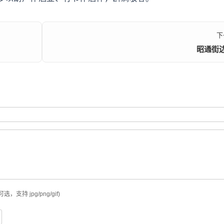
下
昭通街
可选，支持 jpg/png/gif)