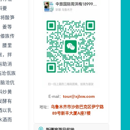
料要
：将酸笋
、姜等
 傣族传
、腰里
丝，拌
有助消
临沧佤族
2脑沧伉
料炒黄
tour@xjlxw.com
E-mail：
发酵有
乌鲁木齐市沙依巴克区伊宁路
地址：
酒以乳
89号新丰大厦A座7楼
水酒而
新疆旅游目的地