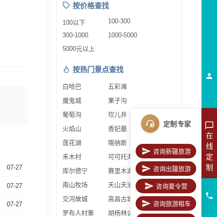
按价格查找
100-300
100以下
300-1000
1000-5000
5000元以上
按热门景点查找
白哈巴
五彩滩
魔鬼城
果子沟
葡萄沟
坎儿井
定制专家
火焰山
香妃墓
在
莲花湖
喀纳斯
线
咨询新疆旅游
定
禾木村
可可托海
制
07-27
咨询出疆旅游
库尔德宁
赛里木湖
南山牧场
天山天池
07-27
咨询夏令营
交河故城
高昌古城
咨询旅游租车
07-27
罗布人村寨
胡杨林公园