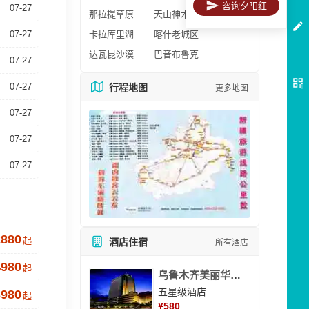
咨询夕阳红
07-27
那拉提草原
天山神木园
07-27
卡拉库里湖
喀什老城区
达瓦昆沙漠
巴音布鲁克
07-27
07-27
行程地图
更多地图
07-27
07-27
07-27
2880
起
酒店住宿
所有酒店
4980
起
乌鲁木齐美丽华大酒
五星级酒店
3980
起
¥
580