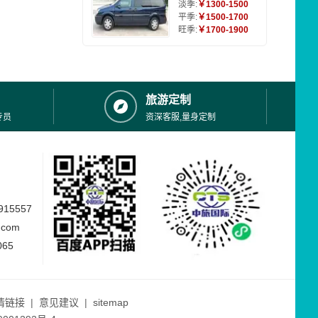
淡季:
￥1300-1500
平季:
￥1500-1700
旺季:
￥1700-1900
旅游定制
专员
资深客服,量身定制
15557
.com
065
情链接
|
意见建议
|
sitemap