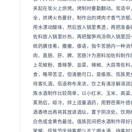
夹起在炭火上烘烤。烤制时要勤翻动。炭适中
全，烘烤火色要好，制作出的烤肉才香气浓郁
用水漂动酸味，然后放入锅里煮透，再把准备
佐料放入锅里炒热，再把酸笋鸡汤倒入锅里回
统药膳佳肴。撒撇，傣语，指牛苦肠内一种消
肉、直肠、肝、脾、苦肠汁为原料加佐料制作
上花椒粉、香辣蓼、韭菜、辣椒、大蒜等佐料
食，略带苦涩，但清脆可口，是傣族、佤族男女
待客礼酒，佤语称布来浓，饮之有清凉解渴润
族水酒制作比较简单，以小红米、玉米、高粱
蒸熟后，晾冷，拌上适量酒药，用野芭蕉叶捂
酒香喷出再将其放进酒坛，置于阴凉处。饮用
白色或金黄色最佳。值族民间把水酒制作得好
荣耀。佤族节庆待客都少不了喝水酒，待客时