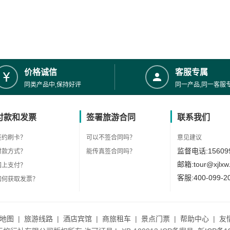
价格诚信
客服专属
同类产品中,保持好评
同一产品,同一客服
付款和发票
签署旅游合同
联系我们
签约刷卡？
可以不签合同吗？
意见建议
监督电话:156099
付款方式？
能传真签合同吗？
邮箱:tour@xjlxw
网上支付？
客服:400-099-2
如何获取发票？
地图
|
旅游线路
|
酒店宾馆
|
商旅租车
|
景点门票
|
帮助中心
|
友