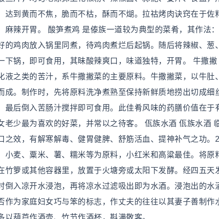
，达到黄而不焦，脆而不枯，酥而不煳。拉祜烤肉诀窍在于佐
、麻辣开胃。 酸笋煮鸡 是傣族一道较为典型的菜肴，其作法
好的鸡肉放入锅里同煮，待鸡肉煮烂后起锅。随后将辣椒、葱
一下锅，即可食用，其昧酸辣爽口，味道独特，开胃。 牛撒撇
化液之类的苦汁，系牛撒撇菜的主要原料。牛撒撇菜，以牛肚
而成。制作时，先将原料洗净煮熟至保持新鲜质地捞出切成细
，最后倒入苦肠汁搅拌即可食用。此佳肴风味的药膳价值在于
老少最为喜欢的好菜，并常以之待客。 佤族水酒 佤族水酒 
口之效，有解寒解毒、健胃健脾、舒筋活血、提神补气之功。
、小麦、粟米、薯、糯米等为原料，小红米和高粱最佳。将原
在竹箩或其他容器里，放置于火塘旁或太阳下发酵。经四五天
时倒入凉开水浸泡，再将凉水过滤吸出即为水酒。浸泡出的水
否作为家庭妇女巧与笨的标志，作丈夫的往往以其妻子善制作
多以葫芦作酒壶、竹节作酒杯，斟满敬客。