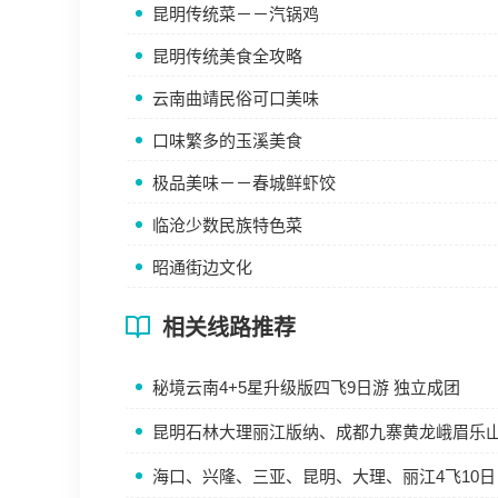
昆明传统菜－－汽锅鸡
昆明传统美食全攻略
云南曲靖民俗可口美味
口味繁多的玉溪美食
极品美味－－春城鲜虾饺
临沧少数民族特色菜
昭通街边文化
相关线路推荐
秘境云南4+5星升级版四飞9日游 独立成团
昆明石林大理丽江版纳、成都九寨黄龙峨眉乐山四
海口、兴隆、三亚、昆明、大理、丽江4飞10日