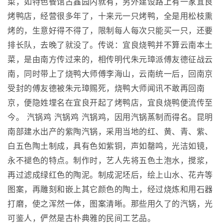
菜，如特色餐馆古鑫园内就有，另外建设路上有一家宜良
烤鸭店，经营很多年了，十来元一只烤鸭，全是用松枝熏
烤的，生意好得不得了，限制每人每次只能买一只，还要
排长队，去晚了就没了。传说：宜良烧鸭并不算云南本土
菜，是由南方传过来的，相传明代朱元璋派傅友德征战云
南，同时带上了烧鸭大师傅李海山，云南统一后，回南京
受封的傅友德被朱元璋赐死，烧鸭大师闻讯不敢再回南
京，便隐姓埋名在宜良开起了烤鸭店，宜良烧鸭便流传至
今。 汽锅鸡 汽锅鸡 汽锅鸡，因用汽锅蒸制而得名。昆明
南部建水出产的紫陶汽锅，采用当地的红、黄、青、紫、
白五色陶土制成，具有色如紫铜，声如罄鸣，光洁如镜，
永不褪色的特点。制作时，艺人先将五色土泡水，搅浆，
再过滤成绿红色的陶泥。制成泥坯后，绘上山水、花卉等
图案，再雕刻和嵌上其它颜色的陶土，经过烧炼和用石器
打磨，使之浑然一体，图案清晰。那些用久了的汽锅，光
可鉴人，俨然是古朴典雅的民间工艺品。