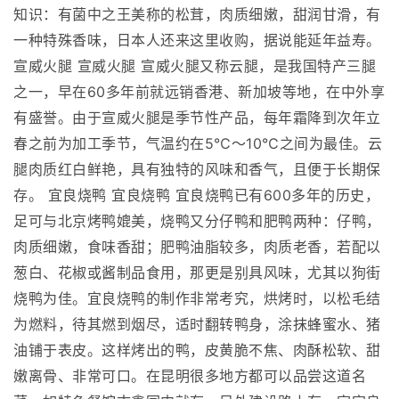
知识：有菌中之王美称的松茸，肉质细嫩，甜润甘滑，有
一种特殊香味，日本人还来这里收购，据说能延年益寿。
宣威火腿 宣威火腿 宣威火腿又称云腿，是我国特产三腿
之一，早在60多年前就远销香港、新加坡等地，在中外享
有盛誉。由于宣威火腿是季节性产品，每年霜降到次年立
春之前为加工季节，气温约在5℃～10℃之间为最佳。云
腿肉质红白鲜艳，具有独特的风味和香气，且便于长期保
存。 宜良烧鸭 宜良烧鸭 宜良烧鸭已有600多年的历史，
足可与北京烤鸭媲美，烧鸭又分仔鸭和肥鸭两种：仔鸭，
肉质细嫩，食味香甜；肥鸭油脂较多，肉质老香，若配以
葱白、花椒或酱制品食用，那更是别具风味，尤其以狗街
烧鸭为佳。宜良烧鸭的制作非常考究，烘烤时，以松毛结
为燃料，待其燃到烟尽，适时翻转鸭身，涂抹蜂蜜水、猪
油铺于表皮。这样烤出的鸭，皮黄脆不焦、肉酥松软、甜
嫩离骨、非常可口。在昆明很多地方都可以品尝这道名