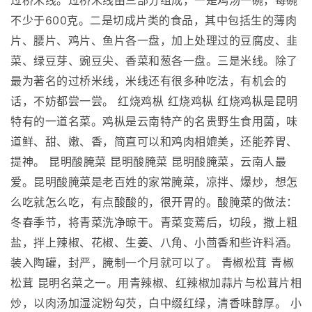
过桥米线。过桥米线由三部分组成，一是鸡汤一碗，每碗
不少于600克。二是切成片类的食品，其中包括生的薄肉
片、腰片、鸡片、鱼片各一盘，加上处理过的豆腐皮、韭
菜、绿豆芽、豌豆尖、香菜和葱各一盘。三是米线。除了
最为著名的过桥米线，米线还有很多种吃法，有机会的
话，不妨都尝一尝。 红烧鸡枞 红烧鸡枞 红烧鸡枞是昆明
特有的一道名菜。鸡枞是云南特产的名贵野生食用菌，味
道鲜、甜、嫩、香，简直可以和鸡肉相媲美，还能养胃、
提神。 昆明酸腌菜 昆明酸腌菜 昆明酸腌菜，云南人最
爱。昆明酸腌菜是老百姓的家常腌菜，凉拌、爆炒，想怎
么吃就怎么吃，有点酸酸的，很开胃的。酸腌菜的做法：
冬春季节，将青菜洗净晾干。青菜变蔫后，切段，撒上粗
盐，拌上辣椒、花椒、生姜、八角、小茴香和些许料酒。
装入陶罐，封严，腌制一个月就可以了。 青椒松茸 青椒
松茸 昆明名菜之一。用青辣椒、红辣椒加蒜片与松茸片相
炒，以肉汤加湿淀粉勾芡，白中缀红绿，清香味醇厚。 小