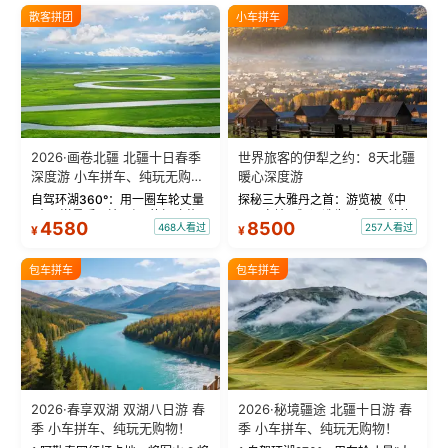
散客拼团
小车拼车
2026·画卷北疆 北疆十日春季
世界旅客的伊犁之约：8天北疆
深度游 小车拼车、纯玩无购
暖心深度游
物！
自驾环湖360°：用一圈车轮丈量
探秘三大雅丹之首：游览被《中
“大西洋最后一滴眼泪”的极致蔚
国国家地理》评选为“中国最美的
4580
8500
468人看过
257人看过
¥
¥
蓝。 赛湖旅拍：甄选多款风格服
三大雅丹”第一名的克拉玛依魔鬼
饰，9张精修美照，定格赛里木湖
城。 中国第一村：探访仅存的图
绝美瞬间。 赛湖坦克300跟车视
瓦人最大村落——禾木村，欣赏
包车拼车
包车拼车
频：专业摄影师...
晨雾与小木...
2026·春享双湖 双湖八日游 春
2026·秘境疆途 北疆十日游 春
季 小车拼车、纯玩无购物！
季 小车拼车、纯玩无购物！