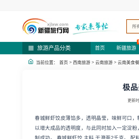
所
旅游产品分类
首页
新疆旅游
>
>
>
当前位置：
首页
西南旅游
云南旅游
云南美食
极品
更新时
春城鲜虾饺皮薄馅多，透明晶莹，味鲜可口，
以增大成品的透明度，与此同时加入一定淀粉
制成功。 春城鲜虾饺 主料 干澄面2千克。 配