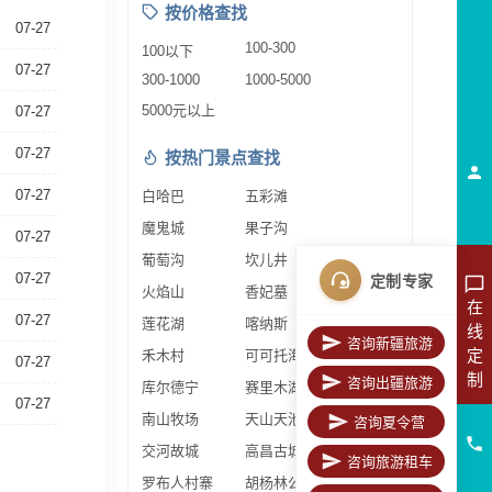
按价格查找
07-27
100-300
100以下
07-27
300-1000
1000-5000
5000元以上
07-27
07-27
按热门景点查找
07-27
白哈巴
五彩滩
魔鬼城
果子沟
07-27
葡萄沟
坎儿井
07-27
定制专家
火焰山
香妃墓
在
07-27
莲花湖
喀纳斯
线
咨询新疆旅游
定
禾木村
可可托海
07-27
制
咨询出疆旅游
库尔德宁
赛里木湖
07-27
南山牧场
天山天池
咨询夏令营
交河故城
高昌古城
咨询旅游租车
罗布人村寨
胡杨林公园