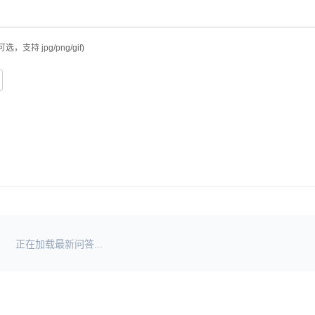
可选，支持 jpg/png/gif)
正在加载最新问答...