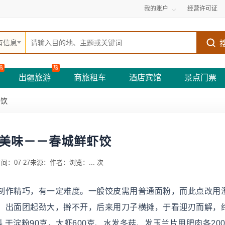
我的账户
经营许可证
有信息
热
热
出疆旅游
商旅租车
酒店宾馆
景点门票
餐饮
美味－－春城鲜虾饺
间：07-27
来源：
作者：
浏览：
...
次
制作精巧，有一定难度。一般饺皮需用普通面粉，而此点改用
，出面团起劲大，擀不开，后来用刀子横摊，于看迎刃而解，
料 干淀粉90克，大虾600克、水发冬菇、发玉兰片用肥肉各200