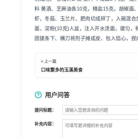
料 黄酒、芝麻油各10克，精盐15克，胡椒面、
虾、冬菇、玉兰片、肥肉切成碎丁，入碗混合加
面、淀粉(10克)人盆，注入开水烫面，搓匀，
团搓条下、横刀将剂子摊成皮、包入馅心，捏
« 上一篇
口味繁多的玉溪美食
用户问答
提问标题：
补充内容：