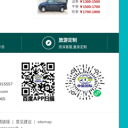
淡季:
￥1300-1500
平季:
￥1500-1700
旺季:
￥1700-1900
旅游定制
专员
资深客服,量身定制
15557
.com
065
情链接
|
意见建议
|
sitemap