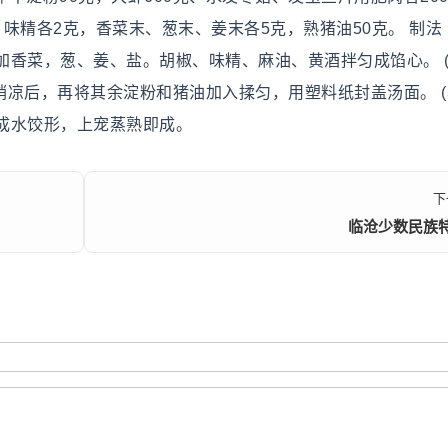
味精各2克，香菜末、葱末、姜末各5克，熟猪油50克。 制法 (
香菜，葱、姜、盐。胡椒、味精、麻油、黄酒拌匀成馅心。 (
稍凉后，再将其余淀粉和猪油加入揉匀，用塑料纸封盖汤面。 (
成水饺形，上宠蒸熟即成。
下
临沧少数民族