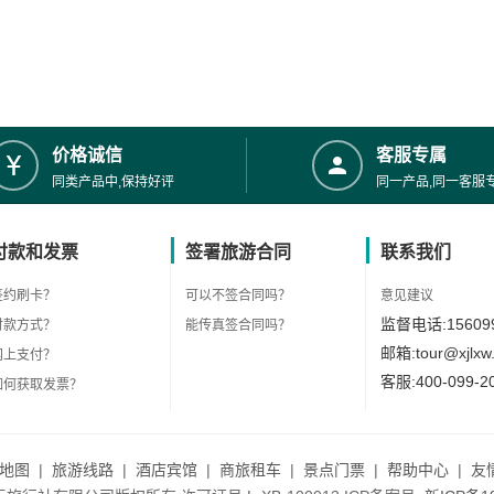
价格诚信
客服专属
同类产品中,保持好评
同一产品,同一客服
付款和发票
签署旅游合同
联系我们
签约刷卡？
可以不签合同吗？
意见建议
监督电话:156099
付款方式？
能传真签合同吗？
邮箱:tour@xjlxw
网上支付？
客服:400-099-2
如何获取发票？
地图
|
旅游线路
|
酒店宾馆
|
商旅租车
|
景点门票
|
帮助中心
|
友