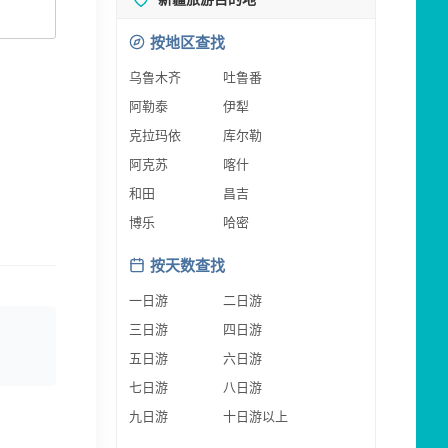
按地区查找
乌鲁木齐
吐鲁番
阿勒泰
伊犁
克拉玛依
库尔勒
阿克苏
喀什
和田
昌吉
博乐
哈密
按天数查找
一日游
二日游
三日游
四日游
五日游
六日游
七日游
八日游
九日游
十日游以上