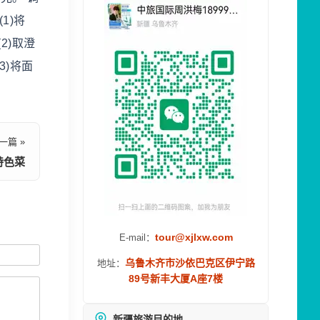
1)将
2)取澄
3)将面
一篇 »
特色菜
tour@xjlxw.com
E-mail：
乌鲁木齐市沙依巴克区伊宁路
地址：
89号新丰大厦A座7楼
新疆旅游目的地