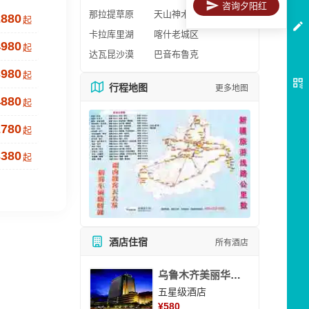
咨询夕阳红
那拉提草原
天山神木园
2880
起
卡拉库里湖
喀什老城区
4980
起
达瓦昆沙漠
巴音布鲁克
3980
起
行程地图
更多地图
4880
起
2780
起
3380
起
酒店住宿
所有酒店
乌鲁木齐美丽华大酒
五星级酒店
¥
580