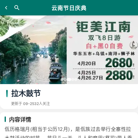
云南节日庆典
拉木鼓节
更新于 09-25
32人关注
内容详情
佤历格瑞月(相当于公历12月)，是佤族过去举行全寨性拉