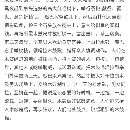
木鼓活动的时节。 节日头一天，头人和魔巴(祭司)带人乘
黑夜赶到事先选好的高大红毛树下，举行祭祀(献祭、驱
鬼、念咒祈祷)后，魔巴挥斧砍几下，然后由其他人连夜
把树砍倒，捡三个石头放在树桩上，意为给树鬼的买树
线。再按所需木鼓尺寸截断树干，凿出鼓耳，系上藤条。
第二天清晨，全寨男人老幼身穿盛装，上山拉木鼓。魔巴
右手举树枝，领唱拉木鼓歌，指挥众人协调动作。 人们在
木鼓经过的地面撒拨水酒，拉木鼓的男人一边拉，一边歌
舞，其他人或呐喊助威，或送酒送饭。把木鼓毛坯拉到寨
门外停放两三天。魔巴杀鸡祭祀，然后才把大对干拉到木
鼓房边场地上，交给木匠制作。 这一天的拉木鼓，男女同
拉，互挤在一起，据说是谈恋爱的好时机。一边拉，一边
歌舞、逗趣，要闹很久。木鼓做好试敲满意，人们把它抬
入木鼓房后，再次狂欢，人们合着鼓点，跳起粗犷的木鼓
舞。