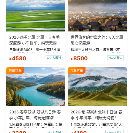
2026·画卷北疆 北疆十日春季
世界旅客的伊犁之约：8天北疆
深度游 小车拼车、纯玩无购
暖心深度游
物！
自驾环湖360°：用一圈车轮丈量
探秘三大雅丹之首：游览被《中
“大西洋最后一滴眼泪”的极致蔚
国国家地理》评选为“中国最美的
4580
8500
468人看过
257人看过
¥
¥
蓝。 赛湖旅拍：甄选多款风格服
三大雅丹”第一名的克拉玛依魔鬼
饰，9张精修美照，定格赛里木湖
城。 中国第一村：探访仅存的图
绝美瞬间。 赛湖坦克300跟车视
瓦人最大村落——禾木村，欣赏
包车拼车
包车拼车
频：专业摄影师...
晨雾与小木...
2026·春享双湖 双湖八日游 春
2026·秘境疆途 北疆十日游 春
季 小车拼车、纯玩无购物！
季 小车拼车、纯玩无购物！
1.阿勒泰网红打卡地：将军山 2.将
1.自驾环湖270°，用车轮丈量“大
军山落日缆车，体验雪都风光 3.
西洋最后一滴眼泪”的极致蔚蓝，
354人看过
4264人看过