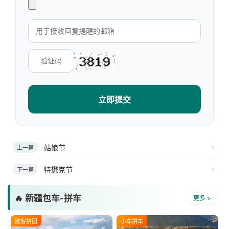
立即提交
姑娘节
上一篇
特懋克节
下一篇
🔥 新疆包车-拼车
更多 >
散客拼团
小车拼车