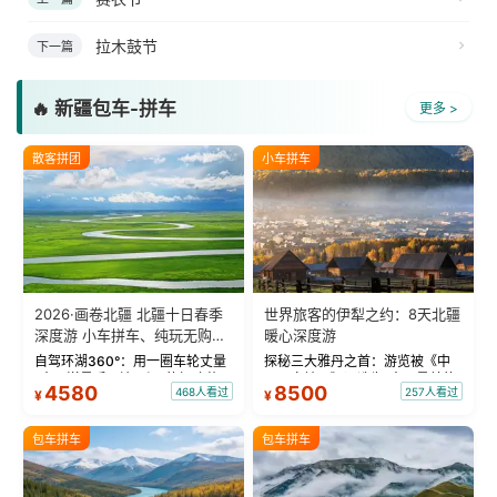
拉木鼓节
下一篇
🔥 新疆包车-拼车
更多 >
散客拼团
小车拼车
2026·画卷北疆 北疆十日春季
世界旅客的伊犁之约：8天北疆
深度游 小车拼车、纯玩无购
暖心深度游
物！
自驾环湖360°：用一圈车轮丈量
探秘三大雅丹之首：游览被《中
“大西洋最后一滴眼泪”的极致蔚
国国家地理》评选为“中国最美的
4580
8500
468人看过
257人看过
¥
¥
蓝。 赛湖旅拍：甄选多款风格服
三大雅丹”第一名的克拉玛依魔鬼
饰，9张精修美照，定格赛里木湖
城。 中国第一村：探访仅存的图
绝美瞬间。 赛湖坦克300跟车视
瓦人最大村落——禾木村，欣赏
包车拼车
包车拼车
频：专业摄影师...
晨雾与小木...