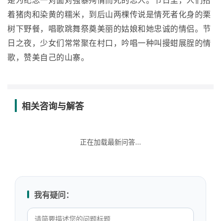
是为纪念一对面对强暴殉情而死的恋人。节日里，人们抬
着猪肉和染黄的糯米，到后山两棵传说是情死者化身的栗
树下野餐，唱歌跳舞祭奠美丽的姑娘和她忠诚的情侣。节
日之夜，少女们常常聚在村口，吟唱一种叫摱蚶展脭的情
歌，赞美自己的山寨。
相关咨询与解答
正在加载最新问答...
我有疑问：