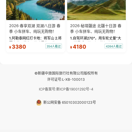
2026·春享双湖 双湖八日游 春
2026·秘境疆途 北疆十日游 春
季 小车拼车、纯玩无购物！
季 小车拼车、纯玩无购物！
1.阿勒泰网红打卡地：将军山 2.将
1.自驾环湖270°，用车轮丈量“大
军山落日缆车，体验雪都风光 3.
西洋最后一滴眼泪”的极致蔚蓝，
3380
4180
354人看过
4264人看过
¥
¥
将军山，夕阳派对，蹦迪party 4.
让雪山、花海与深邃湖水在转弯
自驾赛里木湖360°环湖 5.二进赛
间连成自由的画卷。 2.特别赠送
湖随心游，邂逅湖畔日出浪漫...
那拉提景区3公里内，落地窗三钻
民宿 3.那...
©新疆中旅国际旅行社有限公司版权所有
许可证号:L-XB-100013
ICP备案号:新ICP备19001292号-4
新公网安备 65010302000123号