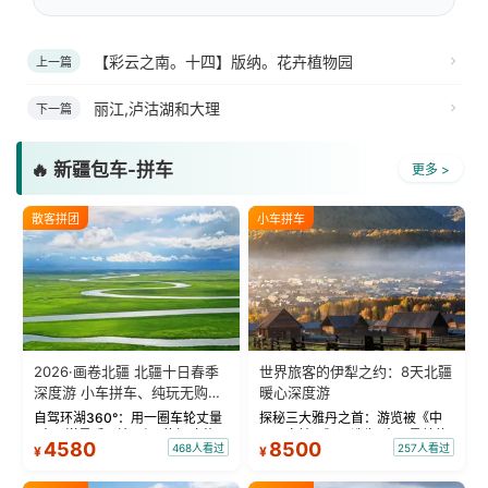
【彩云之南。十四】版纳。花卉植物园
上一篇
丽江,泸沽湖和大理
下一篇
🔥 新疆包车-拼车
更多 >
散客拼团
小车拼车
2026·画卷北疆 北疆十日春季
世界旅客的伊犁之约：8天北疆
深度游 小车拼车、纯玩无购
暖心深度游
物！
自驾环湖360°：用一圈车轮丈量
探秘三大雅丹之首：游览被《中
“大西洋最后一滴眼泪”的极致蔚
国国家地理》评选为“中国最美的
4580
8500
468人看过
257人看过
¥
¥
蓝。 赛湖旅拍：甄选多款风格服
三大雅丹”第一名的克拉玛依魔鬼
饰，9张精修美照，定格赛里木湖
城。 中国第一村：探访仅存的图
绝美瞬间。 赛湖坦克300跟车视
瓦人最大村落——禾木村，欣赏