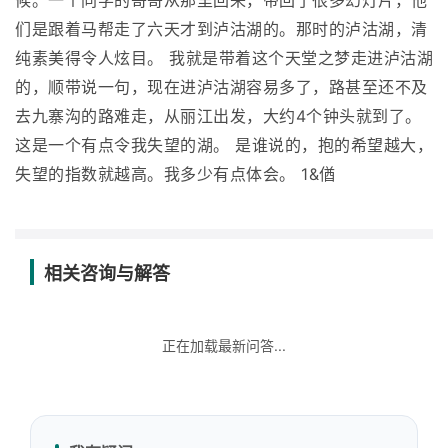
候。一个同学的哥哥从那里回来，带回了很多幻灯片，他
们是跟着马帮走了六天才到泸沽湖的。那时的泸沽湖，清
纯素美得令人炫目。 我就是带着这个天堂之梦走进泸沽湖
的，顺带说一句，现在进泸沽湖容易多了，路甚至还不及
去九寨沟的路难走，从丽江出发，大约4个钟头就到了。
这是一个有点令我失望的湖。 是谁说的，抱的希望越大，
失望的指数就越高。我多少有点体会。 1&偤
相关咨询与解答
正在加载最新问答...