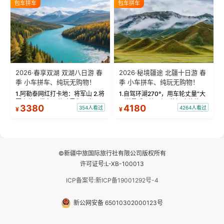
包车拼车
包车拼车
频：专业摄影师...
晨雾与小木...
2026·春享双湖 双湖八日游 春
2026·秘境疆途 北疆十日游 春
季 小车拼车、纯玩无购物！
季 小车拼车、纯玩无购物！
1.阿勒泰网红打卡地：将军山 2.将
1.自驾环湖270°，用车轮丈量“大
军山落日缆车，体验雪都风光 3.
西洋最后一滴眼泪”的极致蔚蓝，
3380
4180
354人看过
4264人看过
¥
¥
将军山，夕阳派对，蹦迪party 4.
让雪山、花海与深邃湖水在转弯
自驾赛里木湖360°环湖 5.二进赛
间连成自由的画卷。 2.特别赠送
湖随心游，邂逅湖畔日出浪漫...
那拉提景区3公里内，落地窗三钻
民宿 3.那...
©新疆中旅国际旅行社有限公司版权所有
许可证号:L-XB-100013
ICP备案号:新ICP备19001292号-4
新公网安备 65010302000123号