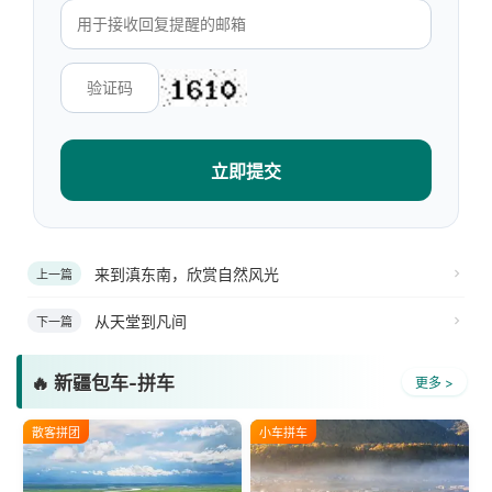
立即提交
来到滇东南，欣赏自然风光
上一篇
从天堂到凡间
下一篇
🔥 新疆包车-拼车
更多 >
散客拼团
小车拼车