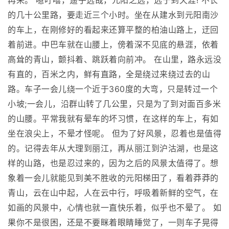
再来。 噫吁嘻，遥乎远哉，元阳之远，远于到天涯! 不长
的几十公里路，要走近三个小时。坐在从建水到元阳南沙
的车上，在刚修好的看起来还算平整的柏油山路上，迂回
着前进。中巴车就在山腰上，傍着深不见底的悬涯，依着
高耸的青山，颤抖着、跳跃着向前冲。 在山里，路永远没
有直的，百米之内，鲜有直路，全是绕过来绕过去的山
路。车子一会儿绕一个近于360度的大弯，只是转过一个
小坡;一会儿，沿群山转了几公里，只是为了到对面百多米
的山腰。平常我就有晕车的坏习惯，在这样的车上，有如
坐在浪尖上，不晕才怪呢。 但为了好风景，忍着也是值得
的。记得去年从大理到丽江，再从丽江到沪沽湖，也是这
样的山路，也是忍过来的，因为之后的风景太值得了。想
象着一会儿就能见到美不胜收的元阳梯田了，看着莽莽的
青山，云在山中起，人在云中行，呼吸着新鲜的空气，在
如画的风景中，心情也就一直快乐着，似乎也不晕了。 如
果你不是很困，还是不要眯着眼睛睡觉了，一则车子晃得