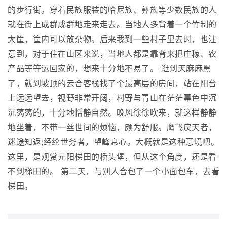
的步行街。穿着民族服装的哈尼族、彝族等少数民族的人
就在街上成群成群地走来走去。当地人多背着一个竹制的
大筐，筐内可以放杂物。后来我到一些村子里去时，也注
意到，对于住在山区来说，当地人都是靠背来把庄稼、农
产品等等运回家的，想来十分地不易了。 逛到天麻麻黑
了，就到坡顶的云合客栈找了个最高层的房间，站在阳台
上远远望去，视野非常开阔，村野与青山在茫茫幕色中沉
沉蔼蔼的，十分地恬静自然。晚风徐徐吹来，就这样静静
地坐着，不带一丝世间的烦恼，颇为舒服。鹰飞戾天者，
迷途知返;经纶世务者，望峰息心。大概就是这种意境吧。
这里，是观赏元阳梯田的桥头堡，但从这个角度，还是看
不到梯田的。 第二天，与别人合包了一个小面包车，去看
梯田。