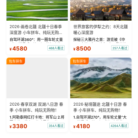
2026·画卷北疆 北疆十日春季
世界旅客的伊犁之约：8天北疆
深度游 小车拼车、纯玩无购
暖心深度游
物！
自驾环湖360°：用一圈车轮丈量
探秘三大雅丹之首：游览被《中
“大西洋最后一滴眼泪”的极致蔚
国国家地理》评选为“中国最美的
4580
8500
468人看过
257人看过
¥
¥
蓝。 赛湖旅拍：甄选多款风格服
三大雅丹”第一名的克拉玛依魔鬼
饰，9张精修美照，定格赛里木湖
城。 中国第一村：探访仅存的图
绝美瞬间。 赛湖坦克300跟车视
瓦人最大村落——禾木村，欣赏
包车拼车
包车拼车
频：专业摄影师...
晨雾与小木...
2026·春享双湖 双湖八日游 春
2026·秘境疆途 北疆十日游 春
季 小车拼车、纯玩无购物！
季 小车拼车、纯玩无购物！
1.阿勒泰网红打卡地：将军山 2.将
1.自驾环湖270°，用车轮丈量“大
军山落日缆车，体验雪都风光 3.
西洋最后一滴眼泪”的极致蔚蓝，
3380
4180
354人看过
4264人看过
¥
¥
将军山，夕阳派对，蹦迪party 4.
让雪山、花海与深邃湖水在转弯
自驾赛里木湖360°环湖 5.二进赛
间连成自由的画卷。 2.特别赠送
湖随心游，邂逅湖畔日出浪漫...
那拉提景区3公里内，落地窗三钻