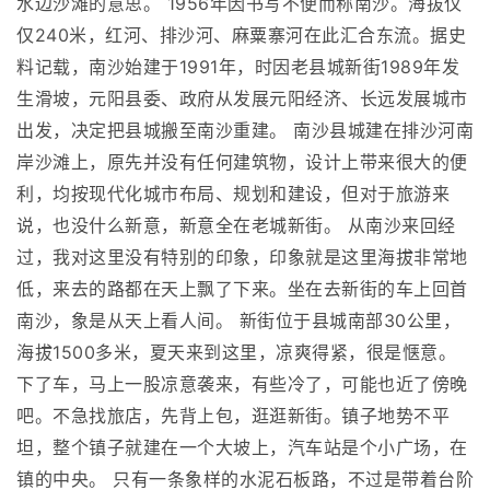
水边沙滩的意思。 1956年因书写不便而称南沙。海拔仅
仅240米，红河、排沙河、麻粟寨河在此汇合东流。据史
料记载，南沙始建于1991年，时因老县城新街1989年发
生滑坡，元阳县委、政府从发展元阳经济、长远发展城市
出发，决定把县城搬至南沙重建。 南沙县城建在排沙河南
岸沙滩上，原先并没有任何建筑物，设计上带来很大的便
利，均按现代化城市布局、规划和建设，但对于旅游来
说，也没什么新意，新意全在老城新街。 从南沙来回经
过，我对这里没有特别的印象，印象就是这里海拔非常地
低，来去的路都在天上飘了下来。坐在去新街的车上回首
南沙，象是从天上看人间。 新街位于县城南部30公里，
海拔1500多米，夏天来到这里，凉爽得紧，很是惬意。
下了车，马上一股凉意袭来，有些冷了，可能也近了傍晚
吧。不急找旅店，先背上包，逛逛新街。镇子地势不平
坦，整个镇子就建在一个大坡上，汽车站是个小广场，在
镇的中央。 只有一条象样的水泥石板路，不过是带着台阶