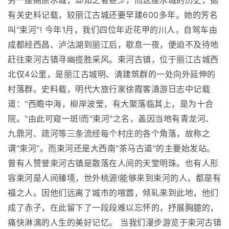
另一座高原水城，却知之者甚少，而这座水城的历史，据
有关史料记载，较丽江古城还要早建600多年。她的芳名
叫"束河"! 今年1月，我们四位年近花甲的川人，自驾车由
成都经西昌、泸沽湖到丽江后，歇息一夜，便迫不及待地
赶往束河古镇寻幽揽胜采风。束河古镇，位于丽江古城西
北仅4公里，是丽江古城明、清建筑群的一处向外延伸的
村落群。史料载，明代大旅行家徐霞客滇游日志中记载
道："西瞻中海，柳岸波莹，有大聚落临其上，是为十合
院。"由此可窥一斑!而"束河"之名，盖因当地有青龙河、
九鼎河、疏河等三条流经每个村庄的各个角落，故称之
谓"束河"。而束河还是大西南"茶马古道"的主要始发站。
曾有人赞誉束河古镇是散落在人间的天堂明珠。也有人形
容束河是人间臻境，世外桃源!能够来到束河的人，都是有
福之人。因他们远离了城市的喧嚣，倾轧来到此地，他们
成了赤子，在此留下了一段段难以忘怀的，抒展胸臆的，
痛快淋漓的人生的美好记忆。 当我们漫步游览于束河古镇