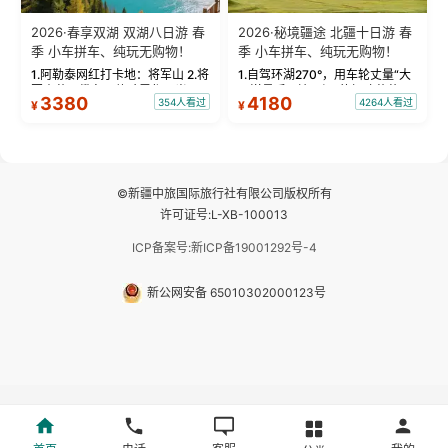
2026·春享双湖 双湖八日游 春
2026·秘境疆途 北疆十日游 春
季 小车拼车、纯玩无购物！
季 小车拼车、纯玩无购物！
1.阿勒泰网红打卡地：将军山 2.将
1.自驾环湖270°，用车轮丈量“大
军山落日缆车，体验雪都风光 3.
西洋最后一滴眼泪”的极致蔚蓝，
3380
4180
354人看过
4264人看过
¥
¥
将军山，夕阳派对，蹦迪party 4.
让雪山、花海与深邃湖水在转弯
自驾赛里木湖360°环湖 5.二进赛
间连成自由的画卷。 2.特别赠送
湖随心游，邂逅湖畔日出浪漫...
那拉提景区3公里内，落地窗三钻
民宿 3.那...
©新疆中旅国际旅行社有限公司版权所有
许可证号:L-XB-100013
ICP备案号:新ICP备19001292号-4
新公网安备 65010302000123号