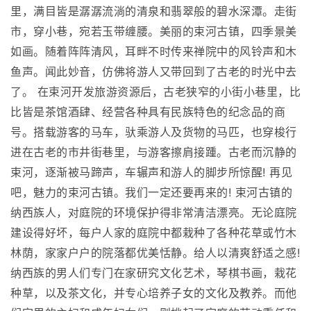
里，满目皆是潺潺流淌的清泉和翡翠般的碧水深潭。走街
市，穿小巷，宛若玉带缠腰。美丽的束河古镇，四季景美
如画。随着阵阵清风，耳畔不时传来禅院中的风铃声和木
鱼声。闻此妙音，仿佛将游人又带回到了古老的时光中去
了。 在束河开发旅游资源后，古老狭窄的小街小巷里，比
比皆是茶馆酒肆、经营各种具有民族特色的纪念品的商
号。搭载游客的马车，驮乘游人及货物的马匹，也穿梭行
进在古老的市井街巷里，与游客擦肩接踵。古老而沉静的
束河，逐渐被马蹄声，车辗声和游人的脚步所惊醒! 再见
吧，魅力的束河古镇。我们一定还要再来的! 束河古镇的
纳西族人，对庭院的环境保护得非常清洁漂亮。无论庭院
建设得好坏，每户人家的庭院中都栽种了各种花草或竹木
林荫，家家户户的院落都优美恬静。给人以清爽舒适之感!
纳西族的男人们专门在家研究文化艺术，琴棋书画，栽花
种草，以及茶文化，并专心培养子女的文化及教养。而他