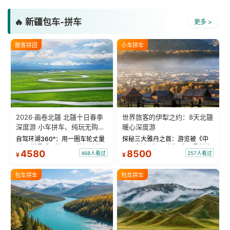
🔥 新疆包车-拼车
更多 >
散客拼团
小车拼车
2026·画卷北疆 北疆十日春季
世界旅客的伊犁之约：8天北疆
深度游 小车拼车、纯玩无购
暖心深度游
物！
自驾环湖360°：用一圈车轮丈量
探秘三大雅丹之首：游览被《中
“大西洋最后一滴眼泪”的极致蔚
国国家地理》评选为“中国最美的
4580
8500
468人看过
257人看过
¥
¥
蓝。 赛湖旅拍：甄选多款风格服
三大雅丹”第一名的克拉玛依魔鬼
饰，9张精修美照，定格赛里木湖
城。 中国第一村：探访仅存的图
绝美瞬间。 赛湖坦克300跟车视
瓦人最大村落——禾木村，欣赏
包车拼车
包车拼车
频：专业摄影师...
晨雾与小木...