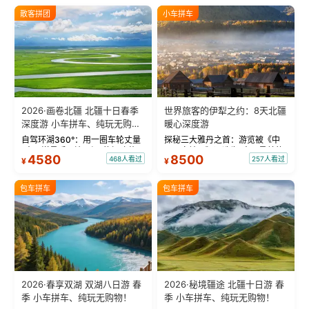
散客拼团
小车拼车
2026·画卷北疆 北疆十日春季
世界旅客的伊犁之约：8天北疆
深度游 小车拼车、纯玩无购
暖心深度游
物！
自驾环湖360°：用一圈车轮丈量
探秘三大雅丹之首：游览被《中
“大西洋最后一滴眼泪”的极致蔚
国国家地理》评选为“中国最美的
4580
8500
468人看过
257人看过
¥
¥
蓝。 赛湖旅拍：甄选多款风格服
三大雅丹”第一名的克拉玛依魔鬼
饰，9张精修美照，定格赛里木湖
城。 中国第一村：探访仅存的图
绝美瞬间。 赛湖坦克300跟车视
瓦人最大村落——禾木村，欣赏
包车拼车
包车拼车
频：专业摄影师...
晨雾与小木...
2026·春享双湖 双湖八日游 春
2026·秘境疆途 北疆十日游 春
季 小车拼车、纯玩无购物！
季 小车拼车、纯玩无购物！