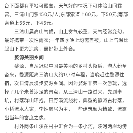
台下面都有平地可露营，天气好的情况下可体验山间露
营。三清山门票150元/人;东部索道上60元，下50元;南部
索道上55元，下45元。
三清山属高山气候，山上雾气较重，天气经常变幻，
最好携带一次性雨衣;一年四季晚上均需盖被，山上气温比
起山下更为凉爽，最好带上外套。
婺源美丽乡间
婺源，自从冠以中国最美丽的乡村头衔后，游人纷至
沓来，婺源距离三清山大约1小时车程，当晚赶往婺源住
宿，次日清晨漫步婺源乡间。因为婺源非第一次游玩，选
择了几个未曾涉足的景点，从三清山一路过来，先到李
坑，村落群山环抱，田野溪流绕村，典型的徽派古村落，
小桥流水人家，李姓聚居为主，一些建筑颇为精致，流露
出当年的富庶之像。
村外两条山溪在村中汇合为一条小河，溪河两岸均傍