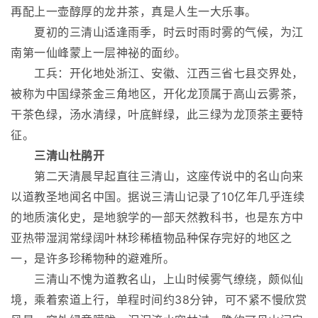
再配上一壶醇厚的龙井茶，真是人生一大乐事。
夏初的三清山适逢雨季，时云时雨时雾的气候，为江
南第一仙峰蒙上一层神祕的面纱。
工兵：开化地处浙江、安徽、江西三省七县交界处，
被称为中国绿茶金三角地区，开化龙顶属于高山云雾茶，
干茶色绿，汤水清绿，叶底鲜绿，此三绿为龙顶茶主要特
征。
三清山杜鹃开
第二天清晨早起直往三清山，这座传说中的名山向来
以道教圣地闻名中国。据说三清山记录了10亿年几乎连续
的地质演化史，是地貌学的一部天然教科书，也是东方中
亚热带湿润常绿阔叶林珍稀植物品种保存完好的地区之
一，是许多珍稀物种的避难所。
三清山不愧为道教名山，上山时候雾气缭绕，颇似仙
境，乘着索道上行，单程时间约38分钟，可不紧不慢欣赏