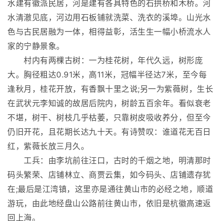
水建有徽派民居，河是建有各具特色的石拱桥和木桥。河
水清澈见底，河边用石板铺就洗菜、洗衣的溪埠。山光水
色与古民居融为一体，相得益彰，活生生一幅小桥流水人
家的宁静景象。
村内有两棵古树：一为桂花树，年代久远，树形庞
大。胸径粗达0.91米，高11米，冠幅半径达7米，至今每
逢秋月，桂花开放，有香飘十里之说;另一为紫薇树，生长
在武状元李知诚的故居后院内，树龄五百余年。看似衰老
不堪，树干、树枝几乎枯萎，只靠树皮吸收养分，但至今
仍旧开花，且花期长达九十天。有诗赞叹：谁道花无百日
红，紫薇长放三月久。
工兵：由李坑前往汪口，古时的千烟之地，明清那时
码头繁荣、店铺林立、商贾云集，如今码头、店铺遗存犹
在;最后是江湾镇，这里亦是通往黄山市的必经之地，顺道
游玩，由此地经盘山公路前往黄山市，依旧是杭徽高速返
回上海。