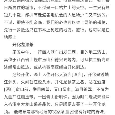
月沙丘到南极大陆绵延的冰壁。与这颗星球相比，我们每
日所居住的城市，不过是一口枯井上的天空。一生只有短
短几十载，能拥有走遍各地机会的人是稀少而又幸运的。
不过，即使不能亲临，我们的心也可以架上网络的翅膀，
先行一步抵达只在书本上见过的地方。旅行，也可以是在
地图上。
开化龙顶茶
周五中午，一行四人驾车出发江西，目的地三清山，
其位于江西省上饶市玉山和德兴县境内，可从杭金衢高速
途经常山抵达，或从杭徽高速经由开化到达。
途经开化，晚上入住开化大酒店[酒店]，开化是钱塘
江源头，久闻钱江源头水，开化龙顶茶之名，站在酒店
[酒店]窗口前，举目四望，青山绿水，满目苍翠，不愧为
九曲芹江旋玉带，一围青山衔明珠。因为时间缘故未能深
入吝溪乡大龙山采茶品茗，只是顺便去买了一些开化龙
顶。 最难忘是那顿地道的农家菜,当然也有好吃的野味，