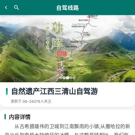
自驾线路
自然遗产江西三清山自驾游
更新于 06-24
276人关注
内容详情
从古希腊雄伟的卫城到江南飘雨的小镇;从撒哈拉的新