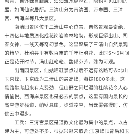
风景，窗外绿意朦胧，汩汩流水穿林过，隐约可见山间房
屋，如同仙家居所。三清山分为南清园、万寿园、三清
宫、西海岸等几大景区。
南清园景区位于三清山中心位置，自然景观最奇绝，
十四亿年地质演化成花岗岩峰林地貌，形成巨蟒出山、司
春女神、一线天等奇幻景色，这里聚集了三清山自然景观
的精华，杜鹃谷里有数百亩的千年杜鹃花，此时5～6月间
正是花开时节，满山红艳艳、馥郁芬芳，殊为可观。
出南园景区，仙姑晒鞋景点过后不远有岔路可去北山
玉京峰，玉京峰为三清山的最高峰，海拔1800多米，这
段路攀爬起来有点费劲，但山野之间烂漫的杜鹃花令人心
情愉悦。西海岸景区也是必去的景点，这里有国内最长的
高空游步栈道，峭壁悬崖，步道凌空，当云雾弥漫时，仿
佛云中漫步。
工兵：三清宫景区是道教文化最为集中的景点，以古
建为主，可游处不多，根据兴趣来取舍;玉京峰顶背后和玉