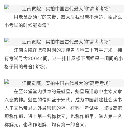
用老鼠胡须写的夹带，放大后我也看不清楚，搁那么
小考试的时候能看清?
江南贡院在鼎盛时期的规模曾占地三十万平方米，拥
有考试号舍20644间，这一排排屋檐下面都是一间间的小
格子间的号舍(考场)。
在至公堂堂内供奉的是魁星，魁星是道教中主宰文章
兴衰的神。魁星的信仰盛于宋代，成为中国封建社会读书
人于文昌帝君之外最崇信的神。在科举考试中，取得高第
即称作魁，进士第一名称状元，也称作魁甲，举人第一名
称解元，也称作魁解，均有第一的含义。