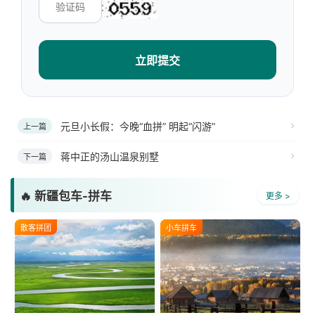
立即提交
元旦小长假：今晚“血拼” 明起“闪游”
上一篇
蒋中正的汤山温泉别墅
下一篇
🔥 新疆包车-拼车
更多 >
散客拼团
小车拼车