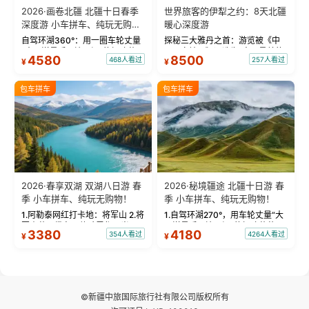
2026·画卷北疆 北疆十日春季
世界旅客的伊犁之约：8天北疆
深度游 小车拼车、纯玩无购
暖心深度游
物！
自驾环湖360°：用一圈车轮丈量
探秘三大雅丹之首：游览被《中
“大西洋最后一滴眼泪”的极致蔚
国国家地理》评选为“中国最美的
4580
8500
468人看过
257人看过
¥
¥
蓝。 赛湖旅拍：甄选多款风格服
三大雅丹”第一名的克拉玛依魔鬼
饰，9张精修美照，定格赛里木湖
城。 中国第一村：探访仅存的图
绝美瞬间。 赛湖坦克300跟车视
瓦人最大村落——禾木村，欣赏
包车拼车
包车拼车
频：专业摄影师...
晨雾与小木...
2026·春享双湖 双湖八日游 春
2026·秘境疆途 北疆十日游 春
季 小车拼车、纯玩无购物！
季 小车拼车、纯玩无购物！
1.阿勒泰网红打卡地：将军山 2.将
1.自驾环湖270°，用车轮丈量“大
军山落日缆车，体验雪都风光 3.
西洋最后一滴眼泪”的极致蔚蓝，
3380
4180
354人看过
4264人看过
¥
¥
将军山，夕阳派对，蹦迪party 4.
让雪山、花海与深邃湖水在转弯
自驾赛里木湖360°环湖 5.二进赛
间连成自由的画卷。 2.特别赠送
湖随心游，邂逅湖畔日出浪漫...
那拉提景区3公里内，落地窗三钻
民宿 3.那...
©新疆中旅国际旅行社有限公司版权所有