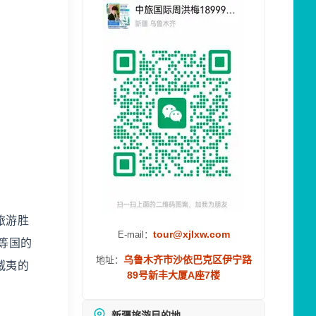
旅游胜
tour@xjlxw.com
E-mail：
等国的
乌鲁木齐市沙依巴克区伊宁路
地址：
威夷的
89号新丰大厦A座7楼
新疆旅游目的地