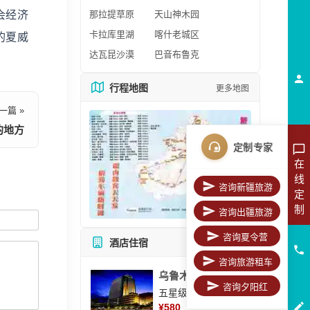
会经济
那拉提草原
天山神木园
卡拉库里湖
喀什老城区
的夏威
达瓦昆沙漠
巴音布鲁克
行程地图
更多地图
一篇 »
的地方
定制专家
在
线
咨询新疆旅游
定
制
咨询出疆旅游
咨询夏令营
酒店住宿
所有酒店
咨询旅游租车
乌鲁木齐美丽华大酒
咨询夕阳红
五星级酒店
¥
580