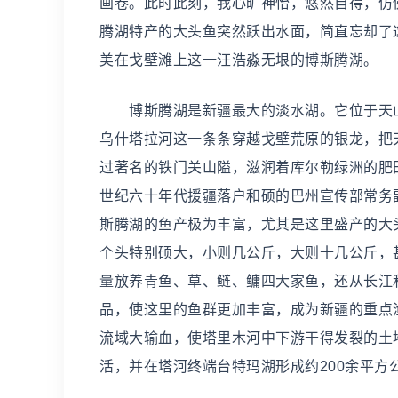
画卷。此时此刻，我心旷神怡，悠然自得，仿
腾湖特产的大头鱼突然跃出水面，简直忘却了这
美在戈壁滩上这一汪浩淼无垠的博斯腾湖。
博斯腾湖是新疆最大的淡水湖。它位于天山山
乌什塔拉河这一条条穿越戈壁荒原的银龙，把
过著名的铁门关山隘，滋润着库尔勒绿洲的肥
世纪六十年代援疆落户和硕的巴州宣传部常务
斯腾湖的鱼产极为丰富，尤其是这里盛产的大
个头特别硕大，小则几公斤，大则十几公斤，甚
量放养青鱼、草、鲢、鳙四大家鱼，还从长江
品，使这里的鱼群更加丰富，成为新疆的重点
流域大输血，使塔里木河中下游干得发裂的土
活，并在塔河终端台特玛湖形成约200余平方