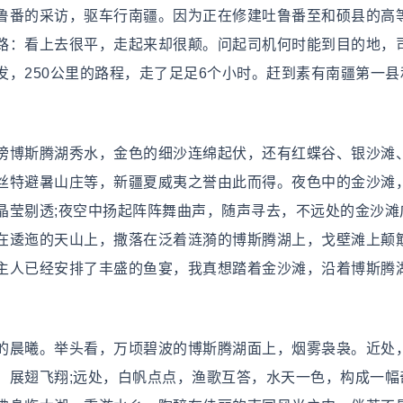
番的采访，驱车行南疆。因为正在修建吐鲁番至和硕县的高
路：看上去很平，走起来却很颠。问起司机何时能到目的地，
，250公里的路程，走了足足6个小时。赶到素有南疆第一县
博斯腾湖秀水，金色的细沙连绵起伏，还有红蝶谷、银沙滩
丝特避暑山庄等，新疆夏威夷之誉由此而得。夜色中的金沙滩
晶莹剔透;夜空中扬起阵阵舞曲声，随声寻去，不远处的金沙滩
在逶迤的天山上，撒落在泛着涟漪的博斯腾湖上，戈壁滩上颠
主人已经安排了丰盛的鱼宴，我真想踏着金沙滩，沿着博斯腾
晨曦。举头看，万顷碧波的博斯腾湖面上，烟雾袅袅。近处
，展翅飞翔;远处，白帆点点，渔歌互答，水天一色，构成一幅