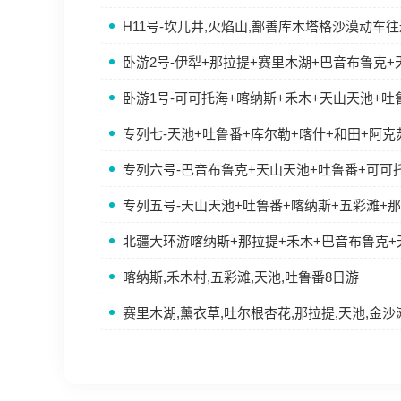
H11号-坎儿井,火焰山,鄯善库木塔格沙漠动车
卧游2号-伊犁+那拉提+赛里木湖+巴音布鲁克
卧游1号-可可托海+喀纳斯+禾木+天山天池+
专列七-天池+吐鲁番+库尔勒+喀什+和田+阿
专列六号-巴音布鲁克+天山天池+吐鲁番+可可
专列五号-天山天池+吐鲁番+喀纳斯+五彩滩+
北疆大环游喀纳斯+那拉提+禾木+巴音布鲁克+
喀纳斯,禾木村,五彩滩,天池,吐鲁番8日游
赛里木湖,薰衣草,吐尔根杏花,那拉提,天池,金沙