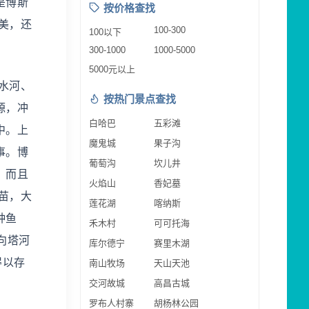
是博斯
按价格查找
美，还
100-300
100以下
300-1000
1000-5000
5000元以上
水河、
按热门景点查找
源，冲
白哈巴
五彩滩
中。上
魔鬼城
果子沟
事。博
葡萄沟
坎儿井
，而且
火焰山
香妃墓
苗，大
莲花湖
喀纳斯
种鱼
禾木村
可可托海
向塔河
库尔德宁
赛里木湖
得以存
南山牧场
天山天池
交河故城
高昌古城
罗布人村寨
胡杨林公园