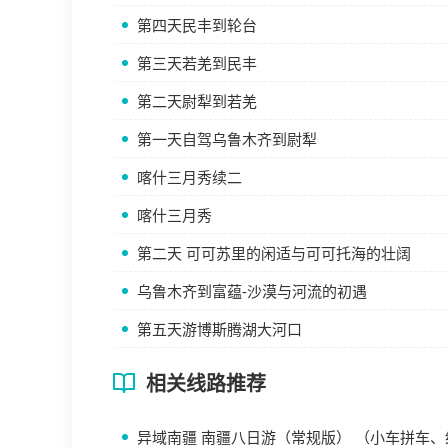
第四天民丰到轮台
第三天若羌到民丰
第二天尉犁到若羌
第一天自驾乌鲁木齐到尉犁
喀什三月秀续二
喀什三月秀
第二天 可可苏里的闲适与可可托海的壮阔
乌鲁木齐到富蕴-沙漠与河流的初遇
第五天游博斯腾湖大河口
相关线路推荐
异域南疆 南疆八日游（常规版） （小车拼车