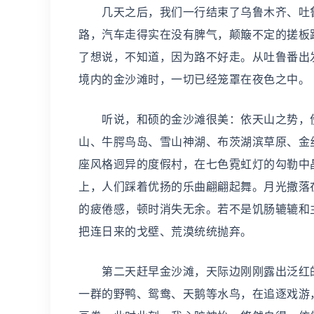
几天之后，我们一行结束了乌鲁木齐、吐鲁
路，汽车走得实在没有脾气，颠簸不定的搓板
了想说，不知道，因为路不好走。从吐鲁番出发
境内的金沙滩时，一切已经笼罩在夜色之中。
听说，和硕的金沙滩很美：依天山之势，傍
山、牛腭鸟岛、雪山神湖、布茨湖滨草原、金
座风格迥异的度假村，在七色霓虹灯的勾勒中
上，人们踩着优扬的乐曲翩翩起舞。月光撒落
的疲倦感，顿时消失无余。若不是饥肠辘辘和
把连日来的戈壁、荒漠统统抛弃。
第二天赶早金沙滩，天际边刚刚露出泛红的
一群的野鸭、鸳鸯、天鹅等水鸟，在追逐戏游