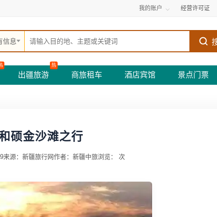
我的账户
经营许可证
有信息
热
热
出疆旅游
商旅租车
酒店宾馆
景点门票
和硕金沙滩之行
9
来源：新疆旅行网
作者：新疆中旅
浏览：
次