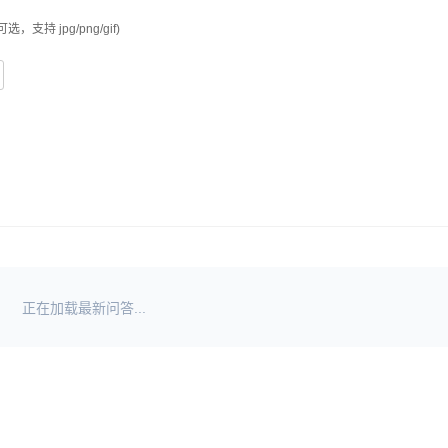
可选，支持 jpg/png/gif)
正在加载最新问答...