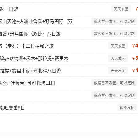
往返一日游
¥
天天发团
+天山天池+火洲吐鲁番+野马国际（双
散客暂不发团，可以定制
吐鲁番+野马国际（双卧）八日游
散客暂不发团，可以定制
克苏（专列）十二日探秘之旅
¥
天天发团
托海+喀纳斯+禾木+那拉提+赛里木
¥
天天发团
那拉提+赛里木湖+环北疆八日游
¥
天天发团
天池+吐鲁番+可可托海11日
散客暂不发团，可以定制
散客暂不发团，可以定制
滩,吐鲁番8日
暂不发团