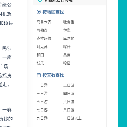
等级公
按地区查找
司机想
乌鲁木齐
吐鲁番
和硕县
阿勒泰
伊犁
克拉玛依
库尔勒
阿克苏
喀什
、鸣沙
和田
昌吉
，一座
博乐
哈密
广场
按天数查找
簸摇曳
湖走，
一日游
二日游
三日游
四日游
五日游
六日游
，一群
七日游
八日游
九日游
十日游以上
奇妙的