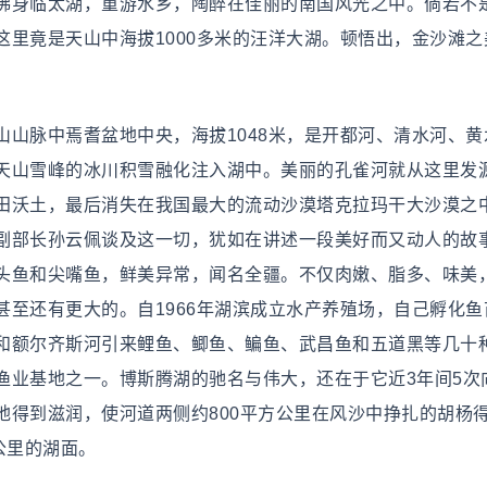
佛身临太湖，重游水乡，陶醉在佳丽的南国风光之中。倘若不
里竟是天山中海拔1000多米的汪洋大湖。顿悟出，金沙滩之
脉中焉耆盆地中央，海拔1048米，是开都河、清水河、黄
天山雪峰的冰川积雪融化注入湖中。美丽的孔雀河就从这里发
田沃土，最后消失在我国最大的流动沙漠塔克拉玛干大沙漠之
副部长孙云佩谈及这一切，犹如在讲述一段美好而又动人的故
头鱼和尖嘴鱼，鲜美异常，闻名全疆。不仅肉嫩、脂多、味美
至还有更大的。自1966年湖滨成立水产养殖场，自己孵化鱼
和额尔齐斯河引来鲤鱼、鲫鱼、鳊鱼、武昌鱼和五道黑等几十
渔业基地之一。博斯腾湖的驰名与伟大，还在于它近3年间5次
地得到滋润，使河道两侧约800平方公里在风沙中挣扎的胡杨
公里的湖面。