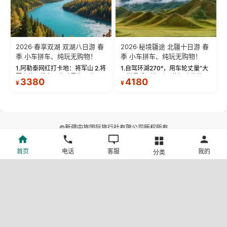
2026·春享双湖 双湖八日游 春
2026·秘境疆途 北疆十日游 春
季 小车拼车、纯玩无购物！
季 小车拼车、纯玩无购物！
1.阿勒泰网红打卡地：将军山 2.将
1.自驾环湖270°，用车轮丈量“大
军山落日缆车，体验雪都风光 3.
西洋最后一滴眼泪”的极致蔚蓝，
3380
4180
¥
¥
将军山，夕阳派对，蹦迪party 4.
让雪山、花海与深邃湖水在转弯
自驾赛里木湖360°环湖 5.二进赛
间连成自由的画卷。 2.特别赠送
湖随心游，邂逅湖畔日出浪漫...
那拉提景区3公里内，落地窗三钻
民宿 3.那...
©新疆中旅国际旅行社有限公司版权所有
许可证号:L-XB-100013
首页
电话
客服
我的
分类
ICP备案号:新ICP备19001292号-4
新公网安备 65010302000123号