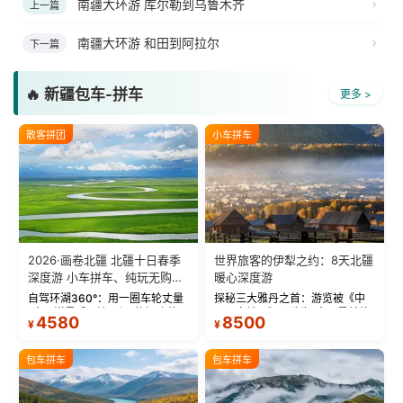
南疆大环游 库尔勒到乌鲁木齐
上一篇
南疆大环游 和田到阿拉尔
下一篇
🔥 新疆包车-拼车
更多 >
散客拼团
小车拼车
2026·画卷北疆 北疆十日春季
世界旅客的伊犁之约：8天北疆
深度游 小车拼车、纯玩无购
暖心深度游
物！
自驾环湖360°：用一圈车轮丈量
探秘三大雅丹之首：游览被《中
“大西洋最后一滴眼泪”的极致蔚
国国家地理》评选为“中国最美的
4580
8500
¥
¥
蓝。 赛湖旅拍：甄选多款风格服
三大雅丹”第一名的克拉玛依魔鬼
饰，9张精修美照，定格赛里木湖
城。 中国第一村：探访仅存的图
绝美瞬间。 赛湖坦克300跟车视
瓦人最大村落——禾木村，欣赏
包车拼车
包车拼车
频：专业摄影师...
晨雾与小木...