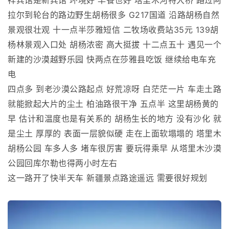
祥宾馆是新宾馆 环境好 早餐也好 塔里木河特大桥 路过阿
拉尔到轮台的路边野生胡杨很多 G217国道 沿路胡杨自然
景观很壮观 十一点半莎雅短信 二牧场收费站35元 139胡
杨林景观入口处 胡杨浓密 高大挺拔 十二点五十 遇见一个
新建的沙漠越野乐园 快两点在莎雅县吃饭 继续给电车充
电
四点多 到老沙漠公路起点 好荒凉呀 白茫茫一片 车走土路
就能掀起大片的尘土 柏油路很干净 五点半 这里胡杨黄的
早 估计和温度也是有关系的 胡杨生长的地方 没有沙化 就
是尘土 厚厚的 表面一层貌似硬 走在上面软塌塌的 塔里木
胡杨公园 车多人多 堵车很厉害 要玩得乘早 从塔里木沙漠
公园回库尔勒也得两小时左右
这一路开了快半天车 新疆景点路途遥远 需要很好规划