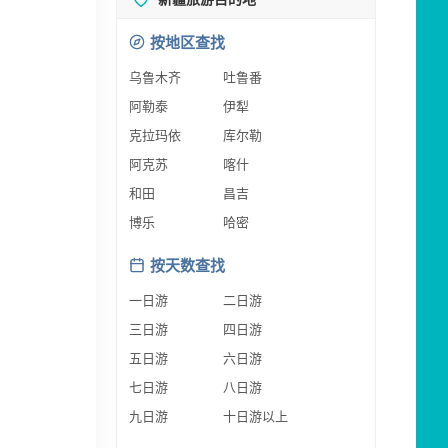
按地区查找
乌鲁木齐
吐鲁番
阿勒泰
伊犁
克拉玛依
库尔勒
阿克苏
喀什
和田
昌吉
博乐
哈密
按天数查找
一日游
二日游
三日游
四日游
五日游
六日游
七日游
八日游
九日游
十日游以上