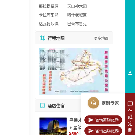
那拉提草原
天山神木园
卡拉库里湖
喀什老城区
达瓦昆沙漠
巴音布鲁克
行程地图
更多地图
定制专家
酒店住宿
所有酒店
在
线
乌鲁木齐美丽华大酒
咨询新疆旅游
定
五星级酒店
制
咨询出疆旅游
¥
580