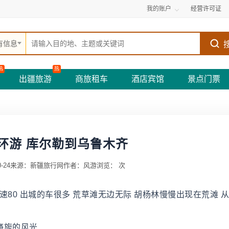
我的账户
经营许可证
有信息
热
热
出疆旅游
商旅租车
酒店宾馆
景点门票
环游 库尔勒到乌鲁木齐
-24
来源：新疆旅行网
作者：风游
浏览：
次
80 出城的车很多 荒草滩无边无际 胡杨林慢慢出现在荒滩 
旖旎的风光