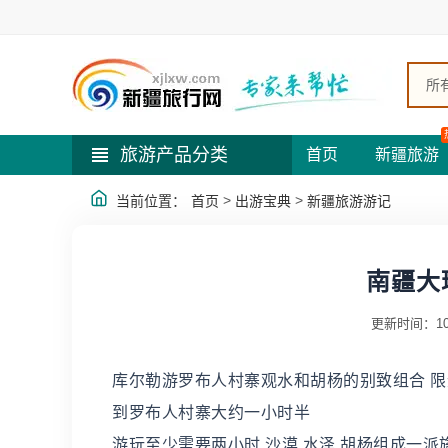
所
旅游产品分类
首页
新疆旅游
>
>
当前位置：
首页
出游宝典
新疆旅游游记
南疆大
更新时间：10
库尔勒游罗布人村寨观水和胡杨的别致组合 限速
到罗布人村寨大约一小时半
游玩至少需要两小时 沙漠 水泽 胡杨组成一派