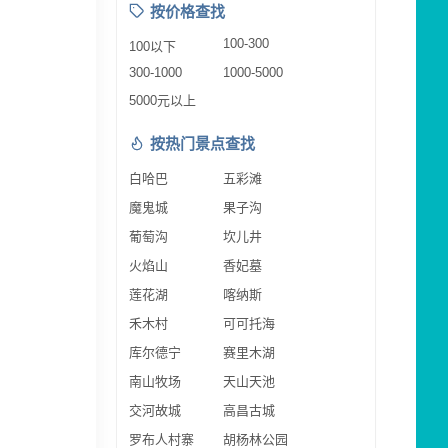
按价格查找
100-300
100以下
300-1000
1000-5000
5000元以上
按热门景点查找
白哈巴
五彩滩
魔鬼城
果子沟
葡萄沟
坎儿井
火焰山
香妃墓
莲花湖
喀纳斯
禾木村
可可托海
库尔德宁
赛里木湖
南山牧场
天山天池
交河故城
高昌古城
罗布人村寨
胡杨林公园