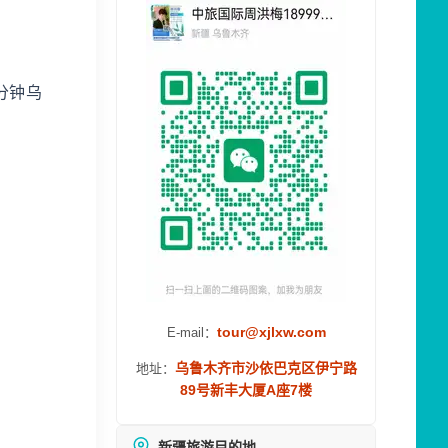
五分钟乌
tour@xjlxw.com
E-mail：
乌鲁木齐市沙依巴克区伊宁路
地址：
89号新丰大厦A座7楼
新疆旅游目的地