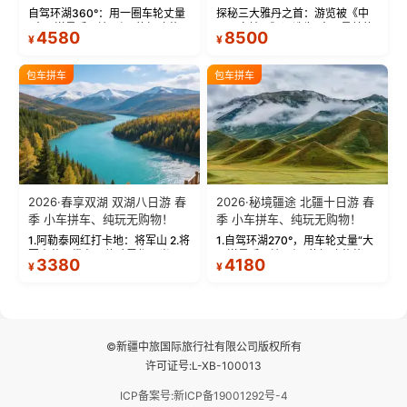
物！
自驾环湖360°：用一圈车轮丈量
探秘三大雅丹之首：游览被《中
“大西洋最后一滴眼泪”的极致蔚
国国家地理》评选为“中国最美的
4580
8500
¥
¥
蓝。 赛湖旅拍：甄选多款风格服
三大雅丹”第一名的克拉玛依魔鬼
饰，9张精修美照，定格赛里木湖
城。 中国第一村：探访仅存的图
绝美瞬间。 赛湖坦克300跟车视
瓦人最大村落——禾木村，欣赏
包车拼车
包车拼车
频：专业摄影师...
晨雾与小木...
2026·春享双湖 双湖八日游 春
2026·秘境疆途 北疆十日游 春
季 小车拼车、纯玩无购物！
季 小车拼车、纯玩无购物！
1.阿勒泰网红打卡地：将军山 2.将
1.自驾环湖270°，用车轮丈量“大
军山落日缆车，体验雪都风光 3.
西洋最后一滴眼泪”的极致蔚蓝，
3380
4180
¥
¥
将军山，夕阳派对，蹦迪party 4.
让雪山、花海与深邃湖水在转弯
自驾赛里木湖360°环湖 5.二进赛
间连成自由的画卷。 2.特别赠送
湖随心游，邂逅湖畔日出浪漫...
那拉提景区3公里内，落地窗三钻
民宿 3.那...
©新疆中旅国际旅行社有限公司版权所有
许可证号:L-XB-100013
ICP备案号:新ICP备19001292号-4