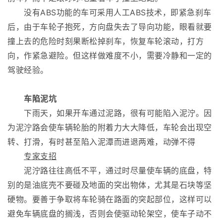
没有ABS功能的车可采用人工ABS技术，即紧急刹车
后，由于车轮子抱死，方向盘失去了导向功能，眼看就要
撞上去的危险时刻果断松掉刹车，恢复车轮滚动，打方
向，作紧急避险。但这样做难度不小，需要冷静和一定的
驾驶经验。
车陷泥坑
下雨天，如果开车通过泥路，很有可能陷入泥泞。因
为泥泞路会使车辆轮胎的附着力大大降低，车轮会出现空
转、打滑，有时甚至陷入泥潭而进退两难，动弹不得
专家支招
泥泞路往往高低不平，通过时尽量使车辆的底盘，特
别的是油底壳不要碰及地面的突出物体，尤其是石块等坚
硬物。要善于争取将车轮骑在路面的突起部位，这样可以
避免车辆底盘的搁浅，否则会使驱动轮架空，使车子动不