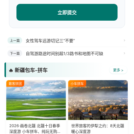
立即提交
女性驾车远游切记三“不要”
上一篇
自驾游路途时间别超1/3路书和地图不可缺
下一篇
🔥 新疆包车-拼车
更多 >
散客拼团
小车拼车
2026·画卷北疆 北疆十日春季
世界旅客的伊犁之约：8天北疆
深度游 小车拼车、纯玩无购
暖心深度游