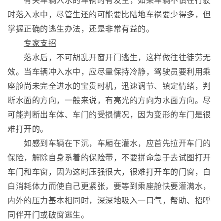
有关车辆入水的车祸时有发生，如果车辆不慎在行驶
时落入水中，尽管生还的可能要比陆地车祸要少得多，但
掌握正确的逃生办法，还是非常有益的。
专家支招
落水后，不可胡乱开窗开门逃生，这样做往往徒劳无
效。当车辆冲入水中，应尽量保持冷静，驾驶员要利用乘
座舱尚未完全进水的宝贵时机，迅速调节、镇定情绪，判
断水面的方向，一般来说，有亮光的方向为水面方向。尽
可能判断出车体、车门的受损情况，因为变形的车门是很
难打开的。
如感到车辆在下沉，车厢在灌水，应首先拉开车门的
保险，解除自身系着的保险带，不要拼命急于去试图打开
车门和车窗，因为这时压强很大，很难打开车的门窗，白
白消耗体力而使自己更紧张，要等到乘座舱快要灌满水，
内外的压力基本相同时，深深地吸入一口气，帮助、招呼
同伴开门或破窗逃生。