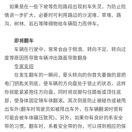
如果是在一些下坡等危险路段出现刹车失灵，为防止险
情进一步扩大，必要时可利用路边的沙泥堆、草堆、路
沟、树林、岩石等障碍物给车辆阻力而停车。
即将翻车
车辆在行驶中，常常会由于侧滑、转向不足、转向过
度等原因而导致车辆冲出路面导致翻身
专家支招
在发生翻车的一瞬间，晕头转向的你首先要做的是把
电门钥匙关到底，使车辆的方向盘处于锁止的状态，这样
你就能紧紧抱住方向盘，同时将双脚勾住踏板或顶住底
部，使身体固定随车体翻滚。其次则是防止被碰伤或被甩
出车外(翻车时驾驶员如被甩出车外，在车辆翻滚时很有
可能会被车体碾压致死)。另外，如果你有良好的系安全
带的习惯，翻车时，系着安全带的你，可以得到相应的保