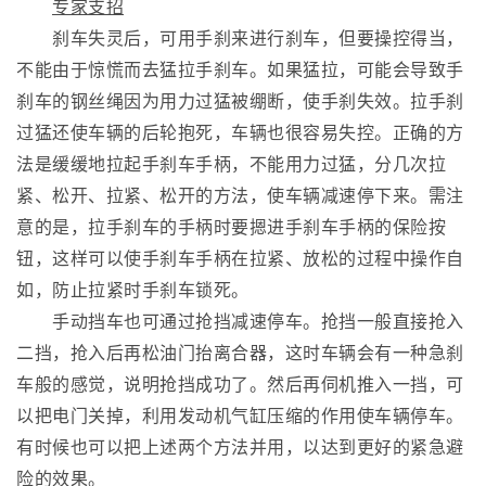
专家支招
刹车失灵后，可用手刹来进行刹车，但要操控得当，
不能由于惊慌而去猛拉手刹车。如果猛拉，可能会导致手
刹车的钢丝绳因为用力过猛被绷断，使手刹失效。拉手刹
过猛还使车辆的后轮抱死，车辆也很容易失控。正确的方
法是缓缓地拉起手刹车手柄，不能用力过猛，分几次拉
紧、松开、拉紧、松开的方法，使车辆减速停下来。需注
意的是，拉手刹车的手柄时要摁进手刹车手柄的保险按
钮，这样可以使手刹车手柄在拉紧、放松的过程中操作自
如，防止拉紧时手刹车锁死。
手动挡车也可通过抢挡减速停车。抢挡一般直接抢入
二挡，抢入后再松油门抬离合器，这时车辆会有一种急刹
车般的感觉，说明抢挡成功了。然后再伺机推入一挡，可
以把电门关掉，利用发动机气缸压缩的作用使车辆停车。
有时候也可以把上述两个方法并用，以达到更好的紧急避
险的效果。