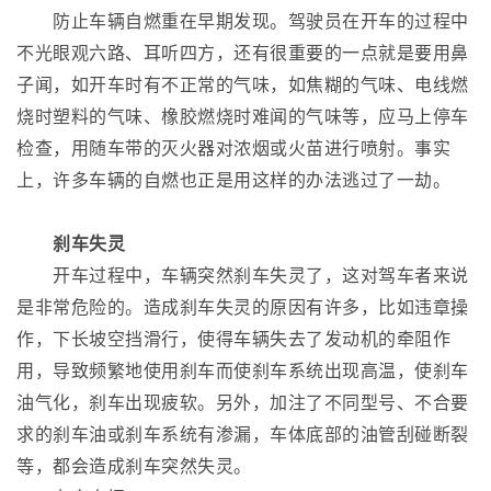
防止车辆自燃重在早期发现。驾驶员在开车的过程中
不光眼观六路、耳听四方，还有很重要的一点就是要用鼻
子闻，如开车时有不正常的气味，如焦糊的气味、电线燃
烧时塑料的气味、橡胶燃烧时难闻的气味等，应马上停车
检查，用随车带的灭火器对浓烟或火苗进行喷射。事实
上，许多车辆的自燃也正是用这样的办法逃过了一劫。
刹车失灵
开车过程中，车辆突然刹车失灵了，这对驾车者来说
是非常危险的。造成刹车失灵的原因有许多，比如违章操
作，下长坡空挡滑行，使得车辆失去了发动机的牵阻作
用，导致频繁地使用刹车而使刹车系统出现高温，使刹车
油气化，刹车出现疲软。另外，加注了不同型号、不合要
求的刹车油或刹车系统有渗漏，车体底部的油管刮碰断裂
等，都会造成刹车突然失灵。