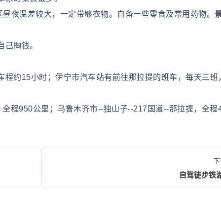
山区昼夜温差较大，一定带够衣物。自备一些零食及常用药物。
自己掏钱。
车程约15小时；伊宁市汽车站有前往那拉提的班车，每天三班
，全程950公里；乌鲁木齐市--独山子--217国道--那拉提，全程4
下
自驾徒步铁