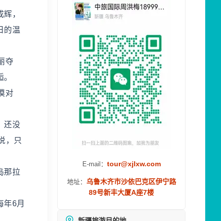
成辉，
日的温
丽夺
逅。
漠对
，还没
说，只
tour@xjlxw.com
E-mail：
岛那拉
乌鲁木齐市沙依巴克区伊宁路
地址：
89号新丰大厦A座7楼
每年6月
新疆旅游目的地