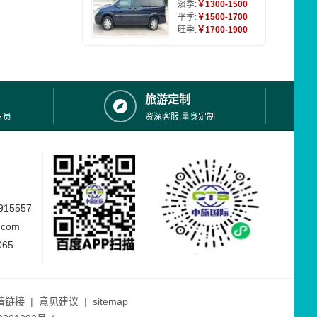
淡季:
￥1300-1500
平季:
￥1500-1700
旺季:
￥1700-1900
旅游定制
专员
资深客服,量身定制
15557
.com
065
情链接
|
意见建议
|
sitemap