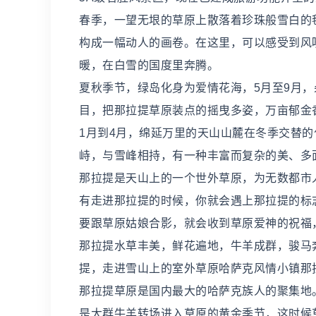
春季，一望无垠的草原上散落着珍珠般雪白的
构成一幅动人的画卷。在这里，可以感受到风
暖，在白雪的国度里奔腾。
夏秋季节，绿岛化身为爱情花海，5月至9月
目，把那拉提草原装点的摇曳多姿，万亩郁金
1月到4月，绵延万里的天山山麓在冬季交替
峙，与雪峰相持，有一种丰富而复杂的美、多
那拉提是天山上的一个世外草原，为无数都市
有走进那拉提的时候，你就会遇上那拉提的标
要跟草原姑娘合影，就会收到草原爱神的祝福
那拉提水草丰美，鲜花遍地，牛羊成群，骏马
提，走进雪山上的室外草原哈萨克风情小镇那
那拉提草原是国内最大的哈萨克族人的聚集地
是大群牛羊转场进入草原的黄金季节，这时候