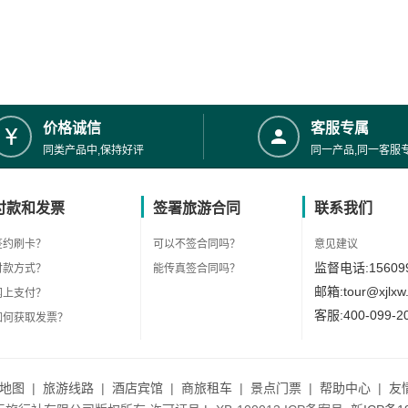
价格诚信
客服专属
同类产品中,保持好评
同一产品,同一客服
付款和发票
签署旅游合同
联系我们
签约刷卡？
可以不签合同吗？
意见建议
监督电话:156099
付款方式？
能传真签合同吗？
邮箱:tour@xjlxw
网上支付？
客服:400-099-2
如何获取发票？
地图
|
旅游线路
|
酒店宾馆
|
商旅租车
|
景点门票
|
帮助中心
|
友