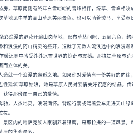
毡房，草原南侧有终年白雪皑皑的雪峰相伴，绿草、雪峰相映
吹草地见牛羊的高山草原美丽景色。也可以骑着骏马，享受春
，朵彩烂漫的野花开遍山岗草地，密布草丛间隙，五颜六色，绚
香和浪漫的阿山精灵的盛开，造就了无数人流浪途中的浪漫邂
的乍暖还寒中感受莽莽冰雪世界的惊奇与震撼。那拉提草原与荒
面而立体的美。
人造就一个浪漫的邂逅之地。如果你对爱情有一份美好的向往
志性建筑'草原姑娘，她是草原人民对爱情美好祝愿的结晶。传
，获得那份属于自己的爱情。
奔驰，人杰地灵，浪漫满怀。背起行囊或驾着爱车走进天山绿
拉提。
。景区内的哈萨克族人家驯养着猎鹰，是那拉提的一道风景。
草原的集会最多。