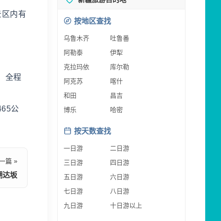
景区内有
按地区查找
乌鲁木齐
吐鲁番
阿勒泰
伊犁
克拉玛依
库尔勒
，全程
阿克苏
喀什
和田
昌吉
65公
博乐
哈密
按天数查找
一日游
二日游
一篇 »
三日游
四日游
湖达坂
五日游
六日游
七日游
八日游
九日游
十日游以上