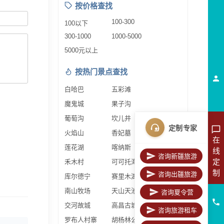
按价格查找
100-300
100以下
300-1000
1000-5000
5000元以上
按热门景点查找
白哈巴
五彩滩
魔鬼城
果子沟
葡萄沟
坎儿井
定制专家
火焰山
香妃墓
在
莲花湖
喀纳斯
线
咨询新疆旅游
定
禾木村
可可托海
制
咨询出疆旅游
库尔德宁
赛里木湖
南山牧场
天山天池
咨询夏令营
交河故城
高昌古城
咨询旅游租车
罗布人村寨
胡杨林公园