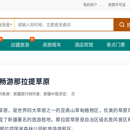
我的账户
经营许可证
有信息
热
热
出疆旅游
商旅租车
酒店宾馆
景点门票
畅游那拉提草原
0
来源：新疆旅行网
作者：新疆中旅
浏览：
次
草原，是世界四大草原之一的亚高山草甸植物区，优美的草原
成了新疆著名的旅游胜地。那拉提草原是自治区级名胜风景区
的那拉提国家森林公园和旅游度假区。