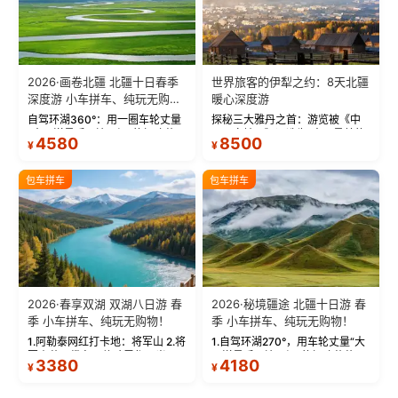
2026·画卷北疆 北疆十日春季
世界旅客的伊犁之约：8天北疆
深度游 小车拼车、纯玩无购
暖心深度游
物！
自驾环湖360°：用一圈车轮丈量
探秘三大雅丹之首：游览被《中
“大西洋最后一滴眼泪”的极致蔚
国国家地理》评选为“中国最美的
4580
8500
¥
¥
蓝。 赛湖旅拍：甄选多款风格服
三大雅丹”第一名的克拉玛依魔鬼
饰，9张精修美照，定格赛里木湖
城。 中国第一村：探访仅存的图
绝美瞬间。 赛湖坦克300跟车视
瓦人最大村落——禾木村，欣赏
包车拼车
包车拼车
频：专业摄影师...
晨雾与小木...
2026·春享双湖 双湖八日游 春
2026·秘境疆途 北疆十日游 春
季 小车拼车、纯玩无购物！
季 小车拼车、纯玩无购物！
1.阿勒泰网红打卡地：将军山 2.将
1.自驾环湖270°，用车轮丈量“大
军山落日缆车，体验雪都风光 3.
西洋最后一滴眼泪”的极致蔚蓝，
3380
4180
¥
¥
将军山，夕阳派对，蹦迪party 4.
让雪山、花海与深邃湖水在转弯
自驾赛里木湖360°环湖 5.二进赛
间连成自由的画卷。 2.特别赠送