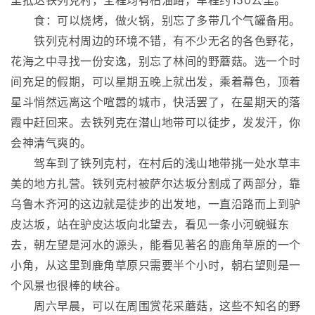
里抵达铁列克村，全程均有柏油路，车程约150公里。
食：可以烧烤，做火锅，别忘了多带几个气罐备用。
铁列克村周边的环境不错，有不少无名的各色野花，
花海之中寻找一份安逸，别忘了林间的野蘑菇。选一个时
间充足的假期，可以星期五晚上就出发，乘着幕色，顶着
星斗悄然远离这个喧嚣的城市，快活罢了，在星期天的落
霞中赶回来。去铁列克在潜山地带可以徒步，发发汗，你
会神清气爽的。
驾车到了铁列克村，在村后的浅山地带挑一处水草丰
美的地方扎营。铁列克村被萨尔达坂分割成了两部分，靠
乌鲁木齐河的这边就是徒步的出发地，一直沿路而上到驴
皮达坂，站在驴皮达坂向北望去，看见一条小河蜿蜒东
去，朝左望是河水的源头，能看见著名的鹿角草原的一个
小角，从这里到鹿角草原只需要半个小时，朝右望则是一
个风景也很棒的峡谷。
周六早晨，可以在周围赏花采蘑菇，这些不知名的野