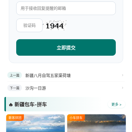
立即提交
新疆八月自驾五家渠荷塘
上一篇
沙沟一日游
下一篇
🔥 新疆包车-拼车
更多 >
散客拼团
小车拼车