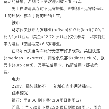
宽泛的征象，否则会不受欢迎和被人看不起。
男士在进清真寺时不克穿短裤，密斯则不克穿膝盖以
上的短裙和露着手臂的短袖上衣。
钱币
马尔代夫钱币为罗非亚(rufiyaa)和卢比(larri)(100卢
比为1罗非亚)。1美金=12.72 罗非亚(仅供参考，以事前汇
率为准)。1德国马克=6.5罗非亚。
在马尔代夫自驾车旅行无需带好多现款。美国快递
(american express)、用餐俱乐部卡(diners club)、欧
元卡(euro card)、万事达信用卡、维萨信用卡都被承
载。
电力
220v，插头规格不一，能够自备多用途插头。
任务韶光
银行：早8:00 到下昼1:30(周日到周四)
淫乱 ：早7:30到下昼2:30(周日到周四)周五、周六