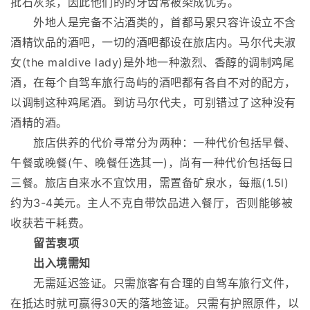
批石灰浆，因此他们的的牙齿常被染成优劣。
外地人是完备不沾酒类的，首都马累只容许设立不含
酒精饮品的酒吧，一切的酒吧都设在旅店内。马尔代夫淑
女(the maldive lady)是外地一种激烈、香醇的调制鸡尾
酒，在每个自驾车旅行岛屿的酒吧都有各自不对的配方，
以调制这种鸡尾酒。到访马尔代夫，可别错过了这种没有
酒精的酒。
旅店供养的代价寻常分为两种：一种代价包括早餐、
午餐或晚餐(午、晚餐任选其一)，尚有一种代价包括每日
三餐。旅店自来水不宜饮用，需置备矿泉水，每瓶(1.5l)
约为3-4美元。主人不克自带饮品进入餐厅，否则能够被
收获若干耗费。
留苦衷项
出入境需知
无需延迟签证。只需旅客有合理的自驾车旅行文件，
在抵达时就可赢得30天的落地签证。只需有护照原件，以