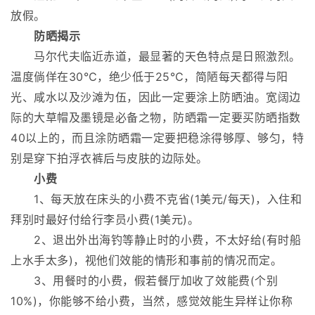
放假。
防晒揭示
马尔代夫临近赤道，最显著的天色特点是日照激烈。
温度倘佯在30℃，绝少低于25℃，简陋每天都得与阳
光、咸水以及沙滩为伍，因此一定要涂上防晒油。宽阔边
际的大草帽及墨镜是必备之物，防晒霜一定要买防晒指数
40以上的，而且涂防晒霜一定要把稳涂得够厚、够匀，特
别是穿下拍浮衣裤后与皮肤的边际处。
小费
1、每天放在床头的小费不克省(1美元/每天)，入住和
拜别时最好付给行李员小费(1美元)。
2、退出外出海钓等静止时的小费，不太好给(有时船
上水手太多)，视他们效能的情形和事前的情况而定。
3、用餐时的小费，假若餐厅加收了效能费(个别
10%)，你能够不给小费，当然，感觉效能生异样让你称