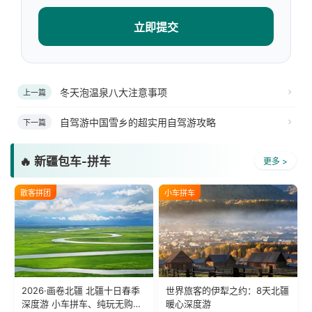
立即提交
冬天泡温泉八大注意事项
上一篇
自驾游中国雪乡的超实用自驾游攻略
下一篇
🔥 新疆包车-拼车
更多 >
散客拼团
小车拼车
2026·画卷北疆 北疆十日春季
世界旅客的伊犁之约：8天北疆
深度游 小车拼车、纯玩无购
暖心深度游