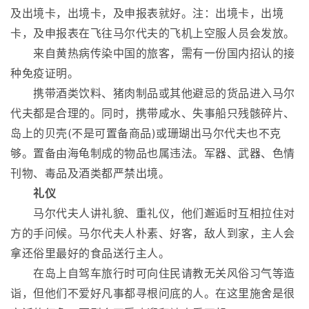
及出境卡，出境卡，及申报表就好。注：出境卡，出境
卡，及申报表在飞往马尔代夫的飞机上空服人员会发放。
来自黄热病传染中国的旅客，需有一份国内招认的接
种免疫证明。
携带酒类饮料、猪肉制品或其他避忌的货品进入马尔
代夫都是合理的。同时，携带咸水、失事船只残骸碎片、
岛上的贝壳(不是可置备商品)或珊瑚出马尔代夫也不克
够。置备由海龟制成的物品也属违法。军器、武器、色情
刊物、毒品及酒类都严禁出境。
礼仪
马尔代夫人讲礼貌、重礼仪，他们邂逅时互相拉住对
方的手问候。马尔代夫人朴素、好客，敌人到家，主人会
拿还俗里最好的食品送行主人。
在岛上自驾车旅行时可向住民请教无关风俗习气等造
诣，但他们不爱好凡事都寻根问底的人。在这里施舍是很