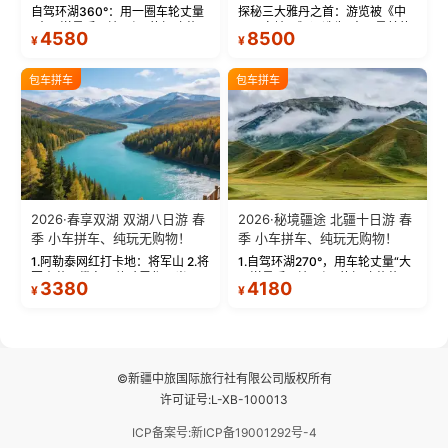
物！
自驾环湖360°：用一圈车轮丈量
探秘三大雅丹之首：游览被《中
“大西洋最后一滴眼泪”的极致蔚
国国家地理》评选为“中国最美的
4580
8500
¥
¥
蓝。 赛湖旅拍：甄选多款风格服
三大雅丹”第一名的克拉玛依魔鬼
饰，9张精修美照，定格赛里木湖
城。 中国第一村：探访仅存的图
绝美瞬间。 赛湖坦克300跟车视
瓦人最大村落——禾木村，欣赏
包车拼车
包车拼车
频：专业摄影师...
晨雾与小木...
2026·春享双湖 双湖八日游 春
2026·秘境疆途 北疆十日游 春
季 小车拼车、纯玩无购物！
季 小车拼车、纯玩无购物！
1.阿勒泰网红打卡地：将军山 2.将
1.自驾环湖270°，用车轮丈量“大
军山落日缆车，体验雪都风光 3.
西洋最后一滴眼泪”的极致蔚蓝，
3380
4180
¥
¥
将军山，夕阳派对，蹦迪party 4.
让雪山、花海与深邃湖水在转弯
自驾赛里木湖360°环湖 5.二进赛
间连成自由的画卷。 2.特别赠送
湖随心游，邂逅湖畔日出浪漫...
那拉提景区3公里内，落地窗三钻
民宿 3.那...
©新疆中旅国际旅行社有限公司版权所有
许可证号:L-XB-100013
ICP备案号:新ICP备19001292号-4