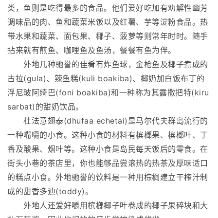
类，鱼则是吃得最多的食品。他们爱好吃加有劝解性幽芳
调味品的肉、鱼和蔬菜米饭以及红薯、芋等淀粉食品。热
带水果和蔬菜、面包果、椰子、菠萝等则常年时时。随手
拈来就有煎鱼、咖哩鱼及鱼汤，餐餐有鱼为伴。
外地几种驰誉的佳肴有炸鱼球，金枪鱼及椰子煮成的
古拉(gula)、辣鱼糕(kuli boakiba)、椰奶加白饭布丁的
浮尼玻阿绮巴(foni boakiba)和一种称为其露撒把特(kiru
sarbat)的甜奶饮品。
杜法意翅泰(dhufaa echetai)是马尔代夫群岛流行的
一种嘴嚼的小食。这种小食的材料有槟榔果、槟榔叶、丁
香及酸果、烟叶等。这种小食是岛民每天饭后的零食。在
街头小巷的茶店里，你也能够品尝滚热的热茶及厚味适口
的糕点小食。外地驰誉的饮料是一种用棕榈建立干榨汁制
成的甜香多迪(toddy)。
外地人还爱好嚼用槟榔椰子叶卷成的椰子果碎块和大