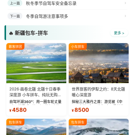
秋冬季节自驾车安全备忘录
上一篇
冬季自驾游注意事项多
下一篇
🔥 新疆包车-拼车
更多 >
散客拼团
小车拼车
2026·画卷北疆 北疆十日春季
世界旅客的伊犁之约：8天北疆
深度游 小车拼车、纯玩无购
暖心深度游
物！
自驾环湖360°：用一圈车轮丈量
探秘三大雅丹之首：游览被《中
“大西洋最后一滴眼泪”的极致蔚
国国家地理》评选为“中国最美的
4580
8500
¥
¥
蓝。 赛湖旅拍：甄选多款风格服
三大雅丹”第一名的克拉玛依魔鬼
饰，9张精修美照，定格赛里木湖
城。 中国第一村：探访仅存的图
绝美瞬间。 赛湖坦克300跟车视
瓦人最大村落——禾木村，欣赏
包车拼车
包车拼车
频：专业摄影师...
晨雾与小木...