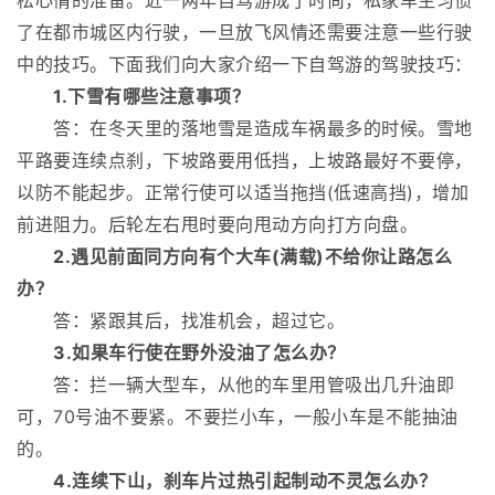
松心情的准备。近一两年自驾游成了时尚，私家车主习惯
了在都市城区内行驶，一旦放飞风情还需要注意一些行驶
中的技巧。下面我们向大家介绍一下自驾游的驾驶技巧：
1.下雪有哪些注意事项？
答：在冬天里的落地雪是造成车祸最多的时候。雪地
平路要连续点刹，下坡路要用低挡，上坡路最好不要停，
以防不能起步。正常行使可以适当拖挡(低速高挡)，增加
前进阻力。后轮左右甩时要向甩动方向打方向盘。
2.遇见前面同方向有个大车(满载)不给你让路怎么
办？
答：紧跟其后，找准机会，超过它。
3.如果车行使在野外没油了怎么办？
答：拦一辆大型车，从他的车里用管吸出几升油即
可，70号油不要紧。不要拦小车，一般小车是不能抽油
的。
4.连续下山，刹车片过热引起制动不灵怎么办？