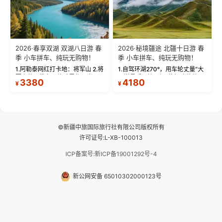
2026·春享双湖 双湖八日游 春
2026·秘境疆途 北疆十日游 春
季 小车拼车、纯玩无购物！
季 小车拼车、纯玩无购物！
1.阿勒泰网红打卡地：将军山 2.将
1.自驾环湖270°，用车轮丈量“大
军山落日缆车，体验雪都风光 3.
西洋最后一滴眼泪”的极致蔚蓝，
3380
4180
¥
¥
将军山，夕阳派对，蹦迪party 4.
让雪山、花海与深邃湖水在转弯
自驾赛里木湖360°环湖 5.二进赛
间连成自由的画卷。 2.特别赠送
湖随心游，邂逅湖畔日出浪漫...
那拉提景区3公里内，落地窗三钻
民宿 3.那...
©新疆中旅国际旅行社有限公司版权所有
许可证号:L-XB-100013
ICP备案号:新ICP备19001292号-4
新公网安备 65010302000123号