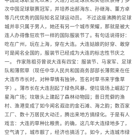
中国足球职业化以来，大连万达足球队和实德队获得了多
次中国足球联赛冠军，并培养出郝海东、孙继海、董方卓
等几代优秀的国际知名足球运动员。 不过这座沸腾的足球
城并非只属于男人，她还有另一个城市荣耀，那就是被大
连人办得像狂欢节一样的国际服装节了。有句话说得好：
吃在广州，玩在上海，穿在大连。大连姑娘的好穿、敢穿
可是闻名全国的，服装节已经成为大连的标志性节庆之
一。 作家陈祖芬曾说大连有四宝：服装节、马家军、足球
队和薄熙草（现任中华人民共和国商务部部长薄熙来在任
大连市市长时，对种草情有独钟，签名时草书来字像草
字）。薄市长在大连刮起了绿色风暴，使垃圾场上崛起了
星海广场；坟墩头上建起了森林动物园；昔日荒僻的渔
村、渔港变成了如今闻名遐迩的金石滩、海之韵；数百家
工厂、数十万居民大动迁，腾出来地方搞绿化。于是有人
戏言：大连的草种比粮贵。的确，这几年大连绿地多了，
空气清了，城市靓了，经济也搞活了。如今，大连城市绿