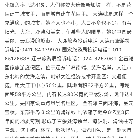
化覆盖率已达41%，人们称赞大连像新加坡一样，不是花
园建在城市里，而是城市建在花园里。 大连就是这样一个
充满魔力的城市，她不大也不小，人口不多也不少，有着
阳光、大海、沙滩和美女，在某些人的眼里，她是中国最
美丽、最浪漫的城市。 大连旅游投诉电话 大连市旅游投
诉电话:0411-84339970 国家旅游局投诉电话：010-
65126688 辽宁旅游局投诉电话：024-6257069 金石滩
国家旅游度假区，位于辽东半岛南端、黄海沿岸，大连市
东北端的黄海之滨，毗邻大连经济技术开发区；交通便
捷，距大连市中心50公里。陆地面积62平方公里，海域
面积58平方公里，内有长达30米宽的平缓沙滩，延伸达4
公里。是国家级重点风景名胜区。 金石滩三面环海，呈元
宝状，东部半岛８公里的海岸线上,浓缩了距今6亿至3亿
年间的地质奇观,形成了百余处海蚀岸、海蚀洞、海蚀柱等
景观。这里礁石林立，形状怪异，海光山色，是一处大自