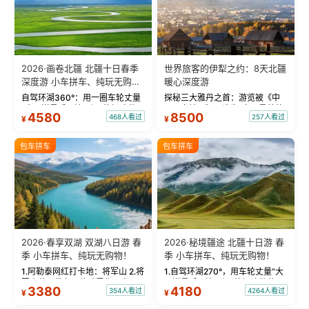
2026·画卷北疆 北疆十日春季
世界旅客的伊犁之约：8天北疆
深度游 小车拼车、纯玩无购
暖心深度游
物！
自驾环湖360°：用一圈车轮丈量
探秘三大雅丹之首：游览被《中
“大西洋最后一滴眼泪”的极致蔚
国国家地理》评选为“中国最美的
4580
8500
468人看过
257人看过
¥
¥
蓝。 赛湖旅拍：甄选多款风格服
三大雅丹”第一名的克拉玛依魔鬼
饰，9张精修美照，定格赛里木湖
城。 中国第一村：探访仅存的图
绝美瞬间。 赛湖坦克300跟车视
瓦人最大村落——禾木村，欣赏
包车拼车
包车拼车
频：专业摄影师...
晨雾与小木...
2026·春享双湖 双湖八日游 春
2026·秘境疆途 北疆十日游 春
季 小车拼车、纯玩无购物！
季 小车拼车、纯玩无购物！
1.阿勒泰网红打卡地：将军山 2.将
1.自驾环湖270°，用车轮丈量“大
军山落日缆车，体验雪都风光 3.
西洋最后一滴眼泪”的极致蔚蓝，
3380
4180
354人看过
4264人看过
¥
¥
将军山，夕阳派对，蹦迪party 4.
让雪山、花海与深邃湖水在转弯
自驾赛里木湖360°环湖 5.二进赛
间连成自由的画卷。 2.特别赠送