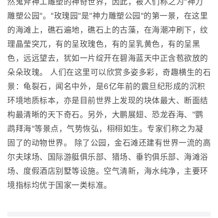
然鬼斧神工雕塑的神奇世界，因此，被人们称之为"神力
雕塑公园"。"玫瑰园"是"神力雕塑公园"的第一景，在这里
的海滩上，礁石遍地，礁石上的古藻，在海潮冲刷下，纹
理晶莹突兀，有的呈玫瑰色，有的呈乳黄色，有的呈黑
色，远远望去，犹如一片绽开在碧海蓝天中正含苞欲放的
朵朵玫瑰。 人们在这里可以欣赏多姿多彩，奇趣横生的石
景：龟裂石，闻名中外，是6亿年前的震旦纪形成的沉积
环境地质标本，亦是目前世界上发现的块体最大、断面结
构最清晰的天下奇石。另外，大鹏展翅、恐龙吞海、"鹦
鹉拜海"等景点，气势恢弘，栩栩如生。专家们称之为凝
固了的动物世界。 除了公园，金石滩还建有世界一流的高
尔夫球场、国际游艇俱乐部、猎场、垂钓俱乐部、海滩浴
场、度假酒店别墅等设施。空气清新，海水纯净，主要环
境指标均优于国家一类标准。