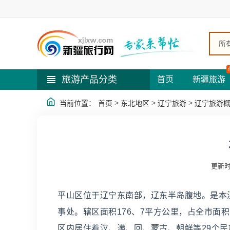
所
旅游产品分类
首页
新疆旅游
>
>
>
当前位置：
首页
东北地区
辽宁旅游
辽宁旅游
更新时
平山区位于辽宁东南部，辽东半岛腹地。是本
事处。辖区面积176、7平方公里，占全市面积
区内居住着汉、满、回、蒙古、朝鲜等29个民