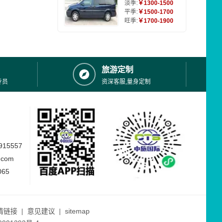
淡季:
￥1300-1500
平季:
￥1500-1700
旺季:
￥1700-1900
旅游定制
专员
资深客服,量身定制
15557
.com
065
情链接
|
意见建议
|
sitemap