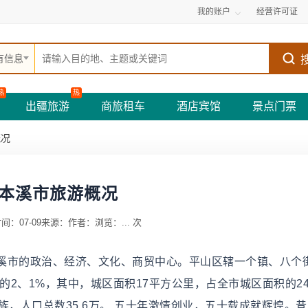
我的账户
经营许可证
有信息
热
热
出疆旅游
商旅租车
酒店宾馆
景点门票
概况
本溪市旅游概况
间：07-09
来源：
作者：
浏览：
...
次
溪市的政治、经济、文化、商贸中心。平山区辖一个镇、八个
的2、1%，其中，城区面积17平方公里，占全市城区面积的24
族，人口总数35.6万。 五十年激情创业，五十载成就辉煌。