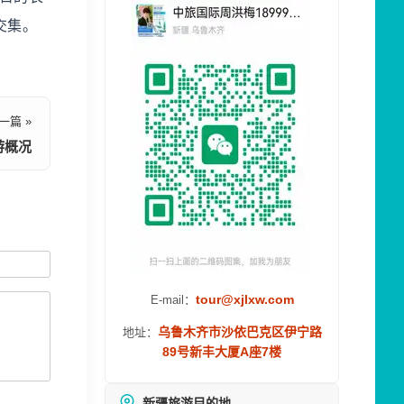
交集。
一篇 »
游概况
tour@xjlxw.com
E-mail：
乌鲁木齐市沙依巴克区伊宁路
地址：
89号新丰大厦A座7楼
新疆旅游目的地