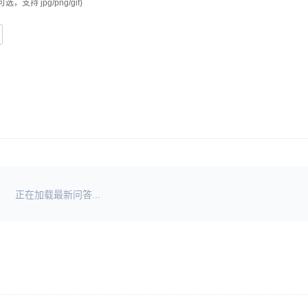
可选，支持 jpg/png/gif)
正在加载最新问答...