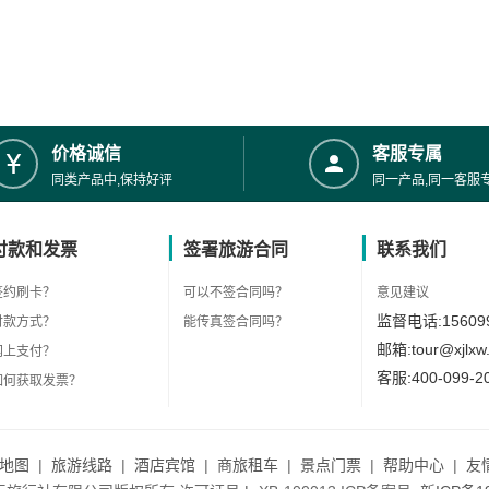
价格诚信
客服专属
同类产品中,保持好评
同一产品,同一客服
付款和发票
签署旅游合同
联系我们
签约刷卡？
可以不签合同吗？
意见建议
监督电话:156099
付款方式？
能传真签合同吗？
邮箱:tour@xjlxw
网上支付？
客服:400-099-2
如何获取发票？
地图
|
旅游线路
|
酒店宾馆
|
商旅租车
|
景点门票
|
帮助中心
|
友