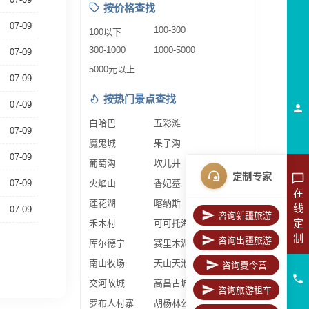
按价格查找
07-09
100-300
100以下
300-1000
1000-5000
07-09
5000元以上
07-09
按热门景点查找
07-09
白哈巴
五彩滩
07-09
魔鬼城
果子沟
07-09
葡萄沟
坎儿井
定制专家
07-09
火焰山
香妃墓
在
莲花湖
喀纳斯
线
07-09
咨询新疆旅游
定
禾木村
可可托海
制
咨询出疆旅游
库尔德宁
赛里木湖
南山牧场
天山天池
咨询夏令营
交河故城
高昌古城
咨询旅游租车
罗布人村寨
胡杨林公园