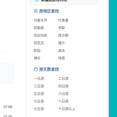
按地区查找
乌鲁木齐
吐鲁番
阿勒泰
伊犁
克拉玛依
库尔勒
阿克苏
喀什
和田
昌吉
博乐
哈密
按天数查找
一日游
二日游
三日游
四日游
五日游
六日游
七日游
八日游
07-09
九日游
十日游以上
07-09