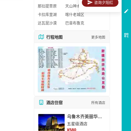
咨询夕阳红
那拉提草原
天山神木园
卡拉库里湖
喀什老城区
达瓦昆沙漠
巴音布鲁克
行程地图
更多地图
酒店住宿
所有酒店
乌鲁木齐美丽华大酒
五星级酒店
¥
580