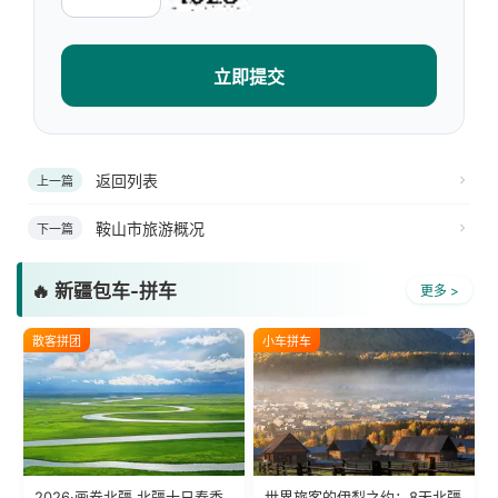
立即提交
返回列表
上一篇
鞍山市旅游概况
下一篇
🔥 新疆包车-拼车
更多 >
散客拼团
小车拼车
2026·画卷北疆 北疆十日春季
世界旅客的伊犁之约：8天北疆