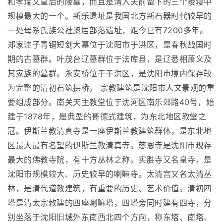
和孝瑞文皇后的陵墓，而且是清入关前留下的三个陵寝中
规模最大的一个。新乐遗址是我国北方新石器时代较早的
一处母系氏族公社聚居部落遗址，距今已有7200多年。
郑家洼子青铜短剑大墓位于沈阳市于洪区，是春秋战国时
期的古墓群。叶茂台辽墓群位于法库县，是辽悉相萧义及
其家族的墓群。永安桥位于于洪区，是沈阳市境内保存较
为完整的清初石筑拱桥。 宗教建筑是沈阳市人文景观的重
要组成部分。南关天主教堂位于沈河区南乐郊路40号，始
建于1878年，是典型的哥德式建筑，为东北地区教堂之
冠。伊斯兰教清真寺是一座伊斯兰教建筑群体，是东北地
区最大最有名望的伊斯兰教清真寺。慈恩寺是沈阳市现存
最大的佛教寺院，有十方丛林之称。实胜寺又名皇寺，是
沈阳市规模较大、历史较早的喇嘛寺。太清宫又名太清丛
林，是清代道教建筑，有重要的历史、艺术价值。清初四
塔是清太宗敕建的四座喇嘛塔，四塔旁同时建有四寺，分
别坐落于沈阳旧城外东南西北四个方向，称东塔、南塔、