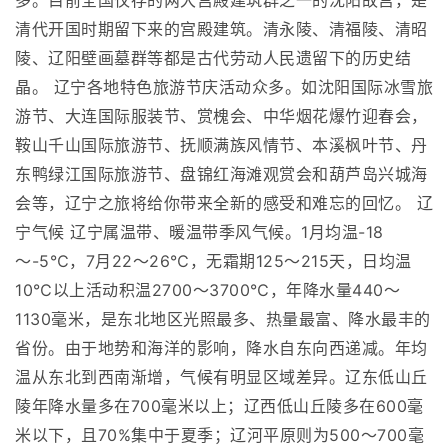
多。目前全国仅存的两大宫殿建筑群之一的沈阳故宫，是
清代开国时期留下来的宫殿建筑。清永陵、清福陵、清昭
陵、辽阳壁画墓群等都是古代劳动人民遗留下的历史结
晶。 辽宁各地特色旅游节庆活动众多。如沈阳国际冰雪旅
游节、大连国际服装节、赏槐会、中华烟花爆竹迎春会，
鞍山千山国际旅游节、抚顺满族风情节、本溪枫叶节、丹
东鸭绿江国际旅游节、盘锦红海滩观赏会和葫芦岛兴城海
会等，辽宁之旅将给你带来全新的感受和难忘的回忆。 辽
宁气候 辽宁属温带、暖温带季风气候。1月均温-18
～-5℃，7月22～26℃，无霜期125～215天，日均温
10℃以上活动积温2700～3700℃，年降水量440～
1130毫米，是东北地区光照最多、热量最富、降水最丰的
省份。由于地势和海洋的影响，降水自东向西递减。年均
温从东北到西南渐增，气候有明显区域差异。辽东低山丘
陵年降水量多在700毫米以上；辽西低山丘陵多在600毫
米以下，且70%集中于夏季；辽河平原则为500～700毫