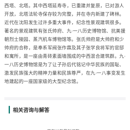
西塔、北塔。其中西塔延寿寺，已重建并复原，已对游人
开放，北塔法轮寺保存较为完整，并在寺内新建了碑林。
近代在沈阳发生过许多重大事件，纪念性景观建筑很多。
著名的景观建筑有张氏帅府、九·一八历史博物馆、抗美援
朝烈士陵园、蒸汽机车博物馆等。张氏帅府是大帅府和少
帅府的合称，是奉系军阀张作霖及其子张学良将军的官邸
和寓所，是一座由青砖素面墙围成的中西混合建筑群。九·
一八历史博物馆是为了让子孙后代铭记中华民族的国耻、
激发民族强大的精神力量和民族尊严，在九·一八事变发生
地建起的一座国家级的大型纪念馆。
相关咨询与解答