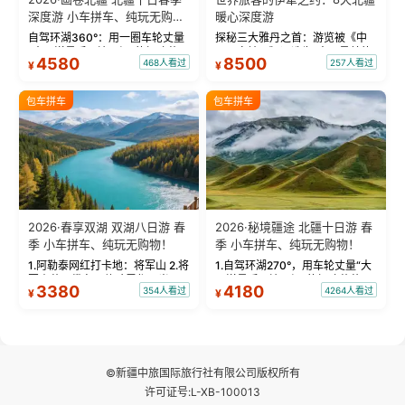
深度游 小车拼车、纯玩无购
暖心深度游
物！
自驾环湖360°：用一圈车轮丈量
探秘三大雅丹之首：游览被《中
“大西洋最后一滴眼泪”的极致蔚
国国家地理》评选为“中国最美的
4580
8500
468人看过
257人看过
¥
¥
蓝。 赛湖旅拍：甄选多款风格服
三大雅丹”第一名的克拉玛依魔鬼
饰，9张精修美照，定格赛里木湖
城。 中国第一村：探访仅存的图
绝美瞬间。 赛湖坦克300跟车视
瓦人最大村落——禾木村，欣赏
包车拼车
包车拼车
频：专业摄影师...
晨雾与小木...
2026·春享双湖 双湖八日游 春
2026·秘境疆途 北疆十日游 春
季 小车拼车、纯玩无购物！
季 小车拼车、纯玩无购物！
1.阿勒泰网红打卡地：将军山 2.将
1.自驾环湖270°，用车轮丈量“大
军山落日缆车，体验雪都风光 3.
西洋最后一滴眼泪”的极致蔚蓝，
3380
4180
354人看过
4264人看过
¥
¥
将军山，夕阳派对，蹦迪party 4.
让雪山、花海与深邃湖水在转弯
自驾赛里木湖360°环湖 5.二进赛
间连成自由的画卷。 2.特别赠送
湖随心游，邂逅湖畔日出浪漫...
那拉提景区3公里内，落地窗三钻
民宿 3.那...
©新疆中旅国际旅行社有限公司版权所有
许可证号:L-XB-100013