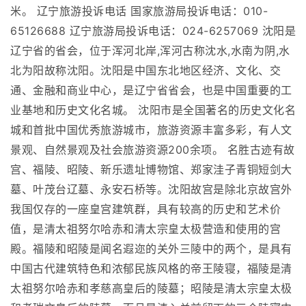
米。 辽宁旅游投诉电话 国家旅游局投诉电话：010-
65126688 辽宁旅游局投诉电话：024-6257069 沈阳是
辽宁省的省会，位于浑河北岸,浑河古称沈水,水南为阴,水
北为阳故称沈阳。沈阳是中国东北地区经济、文化、交
通、金融和商业中心，是辽宁省省会，也是中国重要的工
业基地和历史文化名城。 沈阳市是全国著名的历史文化名
城和首批中国优秀旅游城市，旅游资源丰富多彩，有人文
景观、自然景观及社会旅游资源200余项。 名胜古迹有故
宫、福陵、昭陵、新乐遗址博物馆、郑家洼子青铜短剑大
墓、叶茂台辽墓、永安石桥等。沈阳故宫是除北京故宫外
我国仅存的一座皇宫建筑群，具有较高的历史和艺术价
值，是清太祖努尔哈赤和清太宗皇太极营造和使用的宫
殿。福陵和昭陵是闻名遐迩的关外三陵中的两个，是具有
中国古代建筑特色和浓郁民族风格的帝王陵寝，福陵是清
太祖努尔哈赤和孝慈高皇后的陵墓；昭陵是清太宗皇太极