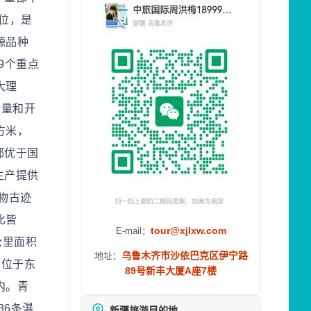
位，是
源品种
9个重点
大理
储量和开
方米，
都优于国
生产提供
物古迹
比皆
tour@xjlxw.com
E-mail：
公里面积
乌鲁木齐市沙依巴克区伊宁路
地址：
，位于东
89号新丰大厦A座7楼
内。青
36条瀑
新疆旅游目的地