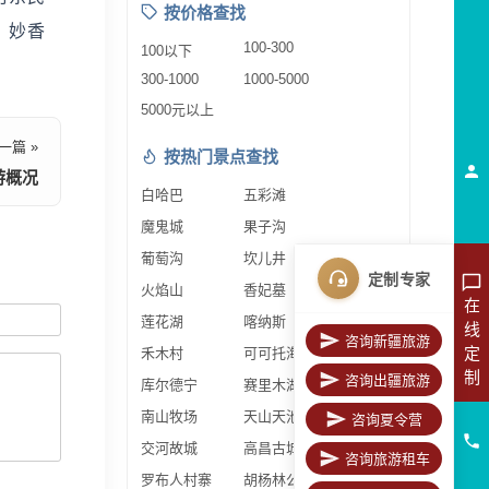
按价格查找
、妙香
100-300
100以下
300-1000
1000-5000
5000元以上
一篇 »
按热门景点查找
游概况
白哈巴
五彩滩
魔鬼城
果子沟
葡萄沟
坎儿井
定制专家
火焰山
香妃墓
在
莲花湖
喀纳斯
线
咨询新疆旅游
定
禾木村
可可托海
制
咨询出疆旅游
库尔德宁
赛里木湖
南山牧场
天山天池
咨询夏令营
交河故城
高昌古城
咨询旅游租车
罗布人村寨
胡杨林公园