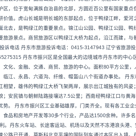
护区，位于宽甸满族自治县的北部，方圆近百公里有国家重点
研价值。虎山长城是明长城的东部起点，位于鸭绿江畔，爱河
蜒北去，是鸭绿江的重要景点。锦江山公园、鸭绿江公园、鸭
要旅游景点。商贸旅游区以鸭绿江大桥为起点，沿江而建，与
电话 丹东市旅游投诉电话：0415-3147943 辽宁省旅游
10-65275315 丹东市振兴区是全国最大的边境城市丹东市的中
文化、金融、交通、商贸、旅游的中心。面积80平方公里，人
、临江、永昌、六道沟、纤维、帽盔山八个街道办事处。 丹东
江相望，雄伟的鸭绿江大桥飞架两岸，展示出江城独有的风姿
；安民镇与朝鲜陆路接壤达7.5公里；西南经鸭绿江口与黄海
势。 丹东市振兴区工业基础雄厚，门类齐全。现有各工业企业
食品和房地产开发等30多个行业，产品达1500余种。许多
便利。丹东火车站、长途客运站、机场以及天然不冻港浪头港、
速公路已开通，莫斯科北京平壤的国际列车通过本区出入境。