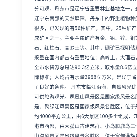
分可观。丹东市是辽宁省重要林业基地之一，全
辽宁东南部的天然屏障，丹东市的野生植物种
很多，已发现的有56种矿产，其中，25种矿产
成矿区之一。主要金属矿产有金、铅、锌、铜
石、红柱石、高岭土等。其中，硼矿已探明储
采量在国内都占有重要地位；高岭土，大理石，
全市水资源总是达90.3亿立米，取水量8.6
际标准；人均占有水量3968立方米，是辽宁
了良好的条件。 丹东市临江沿海，自然风光
可供旅游观光。凤凰山风景区是国家级风景名
是。鸭绿江风景区是国家级风景名胜区，位于
约4000平方公里，由6大景区100多个组
港市西部，由大孤山古建筑群、小岛和鹿岛三
山沟风景区是省级风景名胜区，位于宽甸满族自