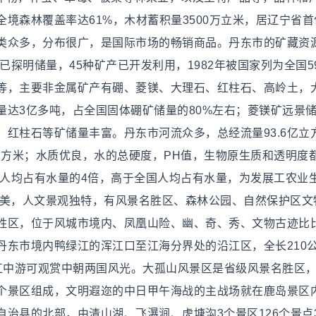
境森林覆盖率达61%，木材蓄积量3500万立米，居辽宁省首
类众多，分布很广，是国际市场的畅销商品。丹东市的矿藏资
已探明储量，45种矿产已开发利用，1982年被国家列为全国5
等，主要非金属矿产有硼、菱镁、大理石、红柱石、高岭土，
量达3亿多吨，占全国固体硼矿储量的80%左右；菱镁矿远景
红柱石等矿储量丰富。丹东市河流众多，总经流量93.6亿立
亿立方米；水质优良，水的总硬度，PH值，生物原生质和透明度
省人均占有水量的4倍，高于全国人均占有水量，为发展工农业
优美，人文景观独特，有风景名胜区、森林公园、自然保护区文
胜区，位于风城市境内、凤凰山险、幽、奇、秀、文物古迹比
丹东市境内鸭绿江的浑江口至江海分界处的沿江区，全长210
成，江中游可观赏中朝两国风光。大孤山风景区是省级风景名胜区
个景区组成，文明遐迩的中日甲午海战的主战场就在鹿岛景区
治县的北部，由清山湖、飞瀑涧、虎塘沟3个景区126个景点