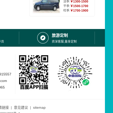
淡季:
￥1300-1500
平季:
￥1500-1700
旺季:
￥1700-1900
旅游定制
专员
资深客服,量身定制
15557
.com
065
情链接
|
意见建议
|
sitemap