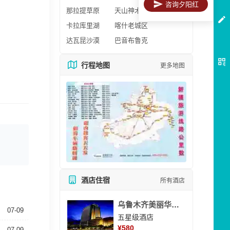
咨询夕阳红
那拉提草原
天山神木园
卡拉库里湖
喀什老城区
达瓦昆沙漠
巴音布鲁克
行程地图
更多地图
酒店住宿
所有酒店
乌鲁木齐美丽华大酒
07-09
五星级酒店
¥
580
07-09