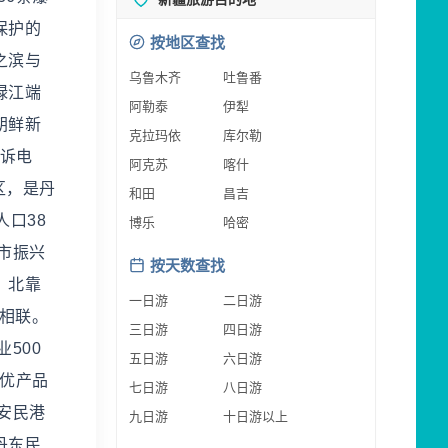
保护的
按地区查找
之滨与
乌鲁木齐
吐鲁番
绿江端
阿勒泰
伊犁
朝鲜新
克拉玛依
库尔勒
投诉电
阿克苏
喀什
心区，是丹
和田
昌吉
口38
博乐
哈密
市振兴
按天数查找
；北靠
一日游
二日游
相联。
三日游
四日游
500
五日游
六日游
名优产品
七日游
八日游
安民港
九日游
十日游以上
丹东民