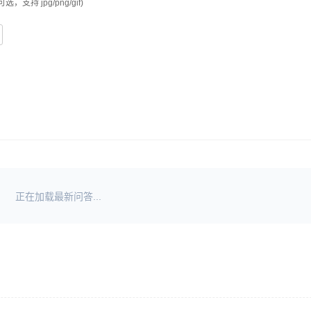
可选，支持 jpg/png/gif)
正在加载最新问答...