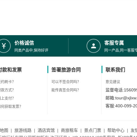
价格诚信
客服专属
同类产品中,保持好评
同一产品,同一客服
付款和发票
签署旅游合同
联系我们
签约刷卡？
可以不签合同吗？
意见建议
监督电话:156099
付款方式？
能传真签合同吗？
邮箱:tour@xjlxw
网上支付？
客服:400-099-2
如何获取发票？
地图
|
旅游线路
|
酒店宾馆
|
商旅租车
|
景点门票
|
帮助中心
|
友