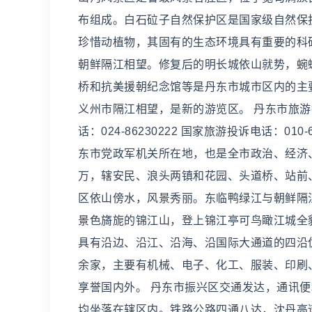
布组成。白石砬子自然保护区是国家级自然保
珍惜动植物，其固有的生态环境具有重要的科
朝鲜隔江相望。修复后的明长城依山就势，蜿
桥和抗美援朝纪念馆等是丹东市城市区内的主
义州市隔江相望，是新的游览区。 丹东市旅游投诉
话：024-86230222 国家旅游投诉电话：0
东市党政军机关所在地，也是全市政治、经济、
万，辖安民、浪头两镇和花园、头道桥、站前
区依山傍水，风景秀丽。东临鸭绿江与朝鲜隔
景色旖旎的锦江山，登上锦江亭可鸟瞰江城全貌
具有沿边、沿江、沿海、沿国际大通道的四沿优
余家，主要有机械、电子、化工、服装、印刷、
享誉国内外。 丹东市振兴区交通发达，通讯
均坐落在辖区内。铁路公路四通八达，沈丹高