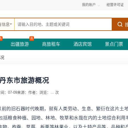
我的账户
经营许可证
有信息
热
热
出疆旅游
商旅租车
酒店宾馆
景点门票
概况
丹东市旅游概况
间：07-09
来源：
作者：
浏览：
...
次
年以前的旧石器时代晚期，就有人类劳动、生息、繁衍在这片土
包括粮食种植、园地、林地、牧草和水哉在内的土地综合利用
济作物，柞蚕、草莓、板栗等林果业，以及土特产品等，品种和