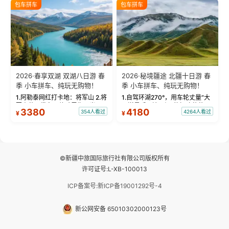
绝美瞬间。 赛湖坦克300跟车视
瓦人最大村落——禾木村，欣赏
包车拼车
包车拼车
频：专业摄影师...
晨雾与小木...
2026·春享双湖 双湖八日游 春
2026·秘境疆途 北疆十日游 春
季 小车拼车、纯玩无购物！
季 小车拼车、纯玩无购物！
1.阿勒泰网红打卡地：将军山 2.将
1.自驾环湖270°，用车轮丈量“大
军山落日缆车，体验雪都风光 3.
西洋最后一滴眼泪”的极致蔚蓝，
3380
4180
354人看过
4264人看过
¥
¥
将军山，夕阳派对，蹦迪party 4.
让雪山、花海与深邃湖水在转弯
自驾赛里木湖360°环湖 5.二进赛
间连成自由的画卷。 2.特别赠送
湖随心游，邂逅湖畔日出浪漫...
那拉提景区3公里内，落地窗三钻
民宿 3.那...
©新疆中旅国际旅行社有限公司版权所有
许可证号:L-XB-100013
ICP备案号:新ICP备19001292号-4
新公网安备 65010302000123号