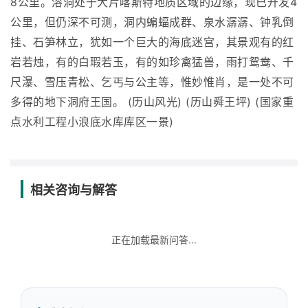
8公里。溶洞处于大片喀斯特地质区域的边缘，现已开发4
公里，但仍深不可测，洞内蝙蝠成群、泉水潺潺、钟乳倒
挂、石笋林立，犹如一个巨大的海底迷宫，其景观有的红
岩若烛，有的白瑕若玉，有的如珍禽猛兽，雨打鸳鸯、千
尺瀑、雪压青松、乞丐与公主等，惟妙惟肖，是一处不可
多得的地下洞府王国。 (历山风光) (历山舜王坪) (国家重
点水利工程小浪底水库库区一景)
相关咨询与解答
正在加载最新问答...