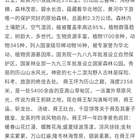
公里，距黄河小浪底库区25公里。历山层峦叠嶂，沟谷纵
横，森林茂密，碧水长流，蕴藏着华北地区、黄河中下游
唯一的保护完好的原始森林，总面积2.3万公顷。森林内
土壤肥沃，空气湿润，植被覆盖率高达85%，植物群落稳
定，树龄大，多世代。生物资源丰富，植物1700余种，动
物345种，列入国家级珍稀动物16种，被专家誉为华北
动、植物资源基因库。国务院一九八九年批准设立自然保
护区，国家林业部一九九三年批准设立国家森林公园。秀
丽的历山山水风光，神密的七十二混沟野人古林是探险、
科考、旅游的绝佳去处。 舜王坪为历山之巅，海拔2358
米，是一处5400余亩的亚高山草甸区，一派塞外草原风
光，传说为舜王躬耕之地。现在舜王犁沟清晰可辨，舜王
庙、斩龙台、 汤坡、舜王灶台、千层饼等关于舜及其妻子
娥皇、女英的传说风物尚存。舜王坪一年四季景色迥异：
暖春山花烂漫、蝶舞花海;盛夏绿波荡漾，凉风徐徐;金秋
果实累累，万山红遍;隆冬林海雪原，银装素裹。在舜王坪