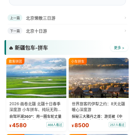
北京懒散三日游
上一篇
北京十日游
下一篇
🔥 新疆包车-拼车
更多 >
散客拼团
小车拼车
2026·画卷北疆 北疆十日春季
世界旅客的伊犁之约：8天北疆
深度游 小车拼车、纯玩无购
暖心深度游
物！
自驾环湖360°：用一圈车轮丈量
探秘三大雅丹之首：游览被《中
“大西洋最后一滴眼泪”的极致蔚
国国家地理》评选为“中国最美的
4580
8500
468人看过
257人看过
¥
¥
蓝。 赛湖旅拍：甄选多款风格服
三大雅丹”第一名的克拉玛依魔鬼
饰，9张精修美照，定格赛里木湖
城。 中国第一村：探访仅存的图