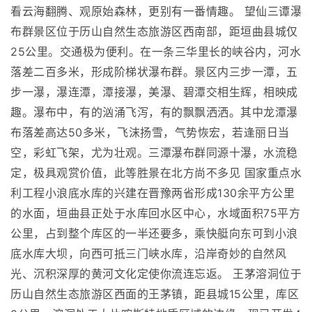
看云海翻腾、观原始森林，更别有一番情趣。 望仙三谭瀑
布群景区位于历山自然生态旅游区西南部，距垣曲县城仅
25公里。交通极为便利。在一条三华里长的峡谷内，河水
落差二百多米，形成阶梯状瀑布群。景区内三步一潭，五
步一瀑，瀑连潭，潭接瀑，美瀑、碧潭交相生辉，相映成
趣。瀑布中，有的汹涌飞泻，有的飘飘洒洒。其中龙潭瀑
布落差高达50多米，飞沫扬雪，气势恢宏，若逢丽日当
空，彩虹飞架，尤为壮观。三潭瀑布群同源十瀑，水流稳
定，极具观赏价值，此等胜景在北方尚不多见 国家重点水
利工程小浪底水库的兴建在晋豫两省形成130余平方公里
的水面，垣曲县正处于水库回水区中心，水域面积75平方
公里，占到整个库区的一半还要多，乘快艇向东可到小浪
底水库大坝，向西可抵三门峡水库，沿岸奇妙的自然风
光、沉积深厚的黄河文化定使你流连忘返。 王茅溶洞位于
历山自然生态旅游区西面的王茅镇，距县城15公里，库区