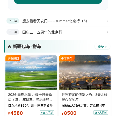
想去看看天安门-----summer北京行（6）
上一篇
国庆五十五周年的北京行
下一篇
🔥 新疆包车-拼车
更多 >
散客拼团
小车拼车
2026·画卷北疆 北疆十日春季
世界旅客的伊犁之约：8天北疆
深度游 小车拼车、纯玩无购
暖心深度游
物！
自驾环湖360°：用一圈车轮丈量
探秘三大雅丹之首：游览被《中
“大西洋最后一滴眼泪”的极致蔚
国国家地理》评选为“中国最美的
4580
8500
468人看过
257人看过
¥
¥
蓝。 赛湖旅拍：甄选多款风格服
三大雅丹”第一名的克拉玛依魔鬼