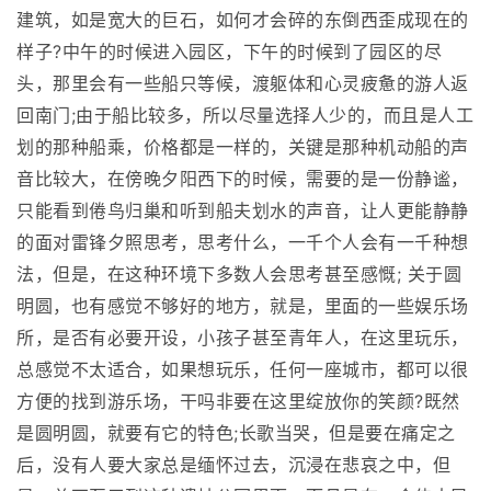
建筑，如是宽大的巨石，如何才会碎的东倒西歪成现在的
样子?中午的时候进入园区，下午的时候到了园区的尽
头，那里会有一些船只等候，渡躯体和心灵疲惫的游人返
回南门;由于船比较多，所以尽量选择人少的，而且是人工
划的那种船乘，价格都是一样的，关键是那种机动船的声
音比较大，在傍晚夕阳西下的时候，需要的是一份静谧，
只能看到倦鸟归巢和听到船夫划水的声音，让人更能静静
的面对雷锋夕照思考，思考什么，一千个人会有一千种想
法，但是，在这种环境下多数人会思考甚至感慨; 关于圆
明圆，也有感觉不够好的地方，就是，里面的一些娱乐场
所，是否有必要开设，小孩子甚至青年人，在这里玩乐，
总感觉不太适合，如果想玩乐，任何一座城市，都可以很
方便的找到游乐场，干吗非要在这里绽放你的笑颜?既然
是圆明圆，就要有它的特色;长歌当哭，但是要在痛定之
后，没有人要大家总是缅怀过去，沉浸在悲哀之中，但