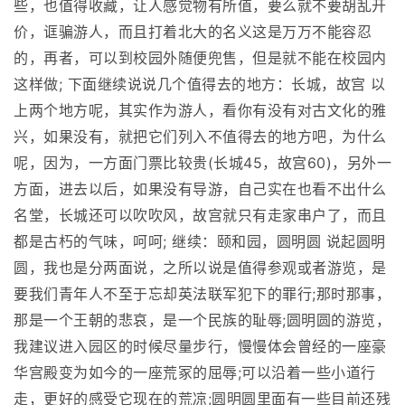
些，也值得收藏，让人感觉物有所值，要么就不要胡乱开
价，诓骗游人，而且打着北大的名义这是万万不能容忍
的，再者，可以到校园外随便兜售，但是就不能在校园内
这样做; 下面继续说说几个值得去的地方：长城，故宫 以
上两个地方呢，其实作为游人，看你有没有对古文化的雅
兴，如果没有，就把它们列入不值得去的地方吧，为什么
呢，因为，一方面门票比较贵(长城45，故宫60)，另外一
方面，进去以后，如果没有导游，自己实在也看不出什么
名堂，长城还可以吹吹风，故宫就只有走家串户了，而且
都是古朽的气味，呵呵; 继续：颐和园，圆明圆 说起圆明
圆，我也是分两面说，之所以说是值得参观或者游览，是
要我们青年人不至于忘却英法联军犯下的罪行;那时那事，
那是一个王朝的悲哀，是一个民族的耻辱;圆明圆的游览，
我建议进入园区的时候尽量步行，慢慢体会曾经的一座豪
华宫殿变为如今的一座荒冢的屈辱;可以沿着一些小道行
走，更好的感受它现在的荒凉;圆明圆里面有一些目前还残