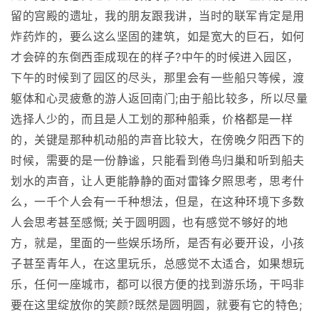
留的宫殿的遗址，我的朋友跟我讲，当时的联军肯定是用
炸药炸的，要么这么坚固的建筑，如是宽大的巨石，如何
才会碎的东倒西歪成现在的样子?中午的时候进入园区，
下午的时候到了园区的尽头，那里会有一些船只等候，渡
躯体和心灵疲惫的游人返回南门;由于船比较多，所以尽量
选择人少的，而且是人工划的那种船乘，价格都是一样
的，关键是那种机动船的声音比较大，在傍晚夕阳西下的
时候，需要的是一份静谧，只能看到倦鸟归巢和听到船夫
划水的声音，让人更能静静的面对雷锋夕照思考，思考什
么，一千个人会有一千种想法，但是，在这种环境下多数
人会思考甚至感慨; 关于圆明圆，也有感觉不够好的地
方，就是，里面的一些娱乐场所，是否有必要开设，小孩
子甚至青年人，在这里玩乐，总感觉不太适合，如果想玩
乐，任何一座城市，都可以很方便的找到游乐场，干吗非
要在这里绽放你的笑颜?既然是圆明圆，就要有它的特色;