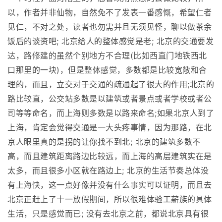
以，作者并非仙物，自然免不了发表一番感慨，希望仁者
见仁，不对之处，读者也勿需并且无须见怪，聊以做茶余
饭后的谈资吧; 北京给人的整体感觉是老; 北京的交通要发
达，路修建的虽然个别地方不合理(比如西直门地铁西北
口那里的一块)，但是整体感觉，多数都是比较宽敞和合
理的，而且，立交对于交通的疏通起了很大的作用;北京的
路比较直，公交站多数是以建筑或者景点或者学校或者公
司等等命名，而上海则多数是以路来命名;如果北京人到了
上海，肯定会觉得交通是一大头疼事情，因为那路，在北
京人眼里真的是拐的让你找不到北; 北京的建筑多数不
高，而且建筑距离路边比较远，而上海的高层建筑实在是
太多，而且很多小区就在路边上; 北京的生活节奏总体没
有上海快，这一点好像并没有什么事实可以证明，而且去
北京正赶上了十一放假期间，所以很难体验工薪族的具体
生活，只是感觉而已; 没有去北京之前，都说北京具有很