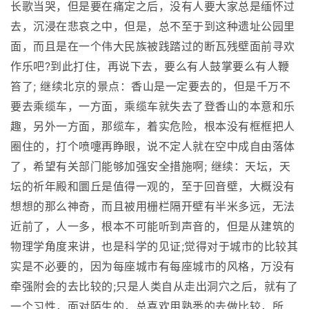
长歌当哭，但是要在痛定之后，没有人要大家总是缅怀过
去，沉浸在悲哀之中，但是，总不至于到这种遗址公园里
面，而且是在一个伟大民族被践踏过的断瓦残壁面前寻欢
作乐吧?到此打住，再说下去，要么有人鼓掌要么有人鞭
笞了; 继续北京的景点：香山是一定要去的，但是千万不
要去乘缆车，一方面，乘缆车就失去了登香山的本意和乐
趣，另外一方面，那缆车，着实危险，根本没有框框把人
圈住的，打个喷嚏再睁眼，说不定人就在空中成自由落体
了，希望有关部门能够加强安全措施啊; 继续：天坛，天
坛的祈年殿和圜丘是值得一观的，至于回音壁，大概没有
想想的那么神奇，而且被用栅栏隔开壁有半米多远，无法
近前了，人一多，根本不可能听到声音的，但是从建筑的
物理学角度来讲，也是科学的见证;觉得对于城市的比较其
实是不必要的，因为每座城市有每座城市的风格，万没有
牵强附会的去比较的;只是人类自从走出洞穴之后，就有了
一个习性，面对陌生的，总喜欢用熟悉的去做比较，所