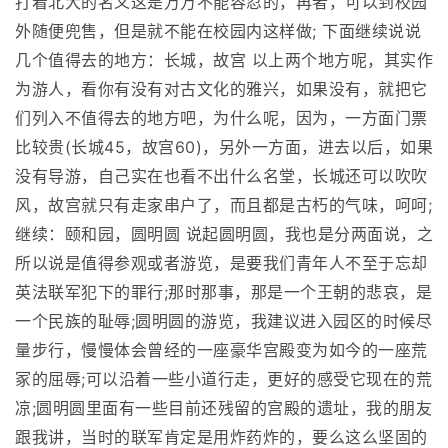
打着北大的名义这是万万不能容忍的，再者，可以到校园
外随便兜售，但是就不能在校园内这样做; 下面继续说说
几个值得去的地方：长城，故宫 以上两个地方呢，其实作
为游人，看你有没有对古文化的雅兴，如果没有，就把它
们列入不值得去的地方吧，为什么呢，因为，一方面门票
比较贵(长城45，故宫60)，另外一方面，进去以后，如果
没有导游，自己实在也看不出什么名堂，长城还可以吹吹
风，故宫就只有走家串户了，而且都是古朽的气味，呵呵;
继续：颐和园，圆明圆 说起圆明圆，我也是分两面说，之
所以说是值得参观或者游览，是要我们青年人不至于忘却
英法联军犯下的罪行;那时那事，那是一个王朝的悲哀，是
一个民族的耻辱;圆明圆的游览，我建议进入园区的时候尽
量步行，慢慢体会曾经的一座豪华宫殿变为如今的一座荒
冢的屈辱;可以沿着一些小道行走，更好的感受它现在的荒
凉;圆明圆里面有一些目前还残留的宫殿的遗址，我的朋友
跟我讲，当时的联军肯定是用炸药炸的，要么这么坚固的