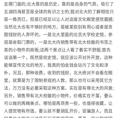
支撑门面的;北大靠的是历史，靠的是自身的气质，吸引了
五湖四海甚至是全球的有识之士的;我对北大的了解相信只
是一角而已，但是已经足以让人对这座文化殿堂感觉震撼;
当然北大也有不够好的地方，是被某些别有用心或者是贪
图钱财的人弄坏的，一是北大里面的北京大学校史馆，参
观是收取门票的，一是北大内销售带有北大校徽的书签之
类的小物件的商贩;这两个景点让人看了着实不舒服;首先
谈谈第一个，既然是校史馆，就应该公开对外开放，这种
能够宣传文化的地方，我真的怕金钱会玷污了文化和淳
朴，况且，那种收费，收到的钱财，北大绝对不会看在眼
里，就算是为了限制参观的人数，那么也可以采用其它方
法，万万没有必要采取这种方案，实在是有辱北大的风景;
另外，销售带有北大校徽的小物件，价格实在不蜚，要么
可以做的再精美点，哪怕是再昂贵一些，也值得收藏，让
人感觉物有所值，要么就不要胡乱开价，诓骗游人，而且