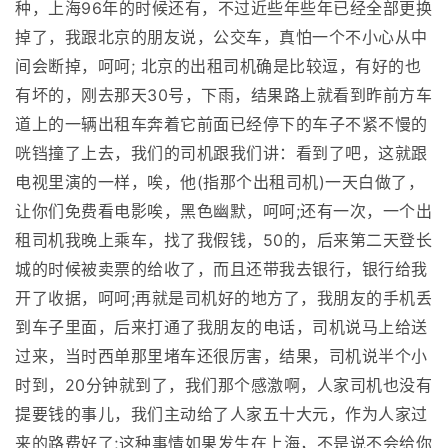
种，上海96年的时候还有，不过近些年些年已经全部更换
掉了，我跟北京的朋友说，公交车，真怕一个不小心从中
间会断掉，呵呵; 北京的出租司机确是比较逗，有好的也
有坏的，刚去那天30号，下雨，结果路上就看到昨前方车
道上的一辆出租车奔着它前面已经停下的车子不紧不慢的
咣铛撞了上去，我们的司机跟我们讲：看到了吧，这就跟
电视里演的一样，唉，他(指那个出租司机)一天白做了，
让你们免费看电影唉，黑色幽默，呵呵;还有一次，一个出
租司机我晚上乘车，找了我假钱，50的，后来第二天登长
城的时候被卖票的给收了，而且还带我去银行，银行给我
开了收据，呵呵;再就是司机好的地方了，我朋友的手机丢
到车子里面，后来打通了我朋友的电话，司机说马上给送
过来，当时西单那里堵车还很厉害，结果，司机说半个小
时到，20分钟就到了，我们那个感激啊，人家司机也没有
提要钱的事儿，我们主动给了人家五十大元，作为人家过
来的路费好了;这种事情如果发生在上海，不是说不会给你