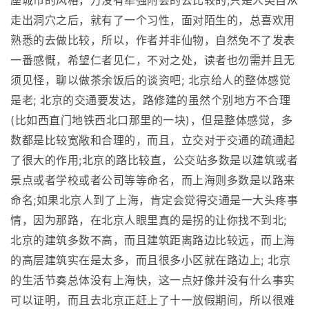
座城市的风格，万没有牵强附会的去比较的;只是人类自从
走出洞穴之后，就有了一个习性，面对陌生的，总喜欢用
熟悉的去做比较，所以，作者并非仙物，自然免不了发表
一番感慨，希望仁者见仁，不对之处，读者也勿需并且无
须见怪，聊以做茶余饭后的谈资吧; 北京给人的整体感觉
是老; 北京的交通要发达，路修建的虽然个别地方不合理
(比如西直门地铁西北口那里的一块)，但是整体感觉，多
数都是比较宽敞和合理的，而且，立交对于交通的疏通起
了很大的作用;北京的路比较直，公交站多数是以建筑或者
景点或者学校或者公司等等命名，而上海则多数是以路来
命名;如果北京人到了上海，肯定会觉得交通是一大头疼事
情，因为那路，在北京人眼里真的是拐的让你找不到北;
北京的建筑多数不高，而且建筑距离路边比较远，而上海
的高层建筑实在是太多，而且很多小区就在路边上; 北京
的生活节奏总体没有上海快，这一点好像并没有什么事实
可以证明，而且去北京正赶上了十一放假期间，所以很难