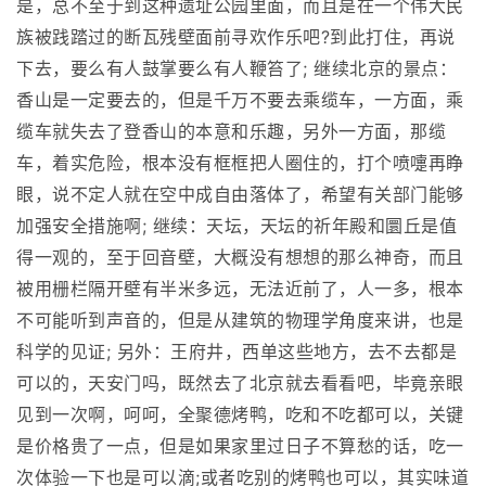
是，总不至于到这种遗址公园里面，而且是在一个伟大民
族被践踏过的断瓦残壁面前寻欢作乐吧?到此打住，再说
下去，要么有人鼓掌要么有人鞭笞了; 继续北京的景点：
香山是一定要去的，但是千万不要去乘缆车，一方面，乘
缆车就失去了登香山的本意和乐趣，另外一方面，那缆
车，着实危险，根本没有框框把人圈住的，打个喷嚏再睁
眼，说不定人就在空中成自由落体了，希望有关部门能够
加强安全措施啊; 继续：天坛，天坛的祈年殿和圜丘是值
得一观的，至于回音壁，大概没有想想的那么神奇，而且
被用栅栏隔开壁有半米多远，无法近前了，人一多，根本
不可能听到声音的，但是从建筑的物理学角度来讲，也是
科学的见证; 另外：王府井，西单这些地方，去不去都是
可以的，天安门吗，既然去了北京就去看看吧，毕竟亲眼
见到一次啊，呵呵，全聚德烤鸭，吃和不吃都可以，关键
是价格贵了一点，但是如果家里过日子不算愁的话，吃一
次体验一下也是可以滴;或者吃别的烤鸭也可以，其实味道