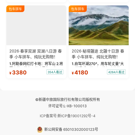
饰，9张精修美照，定格赛里木湖
城。 中国第一村：探访仅存的图
绝美瞬间。 赛湖坦克300跟车视
瓦人最大村落——禾木村，欣赏
包车拼车
包车拼车
频：专业摄影师...
晨雾与小木...
2026·春享双湖 双湖八日游 春
2026·秘境疆途 北疆十日游 春
季 小车拼车、纯玩无购物！
季 小车拼车、纯玩无购物！
1.阿勒泰网红打卡地：将军山 2.将
1.自驾环湖270°，用车轮丈量“大
军山落日缆车，体验雪都风光 3.
西洋最后一滴眼泪”的极致蔚蓝，
3380
4180
354人看过
4264人看过
¥
¥
将军山，夕阳派对，蹦迪party 4.
让雪山、花海与深邃湖水在转弯
自驾赛里木湖360°环湖 5.二进赛
间连成自由的画卷。 2.特别赠送
湖随心游，邂逅湖畔日出浪漫...
那拉提景区3公里内，落地窗三钻
民宿 3.那...
©新疆中旅国际旅行社有限公司版权所有
许可证号:L-XB-100013
ICP备案号:新ICP备19001292号-4
新公网安备 65010302000123号