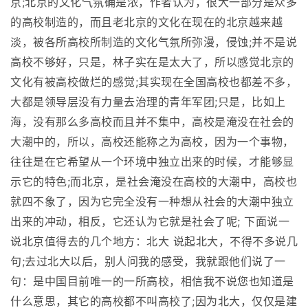
京;北京的文化气氛确是浓，作者认为，很大一部分是众多
的高校制造的，而且老北京的文化在现在的北京越来越
淡，被各所高校所制造的文化气氛所弥漫，侵蚀;并不是说
高校不够好，只是，林子实在是太大了，所以感觉北京的
文化有被高校做烂的感觉;其实现在全国高校也都差不多，
大都是领导层没有力量去治理的青年军团;只是，比如上
海，没有那么多高校而且并不集中，高校是淹没在社会的
大潮中的，所以，高校还能称之为高校，因为一个事物，
往往是在它希望从一个环境中独立出来的时候，才能够显
示它的特色;而北京，是社会淹没在高校的大潮中，高校也
就四不象了，因为它完全没有一种想从社会的大潮中独立
出来的冲动，相反，它还认为它就是社会了呢; 下面说一
说北京值得去的几个地方：北大 说起北大，不得不多说几
句;去过北大以后，别人问我的感受，我就跟他们说了一
句：是中国目前唯一的一所高校，相信我不说您也知道是
什么意思，其它的高校都不叫高校了;因为北大，仅仅是建