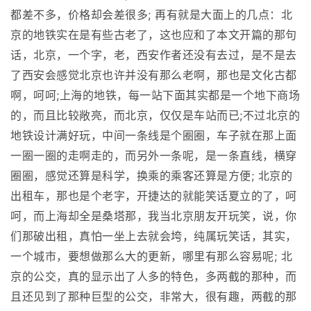
都差不多，价格却会差很多; 再有就是大面上的几点：北
京的地铁实在是有些古老了，这也应和了本文开篇的那句
话，北京，一个字，老，西安作者还没有去过，是不是去
了西安会感觉北京也许并没有那么老啊，那也是文化古都
啊，呵呵;上海的地铁，每一站下面其实都是一个地下商场
的，而且比较敞亮，而北京，仅仅是车站而已;不过北京的
地铁设计满好玩，中间一条线是个圈圈，车子就在那上面
一圈一圈的走啊走的，而另外一条呢，是一条直线，横穿
圈圈，感觉还算是科学，换乘的乘客还算是方便; 北京的
出租车，那也是个老字，开捷达的就能笑话夏立的了，呵
呵，而上海却全是桑塔那，我当北京朋友开玩笑，说，你
们那破出租，真怕一坐上去就会垮，纯属玩笑话，其实，
一个城市，要想做那么大的更新，哪里有那么容易呢; 北
京的公交，真的显示出了人多的特色，多两截的那种，而
且还见到了那种巨型的公交，非常大，很有趣，两截的那