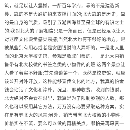
筑，就足以让人震撼，一所百年学府，靠的不是建造新
楼，靠的不是大肆扩招来支撑门面的;北大靠的是历史，靠
的是自身的气质，吸引了五湖四海甚至是全球的有识之士
的;我对北大的了解相信只是一角而已，但是已经足以让人
对这座文化殿堂感觉震撼;当然北大也有不够好的地方，是
被某些别有用心或者是贪图钱财的人弄坏的，一是北大里
面的北京大学校史馆，参观是收取门票的，一是北大内销
售带有北大校徽的书签之类的小物件的商贩;这两个景点让
人看了着实不舒服;首先谈谈第一个，既然是校史馆，就应
该公开对外开放，这种能够宣传文化的地方，我真的怕金
钱会玷污了文化和淳朴，况且，那种收费，收到的钱财，
北大绝对不会看在眼里，就算是为了限制参观的人数，那
么也可以采用其它方法，万万没有必要采取这种方案，实
在是有辱北大的风景;另外，销售带有北大校徽的小物件，
价格实在不蜚，要么可以做的再精美点，哪怕是再昂贵一