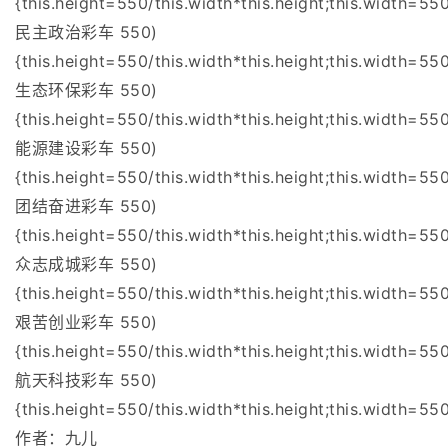
{this.height=550/this.width*this.height;this.width=550
民主政治彩车 550)
{this.height=550/this.width*this.height;this.width=550
生态环保彩车 550)
{this.height=550/this.width*this.height;this.width=550
能源建设彩车 550)
{this.height=550/this.width*this.height;this.width=550
团结奋进彩车 550)
{this.height=550/this.width*this.height;this.width=550
众志成城彩车 550)
{this.height=550/this.width*this.height;this.width=550
艰苦创业彩车 550)
{this.height=550/this.width*this.height;this.width=550
航天科技彩车 550)
{this.height=550/this.width*this.height;this.width=550
作者：九儿