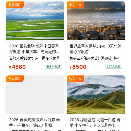
散客拼团
小车拼车
2026·画卷北疆 北疆十日春季
世界旅客的伊犁之约：8天北疆
深度游 小车拼车、纯玩无购
暖心深度游
物！
自驾环湖360°：用一圈车轮丈量
探秘三大雅丹之首：游览被《中
“大西洋最后一滴眼泪”的极致蔚
国国家地理》评选为“中国最美的
4580
8500
468人看过
257人看过
¥
¥
蓝。 赛湖旅拍：甄选多款风格服
三大雅丹”第一名的克拉玛依魔鬼
饰，9张精修美照，定格赛里木湖
城。 中国第一村：探访仅存的图
绝美瞬间。 赛湖坦克300跟车视
瓦人最大村落——禾木村，欣赏
包车拼车
包车拼车
频：专业摄影师...
晨雾与小木...
2026·春享双湖 双湖八日游 春
2026·秘境疆途 北疆十日游 春
季 小车拼车、纯玩无购物！
季 小车拼车、纯玩无购物！