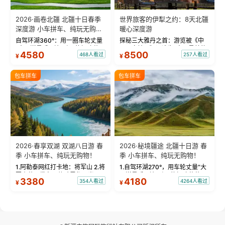
2026·画卷北疆 北疆十日春季
世界旅客的伊犁之约：8天北疆
深度游 小车拼车、纯玩无购
暖心深度游
物！
自驾环湖360°：用一圈车轮丈量
探秘三大雅丹之首：游览被《中
“大西洋最后一滴眼泪”的极致蔚
国国家地理》评选为“中国最美的
4580
8500
468人看过
257人看过
¥
¥
蓝。 赛湖旅拍：甄选多款风格服
三大雅丹”第一名的克拉玛依魔鬼
饰，9张精修美照，定格赛里木湖
城。 中国第一村：探访仅存的图
绝美瞬间。 赛湖坦克300跟车视
瓦人最大村落——禾木村，欣赏
包车拼车
包车拼车
频：专业摄影师...
晨雾与小木...
2026·春享双湖 双湖八日游 春
2026·秘境疆途 北疆十日游 春
季 小车拼车、纯玩无购物！
季 小车拼车、纯玩无购物！
1.阿勒泰网红打卡地：将军山 2.将
1.自驾环湖270°，用车轮丈量“大
军山落日缆车，体验雪都风光 3.
西洋最后一滴眼泪”的极致蔚蓝，
3380
4180
354人看过
4264人看过
¥
¥
将军山，夕阳派对，蹦迪party 4.
让雪山、花海与深邃湖水在转弯
自驾赛里木湖360°环湖 5.二进赛
间连成自由的画卷。 2.特别赠送
湖随心游，邂逅湖畔日出浪漫...
那拉提景区3公里内，落地窗三钻
民宿 3.那...