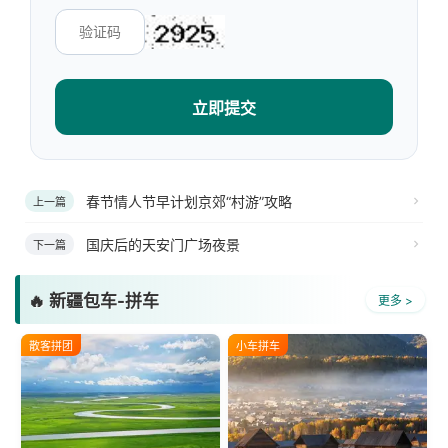
立即提交
春节情人节早计划京郊“村游”攻略
上一篇
国庆后的天安门广场夜景
下一篇
🔥 新疆包车-拼车
更多 >
散客拼团
小车拼车