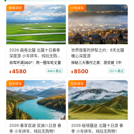
散客拼团
小车拼车
2026·画卷北疆 北疆十日春季
世界旅客的伊犁之约：8天北疆
深度游 小车拼车、纯玩无购
暖心深度游
物！
自驾环湖360°：用一圈车轮丈量
探秘三大雅丹之首：游览被《中
“大西洋最后一滴眼泪”的极致蔚
国国家地理》评选为“中国最美的
4580
8500
468人看过
257人看过
¥
¥
蓝。 赛湖旅拍：甄选多款风格服
三大雅丹”第一名的克拉玛依魔鬼
饰，9张精修美照，定格赛里木湖
城。 中国第一村：探访仅存的图
绝美瞬间。 赛湖坦克300跟车视
瓦人最大村落——禾木村，欣赏
包车拼车
包车拼车
频：专业摄影师...
晨雾与小木...
2026·春享双湖 双湖八日游 春
2026·秘境疆途 北疆十日游 春
季 小车拼车、纯玩无购物！
季 小车拼车、纯玩无购物！