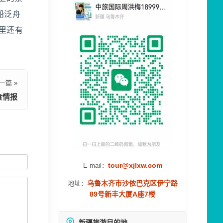
船泛舟
里还有
一篇 »
食情报
tour@xjlxw.com
E-mail：
乌鲁木齐市沙依巴克区伊宁路
地址：
89号新丰大厦A座7楼
新疆旅游目的地