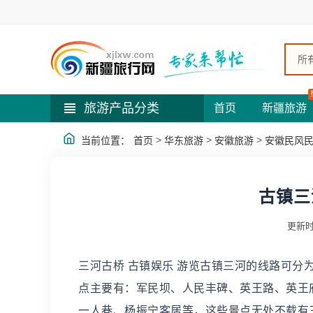
所
旅游产品分类
首页
新疆旅游
>
>
>
当前位置：
首页
华东旅游
安徽旅游
安徽民风
古镇三
更新时
三河古桥 古镇娱乐 游览古镇三河的线路可分
点主要有：军民坝、人民丰碑、英王路、英王
一人巷、杨振宁客居等，这些景点无处不载有