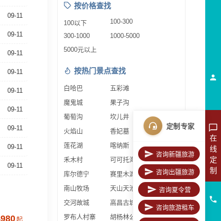
按价格查找
09-11
100-300
100以下
09-11
300-1000
1000-5000
5000元以上
09-11
按热门景点查找
09-11
白哈巴
五彩滩
09-11
魔鬼城
果子沟
09-11
葡萄沟
坎儿井
定制专家
09-11
火焰山
香妃墓
在
莲花湖
喀纳斯
09-11
线
咨询新疆旅游
定
禾木村
可可托海
09-11
制
咨询出疆旅游
库尔德宁
赛里木湖
南山牧场
天山天池
咨询夏令营
交河故城
高昌古城
咨询旅游租车
罗布人村寨
胡杨林公园
4980
起