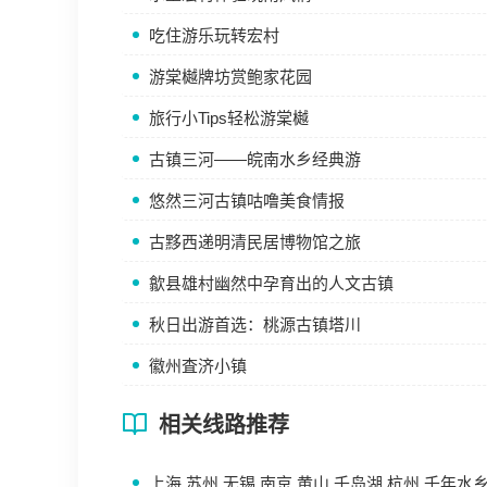
吃住游乐玩转宏村
游棠樾牌坊赏鲍家花园
旅行小Tips轻松游棠樾
古镇三河——皖南水乡经典游
悠然三河古镇咕噜美食情报
古黟西递明清民居博物馆之旅
歙县雄村幽然中孕育出的人文古镇
秋日出游首选：桃源古镇塔川
徽州査济小镇
相关线路推荐
上海.苏州.无锡.南京.黄山.千岛湖.杭州.千年水