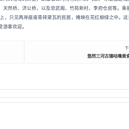
、天然桥、济公桥，以及忠武阁、竹苑新村、李府仓房等。乘
河上，只见两岸座座青砖黛瓦的民居，掩映在花红柳绿之中。这
受游客欢迎。
下
悠然三河古镇咕噜美