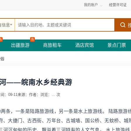
我的账户
经营许可证
有信息
热
热
出疆旅游
商旅租车
酒店宾馆
景点门票
民俗
河——皖南水乡经典游
间：09-11
来源：
作者：
浏览：
...
次
为两条，一条是陆路旅游线，另一条是水上旅游线。 陆路旅游
府、大捷门、古西街、万年台、古城墙、国公桥、无蚊桥、城
三河沉甸甸的历史、飘溢着三河特有的人文气息。 水上旅游线