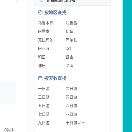
按地区查找
乌鲁木齐
吐鲁番
阿勒泰
伊犁
克拉玛依
库尔勒
阿克苏
喀什
和田
昌吉
博乐
哈密
按天数查找
一日游
二日游
三日游
四日游
五日游
六日游
七日游
八日游
九日游
十日游以上
09-11