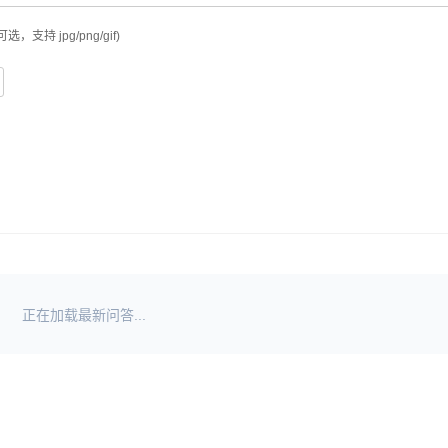
可选，支持 jpg/png/gif)
正在加载最新问答...