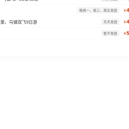
¥
每周一，周三，周五发团
同里、乌镇双飞9日游
¥
天天发团
¥
暂不发团