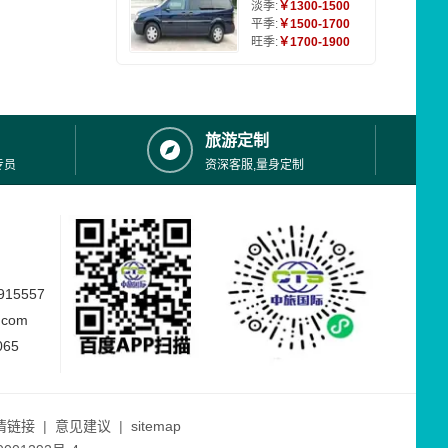
淡季:
￥1300-1500
平季:
￥1500-1700
旺季:
￥1700-1900
旅游定制
专员
资深客服,量身定制
15557
.com
065
情链接
|
意见建议
|
sitemap