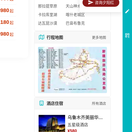
咨询夕阳红
那拉提草原
天山神木园
4980
起
卡拉库里湖
喀什老城区
4180
起
达瓦昆沙漠
巴音布鲁克
5980
起
行程地图
更多地图
酒店住宿
所有酒店
乌鲁木齐美丽华大酒
五星级酒店
¥
580