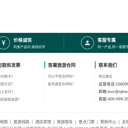
价格诚信
客服专属
同类产品中,保持好评
同一产品,同一客服
付款和发票
签署旅游合同
联系我们
签约刷卡？
可以不签合同吗？
意见建议
监督电话:156099
付款方式？
能传真签合同吗？
邮箱:tour@xjlxw
网上支付？
客服:400-099-2
如何获取发票？
地图
|
旅游线路
|
酒店宾馆
|
商旅租车
|
景点门票
|
帮助中心
|
友