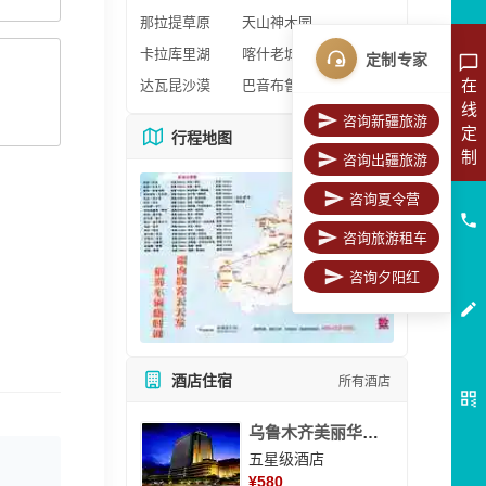
那拉提草原
天山神木园
卡拉库里湖
喀什老城区
定制专家
在
达瓦昆沙漠
巴音布鲁克
线
咨询新疆旅游
定
行程地图
更多地图
制
咨询出疆旅游
咨询夏令营
咨询旅游租车
咨询夕阳红
酒店住宿
所有酒店
乌鲁木齐美丽华大酒
五星级酒店
¥
580