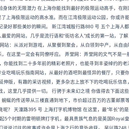
园体验身体的无限潜力 在上海你能找到最好的极限运动高手，在刚
体现了上海极限运动的高水准。而在江湾极限运动公园，你或许
录好那些美妙的瞬间。 新江湾城殷行路880 号 五个上海人
海人最爱的网站，几乎是流行语和“街坊名人”成长的第一站，了
人网站：从派对到游戏，从聚餐到聚会，从白领到中产，从自由
乐，在这里一定会有同僚呼应。 弄堂网：弄堂网的文气不是一
里，你能找到二十多年前的精彩老照片，也能寻到丰姿绰约的老
国友人的专业吃喝玩乐指南网站，从最好的酒吧到最怪异的餐厅，只要
杂志的延伸版，有趣的采访视频，更多杂志上放不下的吃喝玩乐信息
找，这里几乎提供一切。 行骋于未来幻之境 你值得去下面这
旋，蜿蜒的传送带从三楼直通到地下，市价超过百万的古董邮票
 天潼路395 号 上海打字机博物馆 在这里，最“年长”的是1
起5个时期的雷明顿牌打字机，最具贵族气息的是英国Royal
说说过往的故事或许会是上海之行的意外收获。 吴兴路248 