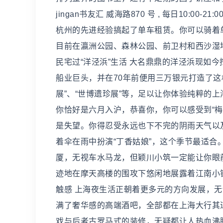
jingan书友汇 威海路870 号 , 每日10:
杭州的先进经验搞起了单车租赁。你可以骑着
目前在瀛洲公园、森林公园、前卫村和西沙湿地
民宅过“洋泾浜”生活 大名鼎鼎的洋泾浜现如
船业巨头，并在70年前便用三万银元打造了这
展”、“世博遗珍展”等，足以让你体验纯粹的上海
你恰好是六月入沪，恭喜你，你可以感受到“
是失望。你得忍受永远也下不完的阴雨天气以
着伞在雨中扮演“丁香姑娘”，这个季节最适合
厦，无视车水马龙，但颖川小筑一定能让你眼
迹地在摩天高楼的围攻下悠闲地展露着江南小
触感 上海夜生活正朝着更多元的方向发展，无论
满了奢华感的高端酒吧，全部都在上海大行其道，其中
戏与后者古罗马式的装修，无疑都让人热血沸腾。 GAME