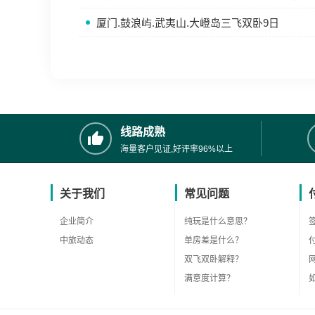
厦门.鼓浪屿.武夷山.大嶝岛三飞双卧9日
线路成熟
海量客户见证,好评率96%以上
关于我们
常见问题
企业简介
纯玩是什么意思？
中旅动态
单房差是什么？
双飞双卧解释？
满意度计算？