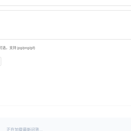
可选，支持 jpg/png/gif)
正在加载最新问答...