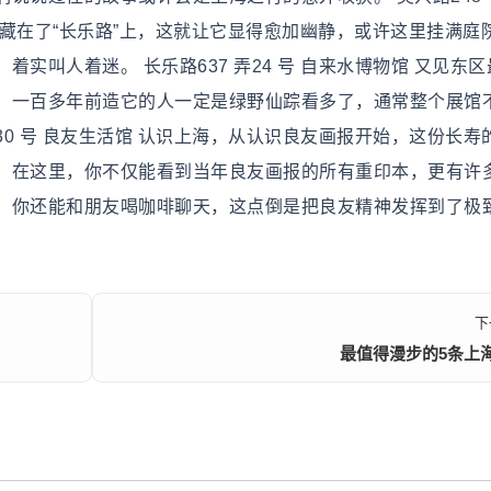
藏在了“长乐路”上，这就让它显得愈加幽静，或许这里挂满庭
实叫人着迷。 长乐路637 弄24 号 自来水博物馆 又见东
，一百多年前造它的人一定是绿野仙踪看多了，通常整个展馆
30 号 良友生活馆 认识上海，从认识良友画报开始，这份长寿
，在这里，你不仅能看到当年良友画报的所有重印本，更有许
，你还能和朋友喝咖啡聊天，这点倒是把良友精神发挥到了极致
下
最值得漫步的5条上