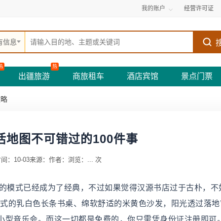
我的账户
经营许可证
有信息
热
热
出疆旅游
商旅租车
酒店宾馆
景点门票
攻略
活地图不可错过的100件事
间：10-03
来源：
作者：
浏览：
...
次
店”的模式已经成为了经典，不过如果觉得汉源书店过于古朴，不
书友汇。欧式的乳白色长条书桌、绵软舒适的米黄色沙发，阳光透过落
小型音乐会。而这一切都是免费的，你只需凭身份证注册即可