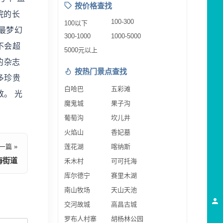
按价格查找
院的长
100-300
100以下
区最梦幻
300-1000
1000-5000
不会超
5000元以上
的杂志
按热门景点查找
多珍贵
白哈巴
五彩滩
。 光
魔鬼城
果子沟
葡萄沟
坎儿井
火焰山
香妃墓
一篇 »
莲花湖
喀纳斯
海街道
禾木村
可可托海
库尔德宁
赛里木湖
南山牧场
天山天池
交河故城
高昌古城
罗布人村寨
胡杨林公园