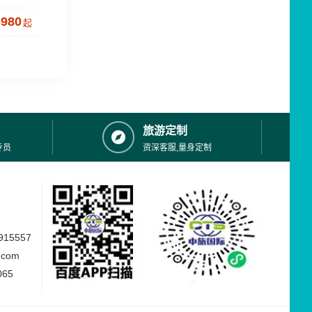
3980
起
旅游定制
专员
资深客服,量身定制
15557
.com
065