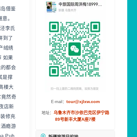
崇明岛借鉴
惬意。
洋泾李氏
拼到了
产绒绣
 如果
他的都会
其是撑
高楼大
它竟然奇
tour@xjlxw.com
E-mail：
夜店新
乌鲁木齐市沙依巴克区伊宁路
地址：
是装修充
89号新丰大厦A座7楼
意酒瘾游
 Pub
新疆旅游目的地