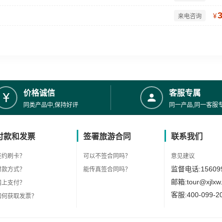
¥
来电咨询
价格诚信
客服专属
同类产品中,保持好评
同一产品,同一客服
付款和发票
签署旅游合同
联系我们
签约刷卡？
可以不签合同吗？
意见建议
监督电话:156099
付款方式？
能传真签合同吗？
邮箱:tour@xjlxw
网上支付？
客服:400-099-2
如何获取发票？