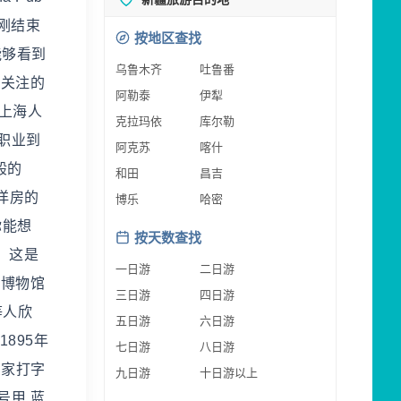
刚结束
按地区查找
能够看到
乌鲁木齐
吐鲁番
都关注的
阿勒泰
伊犁
解上海人
克拉玛依
库尔勒
职业到
阿克苏
喀什
般的
和田
昌吉
洋房的
博乐
哈密
你能想
按天数查找
，这是
一日游
二日游
些博物馆
三日游
四日游
等人欣
五日游
六日游
895年
七日游
八日游
皇家打字
九日游
十日游以上
号甲 蓝