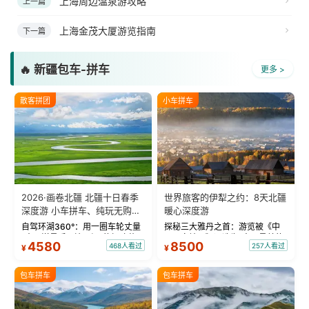
上海周边温泉游攻略
上一篇
上海金茂大厦游览指南
下一篇
🔥 新疆包车-拼车
更多 >
散客拼团
小车拼车
2026·画卷北疆 北疆十日春季
世界旅客的伊犁之约：8天北疆
深度游 小车拼车、纯玩无购
暖心深度游
物！
自驾环湖360°：用一圈车轮丈量
探秘三大雅丹之首：游览被《中
“大西洋最后一滴眼泪”的极致蔚
国国家地理》评选为“中国最美的
4580
8500
468人看过
257人看过
¥
¥
蓝。 赛湖旅拍：甄选多款风格服
三大雅丹”第一名的克拉玛依魔鬼
饰，9张精修美照，定格赛里木湖
城。 中国第一村：探访仅存的图
绝美瞬间。 赛湖坦克300跟车视
瓦人最大村落——禾木村，欣赏
包车拼车
包车拼车
频：专业摄影师...
晨雾与小木...