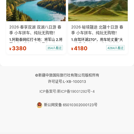
2026·春享双湖 双湖八日游 春
2026·秘境疆途 北疆十日游 春
季 小车拼车、纯玩无购物！
季 小车拼车、纯玩无购物！
1.阿勒泰网红打卡地：将军山 2.将
1.自驾环湖270°，用车轮丈量“大
军山落日缆车，体验雪都风光 3.
西洋最后一滴眼泪”的极致蔚蓝，
3380
4180
354人看过
4264人看过
¥
¥
将军山，夕阳派对，蹦迪party 4.
让雪山、花海与深邃湖水在转弯
自驾赛里木湖360°环湖 5.二进赛
间连成自由的画卷。 2.特别赠送
湖随心游，邂逅湖畔日出浪漫...
那拉提景区3公里内，落地窗三钻
民宿 3.那...
©新疆中旅国际旅行社有限公司版权所有
许可证号:L-XB-100013
ICP备案号:新ICP备19001292号-4
新公网安备 65010302000123号