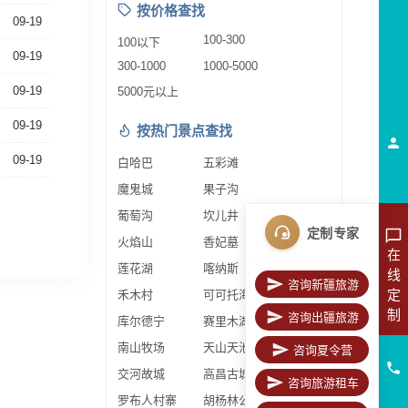
按价格查找
09-19
100-300
100以下
09-19
300-1000
1000-5000
09-19
5000元以上
09-19
按热门景点查找
09-19
白哈巴
五彩滩
魔鬼城
果子沟
葡萄沟
坎儿井
定制专家
火焰山
香妃墓
在
莲花湖
喀纳斯
线
咨询新疆旅游
定
禾木村
可可托海
制
咨询出疆旅游
库尔德宁
赛里木湖
南山牧场
天山天池
咨询夏令营
交河故城
高昌古城
咨询旅游租车
罗布人村寨
胡杨林公园