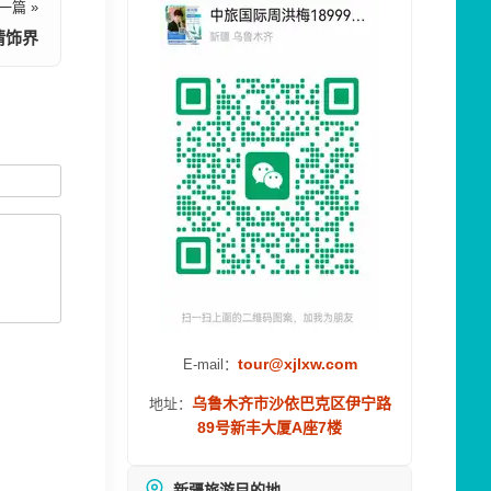
一篇 »
情饰界
tour@xjlxw.com
E-mail：
乌鲁木齐市沙依巴克区伊宁路
地址：
89号新丰大厦A座7楼
新疆旅游目的地