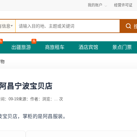
我的账户
经营许可证
有信息
热
热
出疆旅游
商旅租车
酒店宾馆
景点门票
购物
阿昌宁波宝贝店
间：09-19
来源：
作者：
浏览：
...
次
宁波宝贝店，掌柜的是阿昌服装。