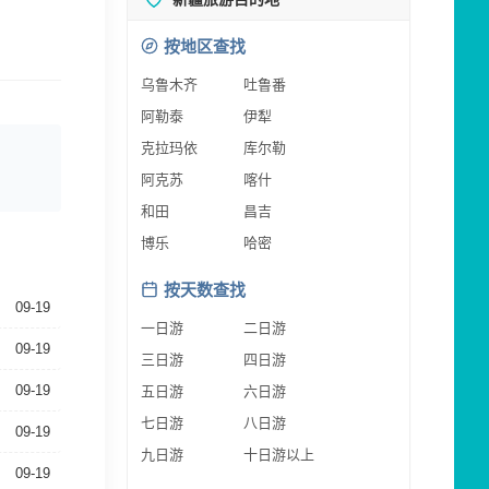
按地区查找
乌鲁木齐
吐鲁番
阿勒泰
伊犁
克拉玛依
库尔勒
阿克苏
喀什
和田
昌吉
博乐
哈密
按天数查找
09-19
一日游
二日游
09-19
三日游
四日游
09-19
五日游
六日游
七日游
八日游
09-19
九日游
十日游以上
09-19