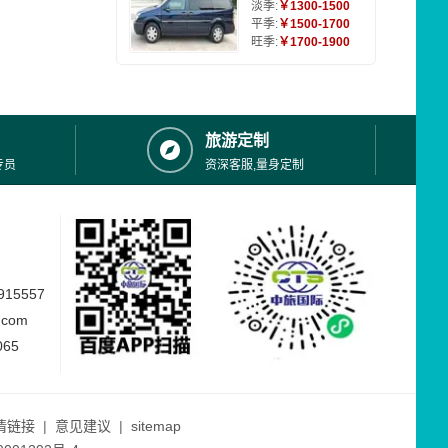
淡季:
￥1300-1500
平季:
￥1500-1700
旺季:
￥1700-1900
旅游定制
专员
资深客服,量身定制
15557
.com
065
情链接
|
意见建议
|
sitemap