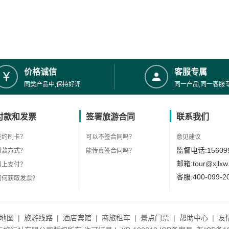
价格诚信
客服专属
同类产品中,保持好评
同一产品,同一客服
付款和发票
签署旅游合同
联系我们
签约刷卡？
可以不签合同吗？
意见建议
监督电话:156099
付款方式？
能传真签合同吗？
邮箱:tour@xjlxw
网上支付？
客服:400-099-2
如何获取发票？
地图
|
旅游线路
|
酒店宾馆
|
商旅租车
|
景点门票
|
帮助中心
|
友