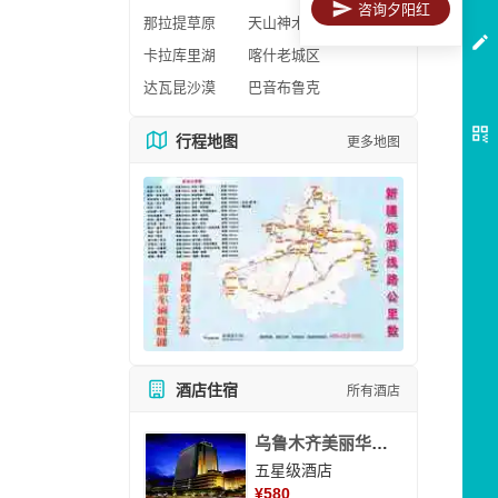
咨询夕阳红
那拉提草原
天山神木园
卡拉库里湖
喀什老城区
达瓦昆沙漠
巴音布鲁克
行程地图
更多地图
酒店住宿
所有酒店
乌鲁木齐美丽华大酒
五星级酒店
¥
580