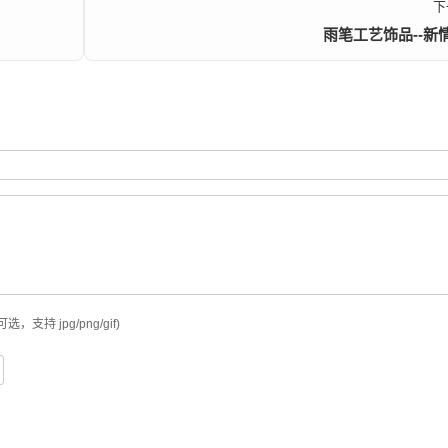
下
雨笔工艺饰品--新
可选，支持 jpg/png/gif)