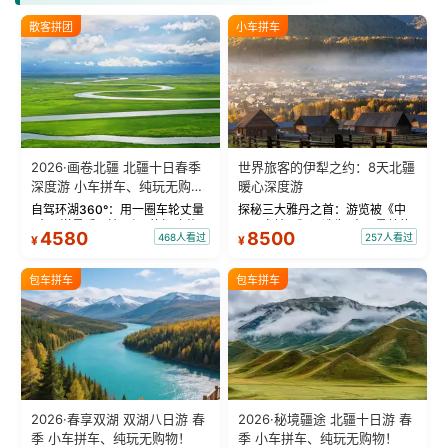
散客拼团
小车拼车
2026·画卷北疆 北疆十日春季
世界旅客的伊犁之约：8天北疆
深度游 小车拼车、纯玩无购
暖心深度游
物！
自驾环湖360°：用一圈车轮丈量
探秘三大雅丹之首：游览被《中
“大西洋最后一滴眼泪”的极致蔚
国国家地理》评选为“中国最美的
4580
8500
468人看过
257人看过
¥
¥
蓝。 赛湖旅拍：甄选多款风格服
三大雅丹”第一名的克拉玛依魔鬼
饰，9张精修美照，定格赛里木湖
城。 中国第一村：探访仅存的图
绝美瞬间。 赛湖坦克300跟车视
瓦人最大村落——禾木村，欣赏
包车拼车
包车拼车
频：专业摄影师...
晨雾与小木...
2026·春享双湖 双湖八日游 春
2026·秘境疆途 北疆十日游 春
季 小车拼车、纯玩无购物！
季 小车拼车、纯玩无购物！