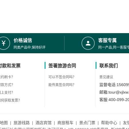
价格诚信
客服专属
同类产品中,保持好评
同一产品,同一客服
付款和发票
签署旅游合同
联系我们
签约刷卡？
可以不签合同吗？
意见建议
监督电话:156099
付款方式？
能传真签合同吗？
邮箱:tour@xjlxw
网上支付？
客服:400-099-2
如何获取发票？
地图
|
旅游线路
|
酒店宾馆
|
商旅租车
|
景点门票
|
帮助中心
|
友