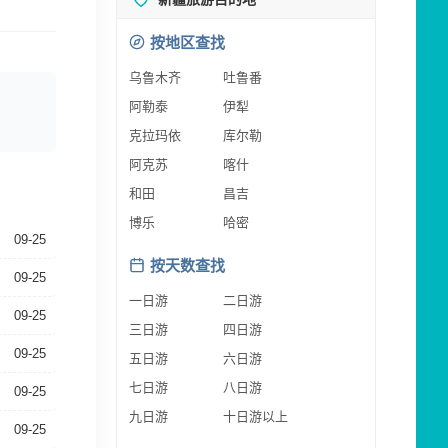
按地区查找
乌鲁木齐
吐鲁番
阿勒泰
伊犁
克拉玛依
库尔勒
阿克苏
喀什
和田
昌吉
博乐
哈密
09-25
按天数查找
09-25
一日游
二日游
09-25
三日游
四日游
09-25
五日游
六日游
七日游
八日游
09-25
九日游
十日游以上
09-25