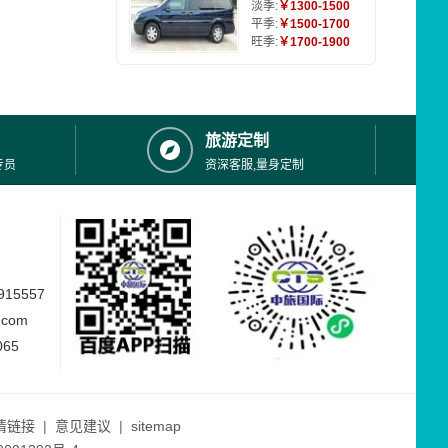
淡季:
￥1300-1500
平季:
￥1500-1700
旺季:
￥1700-1900
旅游定制
专员
资深客服,量身定制
15557
.com
065
情链接
|
意见建议
|
sitemap