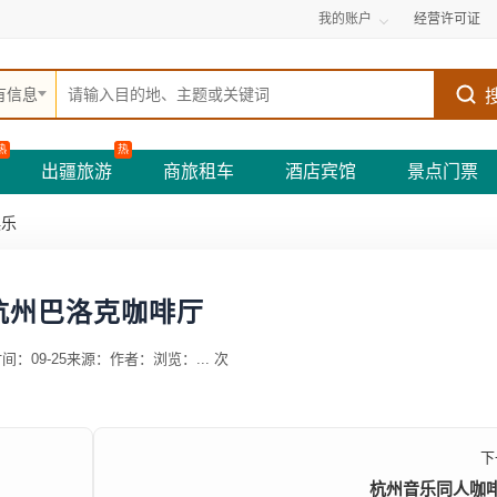
我的账户
经营许可证
有信息
热
热
出疆旅游
商旅租车
酒店宾馆
景点门票
娱乐
杭州巴洛克咖啡厅
间：09-25
来源：
作者：
浏览：
...
次
下
杭州音乐同人咖