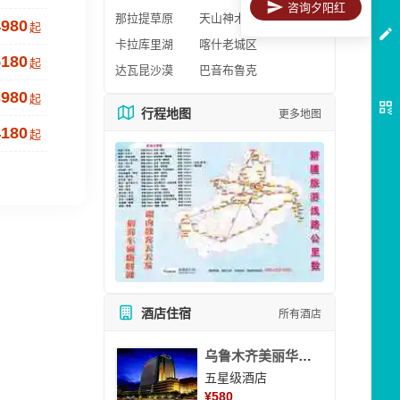
咨询夕阳红
那拉提草原
天山神木园
4980
起
卡拉库里湖
喀什老城区
5180
起
达瓦昆沙漠
巴音布鲁克
3980
起
行程地图
更多地图
4180
起
酒店住宿
所有酒店
乌鲁木齐美丽华大酒
五星级酒店
¥
580