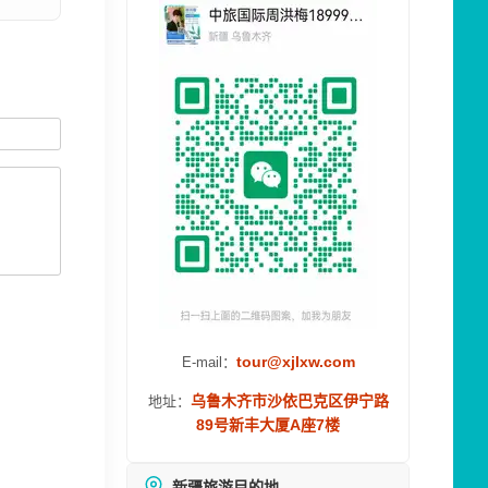
tour@xjlxw.com
E-mail：
乌鲁木齐市沙依巴克区伊宁路
地址：
89号新丰大厦A座7楼
新疆旅游目的地