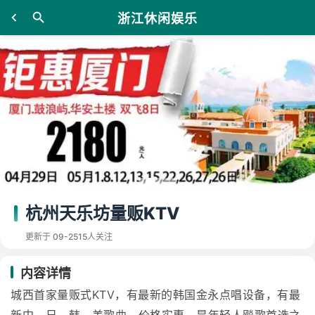
浙江休闲娱乐
杭州天乐坊量贩KTV
更新于 09-25
15人关注
内容详情
城西首家量贩式KTV，有最新的韩国金永点唱设备，有最