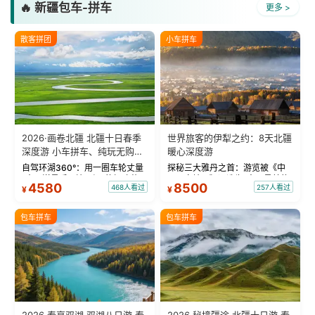
🔥 新疆包车-拼车
更多 >
散客拼团
小车拼车
2026·画卷北疆 北疆十日春季
世界旅客的伊犁之约：8天北疆
深度游 小车拼车、纯玩无购
暖心深度游
物！
自驾环湖360°：用一圈车轮丈量
探秘三大雅丹之首：游览被《中
“大西洋最后一滴眼泪”的极致蔚
国国家地理》评选为“中国最美的
4580
8500
468人看过
257人看过
¥
¥
蓝。 赛湖旅拍：甄选多款风格服
三大雅丹”第一名的克拉玛依魔鬼
饰，9张精修美照，定格赛里木湖
城。 中国第一村：探访仅存的图
绝美瞬间。 赛湖坦克300跟车视
瓦人最大村落——禾木村，欣赏
包车拼车
包车拼车
频：专业摄影师...
晨雾与小木...