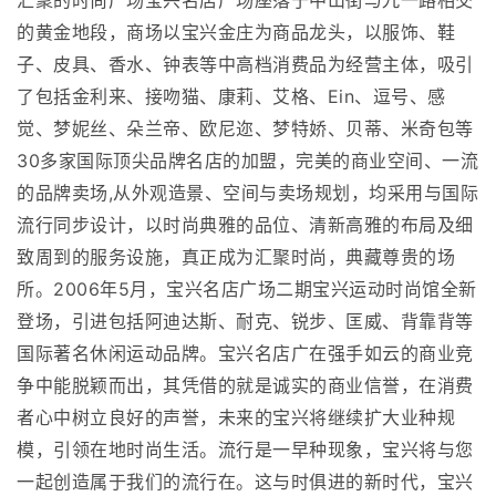
汇聚的时尚广场宝兴名店广场座落于中山街与九一路相交
的黄金地段，商场以宝兴金庄为商品龙头，以服饰、鞋
子、皮具、香水、钟表等中高档消费品为经营主体，吸引
了包括金利来、接吻猫、康莉、艾格、Ein、逗号、感
觉、梦妮丝、朵兰帝、欧尼迩、梦特娇、贝蒂、米奇包等
30多家国际顶尖品牌名店的加盟，完美的商业空间、一流
的品牌卖场,从外观造景、空间与卖场规划，均采用与国际
流行同步设计，以时尚典雅的品位、清新高雅的布局及细
致周到的服务设施，真正成为汇聚时尚，典藏尊贵的场
所。2006年5月，宝兴名店广场二期宝兴运动时尚馆全新
登场，引进包括阿迪达斯、耐克、锐步、匡威、背靠背等
国际著名休闲运动品牌。宝兴名店广在强手如云的商业竞
争中能脱颖而出，其凭借的就是诚实的商业信誉，在消费
者心中树立良好的声誉，未来的宝兴将继续扩大业种规
模，引领在地时尚生活。流行是一早种现象，宝兴将与您
一起创造属于我们的流行在。这与时俱进的新时代，宝兴