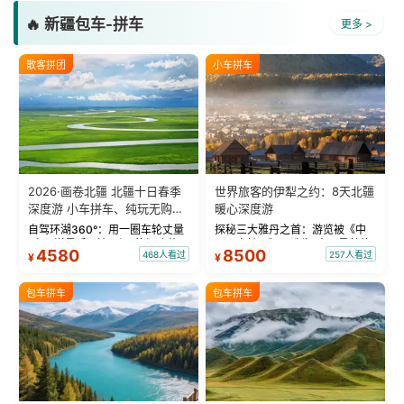
🔥 新疆包车-拼车
更多 >
散客拼团
小车拼车
2026·画卷北疆 北疆十日春季
世界旅客的伊犁之约：8天北疆
深度游 小车拼车、纯玩无购
暖心深度游
物！
自驾环湖360°：用一圈车轮丈量
探秘三大雅丹之首：游览被《中
“大西洋最后一滴眼泪”的极致蔚
国国家地理》评选为“中国最美的
4580
8500
468人看过
257人看过
¥
¥
蓝。 赛湖旅拍：甄选多款风格服
三大雅丹”第一名的克拉玛依魔鬼
饰，9张精修美照，定格赛里木湖
城。 中国第一村：探访仅存的图
绝美瞬间。 赛湖坦克300跟车视
瓦人最大村落——禾木村，欣赏
包车拼车
包车拼车
频：专业摄影师...
晨雾与小木...