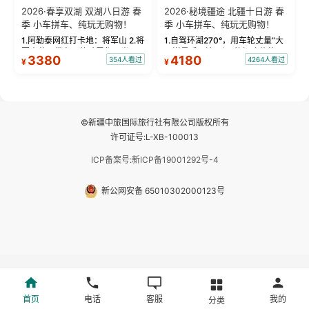
2026·春享双湖 双湖八日游 春
2026·秘境疆途 北疆十日游 春
季 小车拼车、纯玩无购物！
季 小车拼车、纯玩无购物！
1.阿勒泰网红打卡地：将军山 2.将
1.自驾环湖270°，用车轮丈量“大
军山落日缆车，体验雪都风光 3.
西洋最后一滴眼泪”的极致蔚蓝，
3380
4180
354人看过
4264人看过
¥
¥
将军山，夕阳派对，蹦迪party 4.
让雪山、花海与深邃湖水在转弯
自驾赛里木湖360°环湖 5.二进赛
间连成自由的画卷。 2.特别赠送
湖随心游，邂逅湖畔日出浪漫...
那拉提景区3公里内，落地窗三钻
民宿 3.那...
©新疆中旅国际旅行社有限公司版权所有
许可证号:L-XB-100013
ICP备案号:新ICP备19001292号-4
新公网安备 65010302000123号
首页
电话
客服
我的
分类