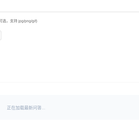
可选，支持 jpg/png/gif)
正在加载最新问答...