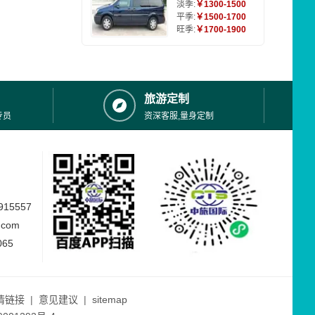
淡季:
￥1300-1500
平季:
￥1500-1700
旺季:
￥1700-1900
旅游定制
专员
资深客服,量身定制
15557
.com
065
情链接
|
意见建议
|
sitemap