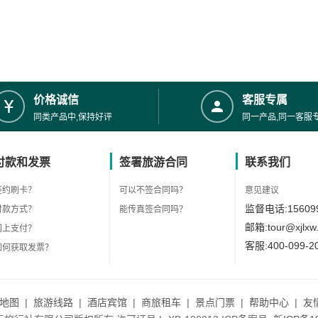
价格诚信
客服专属
同类产品中,保持好评
同一产品,同一客服
付款和发票
签署旅游合同
联系我们
签约刷卡？
可以不签合同吗？
意见建议
监督电话:156099
付款方式？
能传真签合同吗？
邮箱:tour@xjlxw
网上支付？
客服:400-099-2
如何获取发票？
地图
|
旅游线路
|
酒店宾馆
|
商旅租车
|
景点门票
|
帮助中心
|
友