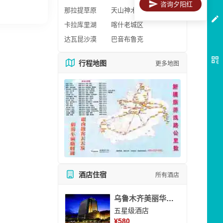
咨询夕阳红
那拉提草原
天山神木园
卡拉库里湖
喀什老城区
达瓦昆沙漠
巴音布鲁克
行程地图
更多地图
酒店住宿
所有酒店
乌鲁木齐美丽华大酒
五星级酒店
¥
580