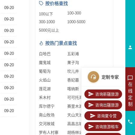
按价格查找
09-20
100-300
100以下
09-20
300-1000
1000-5000
5000元以上
09-20
09-20
按热门景点查找
09-20
白哈巴
五彩滩
魔鬼城
果子沟
09-20
葡萄沟
坎儿井
09-20
定制专家
火焰山
香妃墓
在
09-20
莲花湖
喀纳斯
线
咨询新疆旅游
定
禾木村
可可托海
09-20
制
咨询出疆旅游
库尔德宁
赛里木湖
09-20
南山牧场
天山天池
咨询夏令营
交河故城
高昌古城
咨询旅游租车
罗布人村寨
胡杨林公园