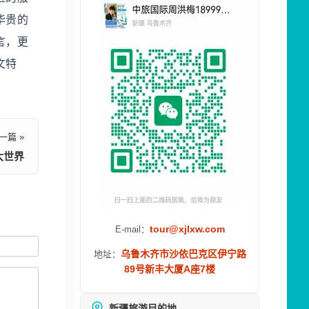
华贵的
言，更
文特
一篇 »
大世界
tour@xjlxw.com
E-mail：
乌鲁木齐市沙依巴克区伊宁路
地址：
89号新丰大厦A座7楼
新疆旅游目的地