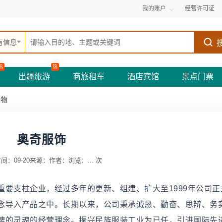
我的账户
经营许可证
有信息
热
热
出疆旅游
商旅租车
酒店宾馆
景点门票
购物
奥奇服饰
间：09-20
来源：
作者：
浏览：
...
次
要支柱企业，经过多年的更新、组建、扩大至1999年公司正
念导入产品之中。长期以来，公司秉承诚恳、勤奋、思辩、务
牌的灵魂的经营理念。振兴民族服装工业为已任，引进国际先