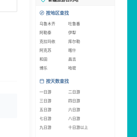
按地区查找
乌鲁木齐
吐鲁番
阿勒泰
伊犁
克拉玛依
库尔勒
阿克苏
喀什
和田
昌吉
博乐
哈密
按天数查找
一日游
二日游
三日游
四日游
五日游
六日游
七日游
八日游
九日游
十日游以上