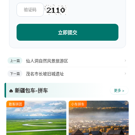
立即提交
仙人洞自然风景旅游区
上一篇
茂名市长坡旧城遗址
下一篇
🔥 新疆包车-拼车
更多 >
散客拼团
小车拼车