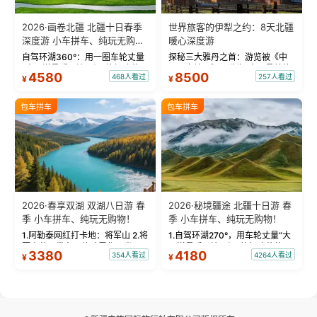
2026·画卷北疆 北疆十日春季
世界旅客的伊犁之约：8天北疆
深度游 小车拼车、纯玩无购
暖心深度游
物！
自驾环湖360°：用一圈车轮丈量
探秘三大雅丹之首：游览被《中
“大西洋最后一滴眼泪”的极致蔚
国国家地理》评选为“中国最美的
4580
8500
468人看过
257人看过
¥
¥
蓝。 赛湖旅拍：甄选多款风格服
三大雅丹”第一名的克拉玛依魔鬼
饰，9张精修美照，定格赛里木湖
城。 中国第一村：探访仅存的图
绝美瞬间。 赛湖坦克300跟车视
瓦人最大村落——禾木村，欣赏
包车拼车
包车拼车
频：专业摄影师...
晨雾与小木...
2026·春享双湖 双湖八日游 春
2026·秘境疆途 北疆十日游 春
季 小车拼车、纯玩无购物！
季 小车拼车、纯玩无购物！
1.阿勒泰网红打卡地：将军山 2.将
1.自驾环湖270°，用车轮丈量“大
军山落日缆车，体验雪都风光 3.
西洋最后一滴眼泪”的极致蔚蓝，
3380
4180
354人看过
4264人看过
¥
¥
将军山，夕阳派对，蹦迪party 4.
让雪山、花海与深邃湖水在转弯
自驾赛里木湖360°环湖 5.二进赛
间连成自由的画卷。 2.特别赠送
湖随心游，邂逅湖畔日出浪漫...
那拉提景区3公里内，落地窗三钻
民宿 3.那...