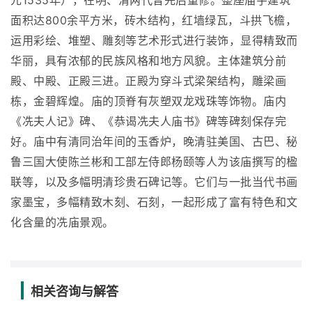
元1535年），在明、清两代曾先后重修。整座庙宇建筑
面积达800余平方米，砖木结构，红墙绿瓦，斗拱飞檐，
运用彩绘、堆塑、雕刻等艺术形式进行装饰，显得精致而
华丽，具有浓郁的民族风格和地方风貌。主体建筑分前
殿、中殿、正殿三进。正殿为穿斗式梁架结构，雕梁画
栋，金碧辉煌。庙的顶脊有灰塑双龙戏珠等饰物。庙内
《冼夫人记》碑、《恭谒冼夫人庙书》碑等碑刻保存完
好。庙中有清同治年间的玉香炉，晚清驻美国、古巴、秘
鲁三国大使陈兰彬和工部左侍郎杨颐等人为该庙撰写的楹
联等，以及多幅明清珍贵石碑记等。它们与一批当代书画
家墨宝，多幅精致木刻、石刻，一起形成了富有特色和文
化含量的冼庙景观。
相关咨询与解答