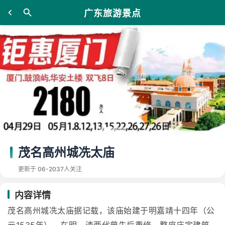
广东旅游景点
茂名高州城冼太庙
更新于 06-20
37人关注
内容详情
茂名高州城冼太庙据记载，该庙始建于明嘉靖十四年（公