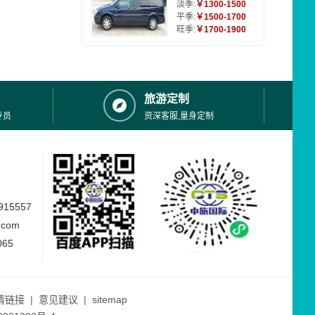
淡季:
￥1300-1500
平季:
￥1500-1700
旺季:
￥1700-1900
旅游定制
专员
资深客服,量身定制
15557
.com
065
情链接
|
意见建议
|
sitemap