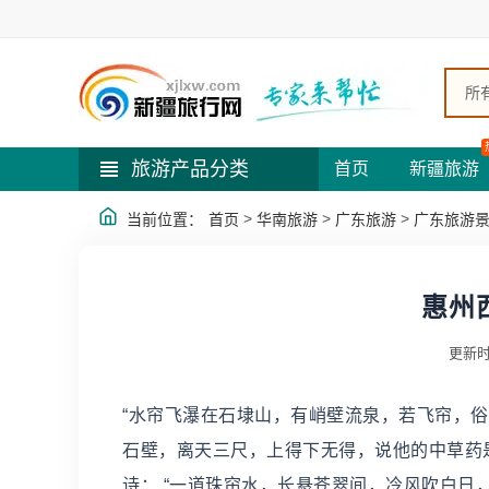
所
旅游产品分类
首页
新疆旅游
>
>
>
当前位置：
首页
华南旅游
广东旅游
广东旅游
惠州
更新时
“水帘飞瀑在石埭山，有峭壁流泉，若飞帘，
石壁，离天三尺，上得下无得，说他的中草药是
诗： “一道珠帘水，长悬苍翠间，冷风吹白