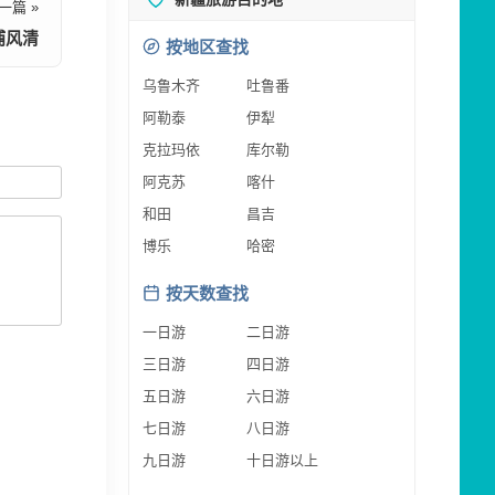
一篇 »
浦风清
按地区查找
乌鲁木齐
吐鲁番
阿勒泰
伊犁
克拉玛依
库尔勒
阿克苏
喀什
和田
昌吉
博乐
哈密
按天数查找
一日游
二日游
三日游
四日游
五日游
六日游
七日游
八日游
九日游
十日游以上