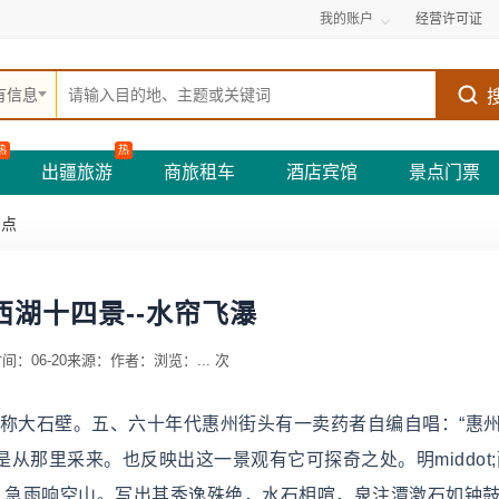
我的账户
经营许可证
有信息
热
热
出疆旅游
商旅租车
酒店宾馆
景点门票
景点
西湖十四景--水帘飞瀑
间：06-20
来源：
作者：
浏览：
...
次
俗称大石壁。五、六十年代惠州街头有一卖药者自编自唱：“惠
从那里采来。也反映出这一景观有它可探奇之处。明middot;
日，急雨响空山。写出其秀逸殊绝，水石相喧，泉注潭激石如钟