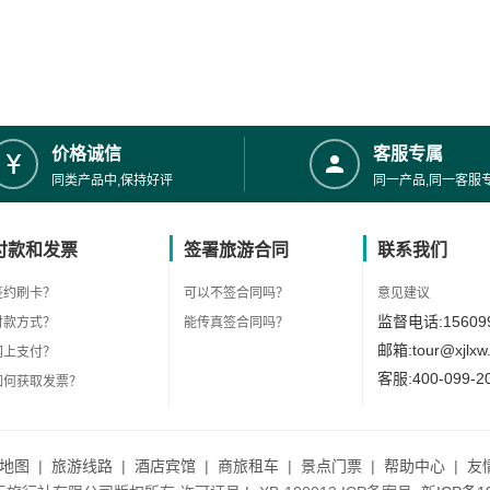
价格诚信
客服专属
同类产品中,保持好评
同一产品,同一客服
付款和发票
签署旅游合同
联系我们
签约刷卡？
可以不签合同吗？
意见建议
监督电话:156099
付款方式？
能传真签合同吗？
邮箱:tour@xjlxw
网上支付？
客服:400-099-2
如何获取发票？
地图
|
旅游线路
|
酒店宾馆
|
商旅租车
|
景点门票
|
帮助中心
|
友