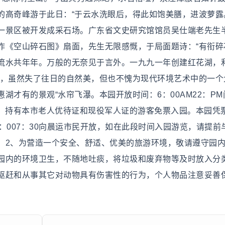
的高奇峰游于此日：“于云水洗眼后，得此如饱美膳，进波萝露
一景区被开发成采石场。广东省文史研究馆馆员吴仕端老先生
作《空山碎石图》扇面，先生无限感慨，于局面题诗：“有衔碎
流水共年年。万般的无奈见于言外。一九九一年创建红花湖，
观，虽然失了往日的自然美，但也不愧为现代环境艺术中的一个
湖才有的景观“水帘飞瀑。本园开放时间：6：00AM22：PM
的儿童、持有本市老人优待证和现役军人证的游客免票入园。本园凭
：007：30向晨运市民开放，如在此段时间入园游览，请提前
。2、为营造一个安全、舒适、优美的旅游环境，敬请遵守园
园内的环境卫生，不随地吐痰，将垃圾和废弃物等及时放入分
驱赶和从事其它对动物具有伤害性的行为，个人物品注意妥善