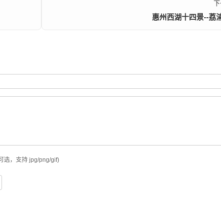
下
惠州西湖十四景--荔
可选，支持 jpg/png/gif)