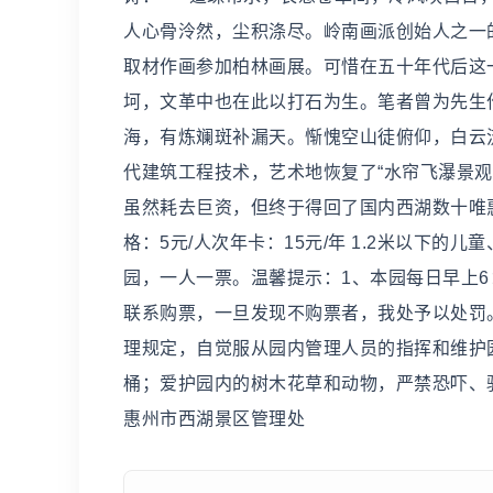
人心骨泠然，尘积涤尽。岭南画派创始人之一
取材作画参加柏林画展。可惜在五十年代后这
坷，文革中也在此以打石为生。笔者曾为先生
海，有炼斓斑补漏天。惭愧空山徒俯仰，白云
代建筑工程技术，艺术地恢复了“水帘飞瀑景
虽然耗去巨资，但终于得回了国内西湖数十唯惠
格：5元/人次年卡：15元/年 1.2米以下
园，一人一票。温馨提示：1、本园每日早上6
联系购票，一旦发现不购票者，我处予以处罚
理规定，自觉服从园内管理人员的指挥和维护
桶；爱护园内的树木花草和动物，严禁恐吓、
惠州市西湖景区管理处