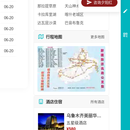
咨询夕阳红
那拉提草原
天山神木园
06-20
卡拉库里湖
喀什老城区
06-20
达瓦昆沙漠
巴音布鲁克
06-20
行程地图
更多地图
06-20
06-20
酒店住宿
所有酒店
乌鲁木齐美丽华大酒
五星级酒店
¥
580