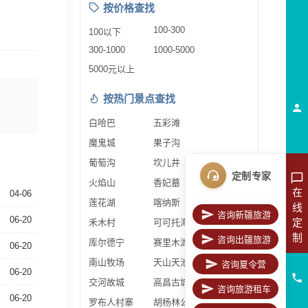
按价格查找
100-300
100以下
300-1000
1000-5000
5000元以上
按热门景点查找
白哈巴
五彩滩
魔鬼城
果子沟
葡萄沟
坎儿井
定制专家
火焰山
香妃墓
在
04-06
莲花湖
喀纳斯
线
咨询新疆旅游
06-20
定
禾木村
可可托海
制
咨询出疆旅游
库尔德宁
赛里木湖
06-20
南山牧场
天山天池
咨询夏令营
06-20
交河故城
高昌古城
咨询旅游租车
06-20
罗布人村寨
胡杨林公园