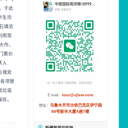
。于此
半生坎
石填沧
利用现
大作，
门票价
票入
与我处
内各项管
类垃圾
tour@xjlxw.com
E-mail：
保存。
乌鲁木齐市沙依巴克区伊宁路
地址：
89号新丰大厦A座7楼
新疆旅游目的地