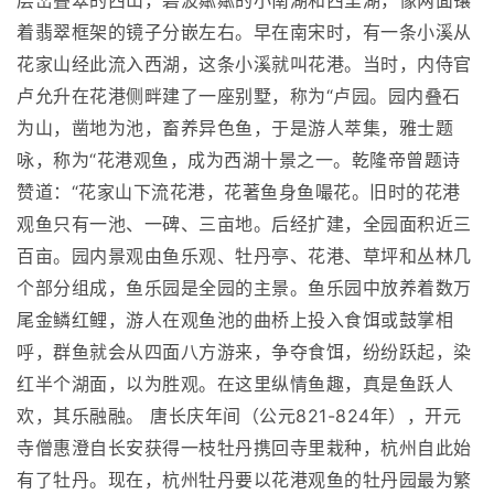
层峦叠翠的西山，碧波粼粼的小南湖和西里湖，像两面镶
着翡翠框架的镜子分嵌左右。早在南宋时，有一条小溪从
花家山经此流入西湖，这条小溪就叫花港。当时，内侍官
卢允升在花港侧畔建了一座别墅，称为“卢园。园内叠石
为山，凿地为池，畜养异色鱼，于是游人萃集，雅士题
咏，称为“花港观鱼，成为西湖十景之一。乾隆帝曾题诗
赞道：“花家山下流花港，花著鱼身鱼嘬花。旧时的花港
观鱼只有一池、一碑、三亩地。后经扩建，全园面积近三
百亩。园内景观由鱼乐观、牡丹亭、花港、草坪和丛林几
个部分组成，鱼乐园是全园的主景。鱼乐园中放养着数万
尾金鳞红鲤，游人在观鱼池的曲桥上投入食饵或鼓掌相
呼，群鱼就会从四面八方游来，争夺食饵，纷纷跃起，染
红半个湖面，以为胜观。在这里纵情鱼趣，真是鱼跃人
欢，其乐融融。 唐长庆年间（公元821-824年），开元
寺僧惠澄自长安获得一枝牡丹携回寺里栽种，杭州自此始
有了牡丹。现在，杭州牡丹要以花港观鱼的牡丹园最为繁