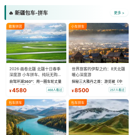
🔥 新疆包车-拼车
更多 >
散客拼团
小车拼车
2026·画卷北疆 北疆十日春季
世界旅客的伊犁之约：8天北疆
深度游 小车拼车、纯玩无购
暖心深度游
物！
自驾环湖360°：用一圈车轮丈量
探秘三大雅丹之首：游览被《中
“大西洋最后一滴眼泪”的极致蔚
国国家地理》评选为“中国最美的
4580
8500
468人看过
257人看过
¥
¥
蓝。 赛湖旅拍：甄选多款风格服
三大雅丹”第一名的克拉玛依魔鬼
饰，9张精修美照，定格赛里木湖
城。 中国第一村：探访仅存的图
绝美瞬间。 赛湖坦克300跟车视
瓦人最大村落——禾木村，欣赏
包车拼车
包车拼车
频：专业摄影师...
晨雾与小木...