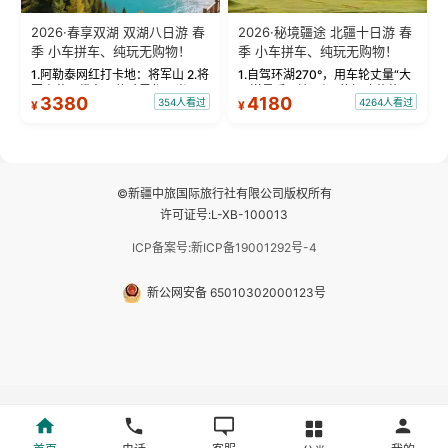
2026·春享双湖 双湖八日游 春
2026·秘境疆途 北疆十日游 春
季 小车拼车、纯玩无购物！
季 小车拼车、纯玩无购物！
1.阿勒泰网红打卡地：将军山 2.将
1.自驾环湖270°，用车轮丈量“大
军山落日缆车，体验雪都风光 3.
西洋最后一滴眼泪”的极致蔚蓝，
3380
4180
354人看过
4264人看过
¥
¥
将军山，夕阳派对，蹦迪party 4.
让雪山、花海与深邃湖水在转弯
自驾赛里木湖360°环湖 5.二进赛
间连成自由的画卷。 2.特别赠送
湖随心游，邂逅湖畔日出浪漫...
那拉提景区3公里内，落地窗三钻
民宿 3.那...
©新疆中旅国际旅行社有限公司版权所有
许可证号:L-XB-100013
ICP备案号:新ICP备19001292号-4
新公网安备 65010302000123号