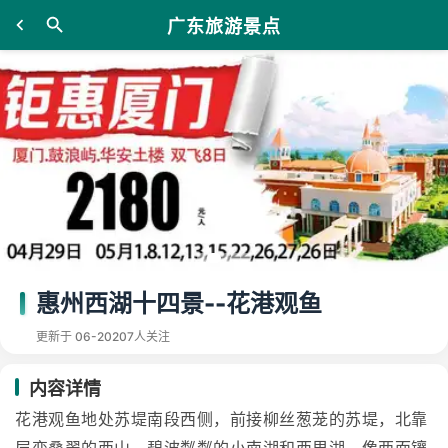
广东旅游景点
惠州西湖十四景--花港观鱼
更新于 06-20
207人关注
内容详情
花港观鱼地处苏堤南段西侧，前接柳丝葱茏的苏堤，北靠