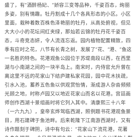
盛了，有“酒醉杨妃、“娇容三变等品种，千姿百态，绚丽
多姿，别有情趣。牡丹割成十几个各具形态的小区。小区
里面，栽种着数百株色泽艳丽的牡丹，从高处俯视，但见
大大小小的花坛间红夹绿，那灿若云锦的牡丹花千姿百
态，斗奇竞态妍，令人流连忘返。园内植物配置精致，四
季有应时之花，八节有长青之树，发展了“花、“港、“鱼这
一名胜的特色。花港观鱼公园位于苏堤南段以西，在西里
湖与小南湖之间的一块半岛上。南宋时，内侍官允升曾在
离这里不远的花家山下结庐建私家花园，园中花木扶疏，
引水入池，蓄养五色鱼以供观赏怡情，渐成游人杂沓频频
光顾之地，时称卢园又以地近花家山而名以花港。宫廷画
师创作西湖十景组画时将它列入其中。清康熙三十八年
（一六九九），皇帝玄烨驾临西湖，照例题书花港观鱼景
目，用石建碑于鱼池畔。后来乾隆下江南游西湖时，又有
诗作题刻于碑阴，诗中有句云：“花家山下流花港，花著