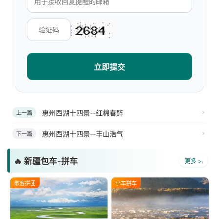
立即提交
惠州西湖十四景--红棉春醉
上一篇
惠州西湖十四景--丰山浩气
下一篇
🔥 新疆包车-拼车
更多 >
散客拼团
小车拼车