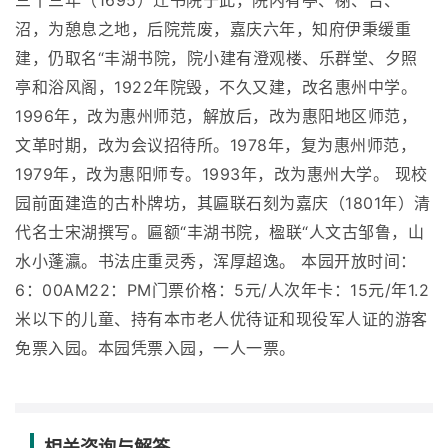
三十三年（1695）迁书院于此，院内有亭、榭、台、
沼，为憩息之地，后院荒废，嘉庆六年，知府伊秉缓重
建，仍取名“丰湖书院，院小建有澄观楼、乐群堂、夕照
亭和浴风阁，1922年院毁，不久又建，改名惠州中学。
1996年，改为惠州师范，解放后，改为惠阳地区师范，
文革时期，改为会议招待所。1978年，复为惠州师范，
1979年，改为惠阳师专。1993年，改为惠州大学。 现校
园前面建造的古朴牌坊，其匾联石刻为嘉庆（1801年）清
代名士宋湖撰写。匾额“丰湖书院，楹联“人文古邹鲁，山
水小蓬瀛。书法庄重灵秀，浑厚超逸。 本园开放时间：
6：00AM22：PM门票价格：5元/人次年卡：15元/年1.2
米以下的儿童、持有本市老人优待证和现役军人证的游客
免票入园。本园凭票入园，一人一票。
相关咨询与解答