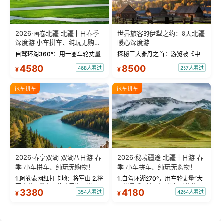
2026·画卷北疆 北疆十日春季
世界旅客的伊犁之约：8天北疆
深度游 小车拼车、纯玩无购
暖心深度游
物！
自驾环湖360°：用一圈车轮丈量
探秘三大雅丹之首：游览被《中
“大西洋最后一滴眼泪”的极致蔚
国国家地理》评选为“中国最美的
4580
8500
468人看过
257人看过
¥
¥
蓝。 赛湖旅拍：甄选多款风格服
三大雅丹”第一名的克拉玛依魔鬼
饰，9张精修美照，定格赛里木湖
城。 中国第一村：探访仅存的图
绝美瞬间。 赛湖坦克300跟车视
瓦人最大村落——禾木村，欣赏
包车拼车
包车拼车
频：专业摄影师...
晨雾与小木...
2026·春享双湖 双湖八日游 春
2026·秘境疆途 北疆十日游 春
季 小车拼车、纯玩无购物！
季 小车拼车、纯玩无购物！
1.阿勒泰网红打卡地：将军山 2.将
1.自驾环湖270°，用车轮丈量“大
军山落日缆车，体验雪都风光 3.
西洋最后一滴眼泪”的极致蔚蓝，
3380
4180
354人看过
4264人看过
¥
¥
将军山，夕阳派对，蹦迪party 4.
让雪山、花海与深邃湖水在转弯
自驾赛里木湖360°环湖 5.二进赛
间连成自由的画卷。 2.特别赠送
湖随心游，邂逅湖畔日出浪漫...
那拉提景区3公里内，落地窗三钻
民宿 3.那...