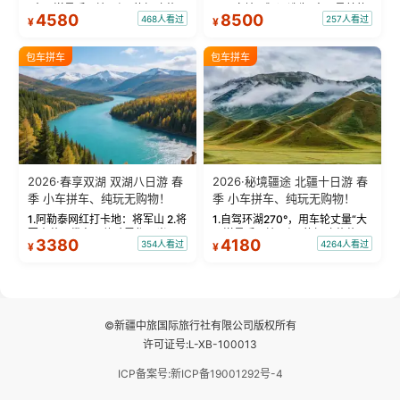
“大西洋最后一滴眼泪”的极致蔚
国国家地理》评选为“中国最美的
4580
8500
468人看过
257人看过
¥
¥
蓝。 赛湖旅拍：甄选多款风格服
三大雅丹”第一名的克拉玛依魔鬼
饰，9张精修美照，定格赛里木湖
城。 中国第一村：探访仅存的图
绝美瞬间。 赛湖坦克300跟车视
瓦人最大村落——禾木村，欣赏
包车拼车
包车拼车
频：专业摄影师...
晨雾与小木...
2026·春享双湖 双湖八日游 春
2026·秘境疆途 北疆十日游 春
季 小车拼车、纯玩无购物！
季 小车拼车、纯玩无购物！
1.阿勒泰网红打卡地：将军山 2.将
1.自驾环湖270°，用车轮丈量“大
军山落日缆车，体验雪都风光 3.
西洋最后一滴眼泪”的极致蔚蓝，
3380
4180
354人看过
4264人看过
¥
¥
将军山，夕阳派对，蹦迪party 4.
让雪山、花海与深邃湖水在转弯
自驾赛里木湖360°环湖 5.二进赛
间连成自由的画卷。 2.特别赠送
湖随心游，邂逅湖畔日出浪漫...
那拉提景区3公里内，落地窗三钻
民宿 3.那...
©新疆中旅国际旅行社有限公司版权所有
许可证号:L-XB-100013
ICP备案号:新ICP备19001292号-4