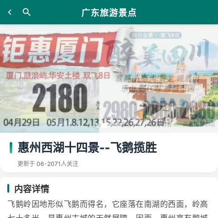
广东旅游景点
惠州西湖十四景--飞鹅揽胜
更新于 06-20
71人关注
内容详情
飞鹅岭因地形似飞鹅而得名，它座落在南湖的西面，岭高