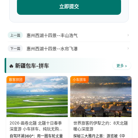
立即提交
惠州西湖十四景--丰山浩气
上一篇
惠州西湖十四景--水帘飞瀑
下一篇
🔥 新疆包车-拼车
更多 >
散客拼团
小车拼车
2026·画卷北疆 北疆十日春季
世界旅客的伊犁之约：8天北疆
深度游 小车拼车、纯玩无购
暖心深度游
物！
自驾环湖360°：用一圈车轮丈量
探秘三大雅丹之首：游览被《中