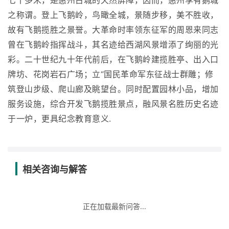
七十多米，是惠州古城的天然屏障，因而，惠州享有鹅城
之称谓。登上飞鹅岭，鸟瞰全城，景随步移，美不胜收，
故有飞鹅揽胜之景誉。大革命时率领东征军的周恩来同志
曾在飞鹅岭指挥战斗，其名迹给西湖风景增添了绚丽的光
彩。二十世纪九十年代前后，在飞鹅岭建揽胜亭、出入口
牌坊、花岗岩石广场；立“国民革命军东征战士群雕；修
筑登山步级、爬山廊及眺望台。同时配置园林小品，增加
服务设施，综合开发飞鹅揽胜景点，融风景名胜历史名迹
于一炉，更具纪念教育意义.
相关咨询与解答
正在加载最新问答...