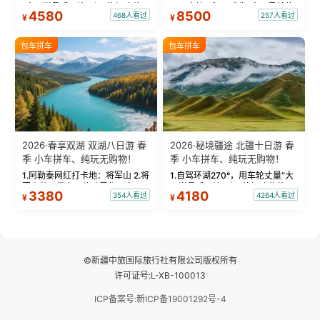
“大西洋最后一滴眼泪”的极致蔚
国国家地理》评选为“中国最美的
4580
8500
468人看过
257人看过
¥
¥
蓝。 赛湖旅拍：甄选多款风格服
三大雅丹”第一名的克拉玛依魔鬼
饰，9张精修美照，定格赛里木湖
城。 中国第一村：探访仅存的图
绝美瞬间。 赛湖坦克300跟车视
瓦人最大村落——禾木村，欣赏
包车拼车
包车拼车
频：专业摄影师...
晨雾与小木...
2026·春享双湖 双湖八日游 春
2026·秘境疆途 北疆十日游 春
季 小车拼车、纯玩无购物！
季 小车拼车、纯玩无购物！
1.阿勒泰网红打卡地：将军山 2.将
1.自驾环湖270°，用车轮丈量“大
军山落日缆车，体验雪都风光 3.
西洋最后一滴眼泪”的极致蔚蓝，
3380
4180
354人看过
4264人看过
¥
¥
将军山，夕阳派对，蹦迪party 4.
让雪山、花海与深邃湖水在转弯
自驾赛里木湖360°环湖 5.二进赛
间连成自由的画卷。 2.特别赠送
湖随心游，邂逅湖畔日出浪漫...
那拉提景区3公里内，落地窗三钻
民宿 3.那...
©新疆中旅国际旅行社有限公司版权所有
许可证号:L-XB-100013
ICP备案号:新ICP备19001292号-4