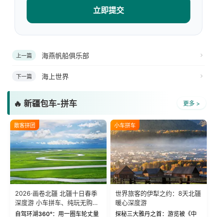
立即提交
海燕帆船俱乐部
上一篇
海上世界
下一篇
🔥 新疆包车-拼车
更多 >
散客拼团
小车拼车
2026·画卷北疆 北疆十日春季
世界旅客的伊犁之约：8天北疆
深度游 小车拼车、纯玩无购
暖心深度游
物！
自驾环湖360°：用一圈车轮丈量
探秘三大雅丹之首：游览被《中