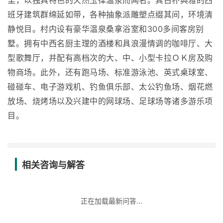
里，以独具特色的天然玉律温泉而闻名。其古朴典雅的西
班牙建筑群绵延如带，各种抽象派雕塑点缀其间，环境清
静悦目。村内设有豪华温泉桑拿浴室和300多间客房别
墅。拥有中西名厨主理的酒楼和具浪漫情调的咖啡厅、大
型歌舞厅，并配有高档次的大、中、小型卡拉ＯＫ房及购
物商场。此外，还有跑马场、标准游泳池、英式桌球室、
碰碰车、电子游戏机、钓鱼俱乐部、太公钓鱼场、烟花燃
放场、烧烤场以及兴建中的网球场、足球场等诸多游乐项
目。
相关咨询与解答
正在加载最新问答...