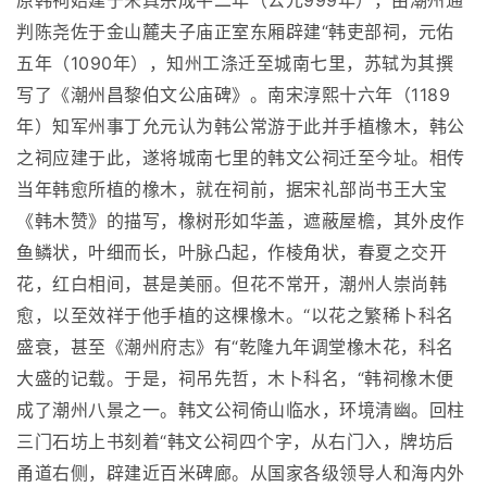
原韩祠始建于宋真宗成平二年（公元999年），由潮州通
判陈尧佐于金山麓夫子庙正室东厢辟建“韩吏部祠，元佑
五年（1090年），知州工涤迁至城南七里，苏轼为其撰
写了《潮州昌黎伯文公庙碑》。南宋淳熙十六年（1189
年）知军州事丁允元认为韩公常游于此并手植橡木，韩公
之祠应建于此，遂将城南七里的韩文公祠迁至今址。相传
当年韩愈所植的橡木，就在祠前，据宋礼部尚书王大宝
《韩木赞》的描写，橡树形如华盖，遮蔽屋檐，其外皮作
鱼鳞状，叶细而长，叶脉凸起，作棱角状，春夏之交开
花，红白相间，甚是美丽。但花不常开，潮州人崇尚韩
愈，以至效祥于他手植的这棵橡木。“以花之繁稀卜科名
盛衰，甚至《潮州府志》有“乾隆九年调堂橡木花，科名
大盛的记载。于是，祠吊先哲，木卜科名，“韩祠橡木便
成了潮州八景之一。韩文公祠倚山临水，环境清幽。回柱
三门石坊上书刻着“韩文公祠四个字，从右门入，牌坊后
甬道右侧，辟建近百米碑廊。从国家各级领导人和海内外