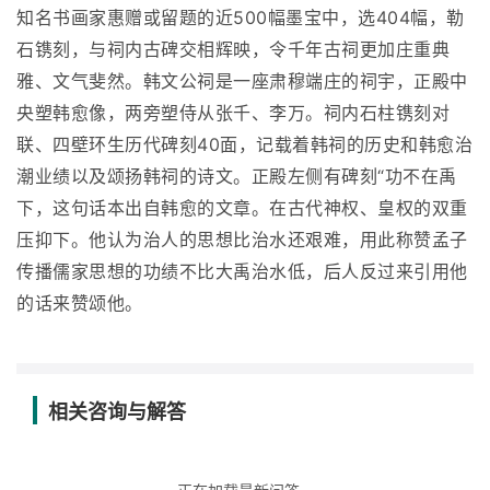
知名书画家惠赠或留题的近500幅墨宝中，选404幅，勒
石镌刻，与祠内古碑交相辉映，令千年古祠更加庄重典
雅、文气斐然。韩文公祠是一座肃穆端庄的祠宇，正殿中
央塑韩愈像，两旁塑侍从张千、李万。祠内石柱镌刻对
联、四壁环生历代碑刻40面，记载着韩祠的历史和韩愈治
潮业绩以及颂扬韩祠的诗文。正殿左侧有碑刻“功不在禹
下，这句话本出自韩愈的文章。在古代神权、皇权的双重
压抑下。他认为治人的思想比治水还艰难，用此称赞孟子
传播儒家思想的功绩不比大禹治水低，后人反过来引用他
的话来赞颂他。
相关咨询与解答