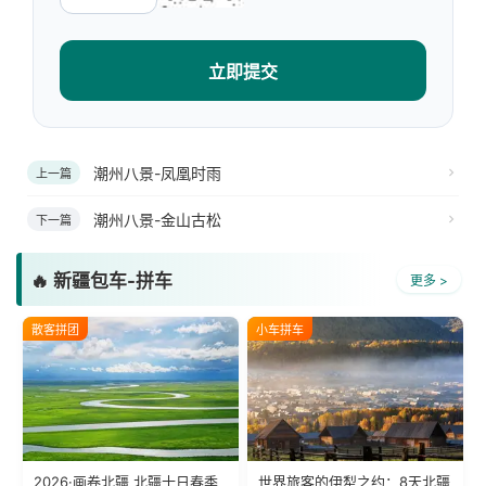
立即提交
潮州八景-凤凰时雨
上一篇
潮州八景-金山古松
下一篇
🔥 新疆包车-拼车
更多 >
散客拼团
小车拼车
2026·画卷北疆 北疆十日春季
世界旅客的伊犁之约：8天北疆