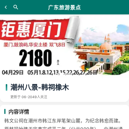
广东旅游景点
潮州八景-韩祠橡木
更新于 06-20
49人关注
内容详情
韩文公祠在潮州市韩江东岸笔架山麓，为纪念韩愈而建。