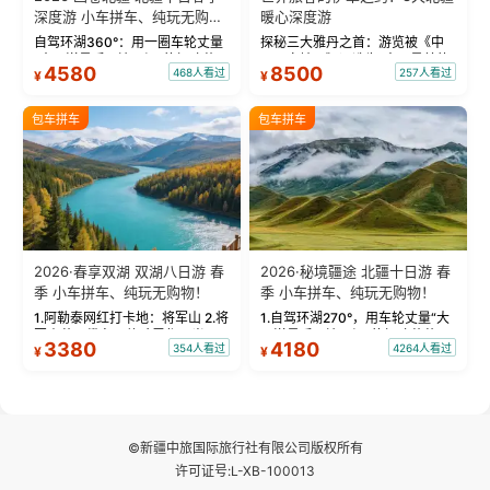
深度游 小车拼车、纯玩无购
暖心深度游
物！
自驾环湖360°：用一圈车轮丈量
探秘三大雅丹之首：游览被《中
“大西洋最后一滴眼泪”的极致蔚
国国家地理》评选为“中国最美的
4580
8500
468人看过
257人看过
¥
¥
蓝。 赛湖旅拍：甄选多款风格服
三大雅丹”第一名的克拉玛依魔鬼
饰，9张精修美照，定格赛里木湖
城。 中国第一村：探访仅存的图
绝美瞬间。 赛湖坦克300跟车视
瓦人最大村落——禾木村，欣赏
包车拼车
包车拼车
频：专业摄影师...
晨雾与小木...
2026·春享双湖 双湖八日游 春
2026·秘境疆途 北疆十日游 春
季 小车拼车、纯玩无购物！
季 小车拼车、纯玩无购物！
1.阿勒泰网红打卡地：将军山 2.将
1.自驾环湖270°，用车轮丈量“大
军山落日缆车，体验雪都风光 3.
西洋最后一滴眼泪”的极致蔚蓝，
3380
4180
354人看过
4264人看过
¥
¥
将军山，夕阳派对，蹦迪party 4.
让雪山、花海与深邃湖水在转弯
自驾赛里木湖360°环湖 5.二进赛
间连成自由的画卷。 2.特别赠送
湖随心游，邂逅湖畔日出浪漫...
那拉提景区3公里内，落地窗三钻
民宿 3.那...
©新疆中旅国际旅行社有限公司版权所有
许可证号:L-XB-100013