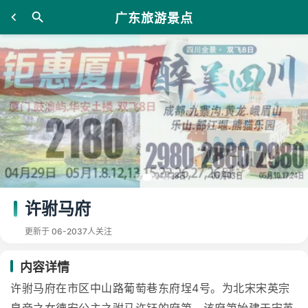
广东旅游景点
许驸马府
更新于 06-20
37人关注
内容详情
许驸马府在市区中山路葡萄巷东府埕4号。为北宋宋英宗