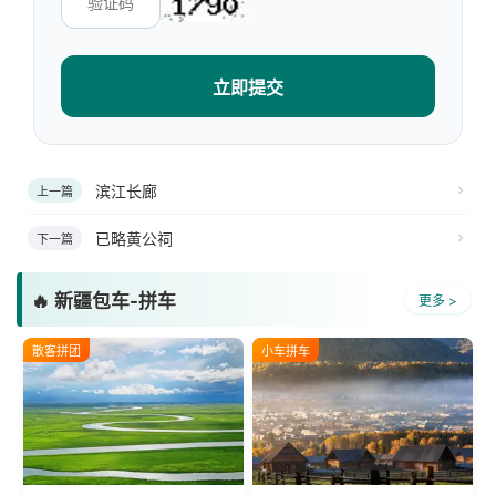
立即提交
滨江长廊
上一篇
已略黄公祠
下一篇
🔥 新疆包车-拼车
更多 >
散客拼团
小车拼车