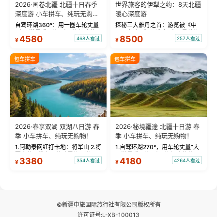
2026·画卷北疆 北疆十日春季
世界旅客的伊犁之约：8天北疆
深度游 小车拼车、纯玩无购
暖心深度游
物！
自驾环湖360°：用一圈车轮丈量
探秘三大雅丹之首：游览被《中
“大西洋最后一滴眼泪”的极致蔚
国国家地理》评选为“中国最美的
4580
8500
468人看过
257人看过
¥
¥
蓝。 赛湖旅拍：甄选多款风格服
三大雅丹”第一名的克拉玛依魔鬼
饰，9张精修美照，定格赛里木湖
城。 中国第一村：探访仅存的图
绝美瞬间。 赛湖坦克300跟车视
瓦人最大村落——禾木村，欣赏
包车拼车
包车拼车
频：专业摄影师...
晨雾与小木...
2026·春享双湖 双湖八日游 春
2026·秘境疆途 北疆十日游 春
季 小车拼车、纯玩无购物！
季 小车拼车、纯玩无购物！
1.阿勒泰网红打卡地：将军山 2.将
1.自驾环湖270°，用车轮丈量“大
军山落日缆车，体验雪都风光 3.
西洋最后一滴眼泪”的极致蔚蓝，
3380
4180
354人看过
4264人看过
¥
¥
将军山，夕阳派对，蹦迪party 4.
让雪山、花海与深邃湖水在转弯
自驾赛里木湖360°环湖 5.二进赛
间连成自由的画卷。 2.特别赠送
湖随心游，邂逅湖畔日出浪漫...
那拉提景区3公里内，落地窗三钻
民宿 3.那...
©新疆中旅国际旅行社有限公司版权所有
许可证号:L-XB-100013