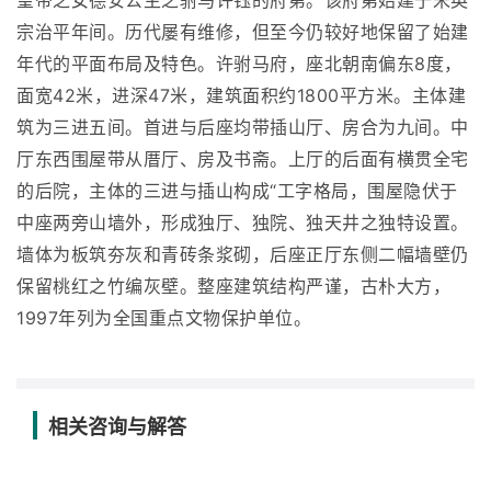
皇帝之女德安公主之驸马许钰的府第。该府第始建于宋英
宗治平年间。历代屡有维修，但至今仍较好地保留了始建
年代的平面布局及特色。许驸马府，座北朝南偏东8度，
面宽42米，进深47米，建筑面积约1800平方米。主体建
筑为三进五间。首进与后座均带插山厅、房合为九间。中
厅东西围屋带从厝厅、房及书斋。上厅的后面有横贯全宅
的后院，主体的三进与插山构成“工字格局，围屋隐伏于
中座两旁山墙外，形成独厅、独院、独天井之独特设置。
墙体为板筑夯灰和青砖条浆砌，后座正厅东侧二幅墙壁仍
保留桃红之竹编灰壁。整座建筑结构严谨，古朴大方，
1997年列为全国重点文物保护单位。
相关咨询与解答